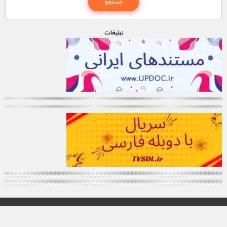
تبليغات
© تمامی حقوق این وب سایت برای "MNDL" محفوظ میباشد.
کانال تلگرام