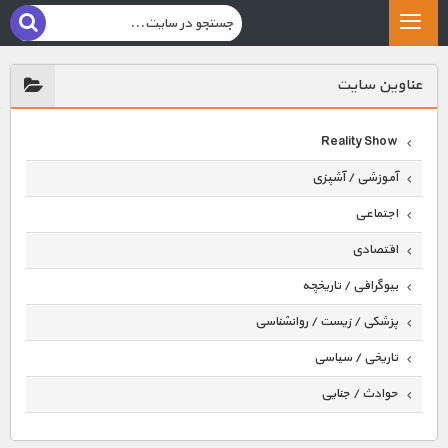
عناوين سايت
Reality Show
آموزشی / آشپزی
اجتماعی
اقتصادی
بیوگرافی / تاریخچه
پزشکی / زیست / روانشناسی
تاریخی / سیاسی
حوادث / جنایی
حیوانات