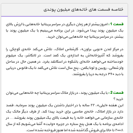
دنیای خوراکی ها
خلاصه قسمت های خانه‌های میلیون پوندی
زمین شناسی / محیط زیست
قسمت 1 :
امروز بیشتر از هر زمان دیگری در سراسر بریتانیا خانه‌هایی با ارزش بالای
سازه/ معماری/ مهندسی
یک میلیون پوند پیدا می‌شود. در این برنامه می‌بینیم با یک میلیون پوند یا
بیشتر، در سراسر بریتانیا چه خانه‌هایی می‌توان خرید.
سرگرمی
شناخت کودکان
در مرکز لندن «توبی براون»، کارشناس املاک، تلاش می‌کند خانه‌ی کوچکی را
بفروشد که آشپزخانه‌اش به اندازه‌ی یک کمد است. در لانکاشر، یک میلیونر
طبیعت
خودساخته می‌خواهد خانه‌ای باشکوه در اسکاتلند بخرد. در همین حال در ساحل
ولز شمالی، روبین و لونا بکمن، پنج سال است تلاش می‌کنند تا یک فانوس دریایی
علم و فناوری
با دید ۳۶۰ درجه به دریا را بفروشند.
فرهنگ / هنر
کیهان / نجوم
قسمت 2 :
با یک میلیون پوند، در بازار ملاک سراسر بریتانیا چه خانه‌هایی می‌توان
خرید؟
گردشگری
این هفته «لیلی»، ۲۲ ساله با در اختیار داشتن یک میلیون پوند سرمایه، قصد
دارد در بازار املاک، خانه‌ی مناسبی برای خرید پیدا کند. از طرف دیگر مالک یک
ماورایی
خانه‌ی سازمانی می‌خواهد خانه را به قیمت بالای یک میلیون پوند بفروشد… در
مسابقات / ورزشی
ادامه‌ی برنامه با یک هتل پنج ستاره در جزیره «وایت» آشنا می‌شویم که از سال
۲۰۰۸ تا حالا برای فروش گذاشته شده اما هنوز فروخته نشده است.