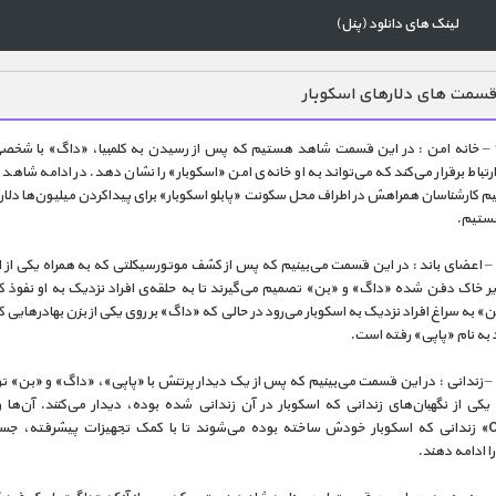
لینک های دانلود (پنل)
سمت های دلارهای اسکوبار
قسمت 1 – خانه امن : در این قسمت شاهد هستیم که پس از رسیدن به کلمبیا، «داگ» با شخص
تباط برقرار می‌کند که می‌تواند به او خانه‌ی امن «اسکوبار» را نشان دهد. در ادامه شاهد
م کارشناسان همراهش در اطراف محل سکونت «پابلو اسکوبار» برای پیداکردن میلیون‌ها دلار
ستیم.
قسمت 2 – اعضای باند : در این قسمت می‌بینیم که پس از کشف موتورسیکلتی که به همراه یکی از اف
یر خاک دفن شده «داگ» و «بن» تصمیم می‌گیرند تا به حلقه‌ی افراد نزدیک به او نفوذ کن
 به سراغ افراد نزدیک به اسکوبار می‌رود در حالی که «داگ» بر روی یکی از بزن‌ بهادرهایی که
د به نام «پاپی» رفته است.
قسمت 3 – زندانی : در این قسمت می‌بینیم که پس از یک دیدار پرتنش با «پاپی»، «داگ» و «بن»
Catedral» زندانی که اسکوبار خودش ساخته بوده می‌شوند تا با کمک تجهیزات پیشرفته، ج
 ادامه دهند.