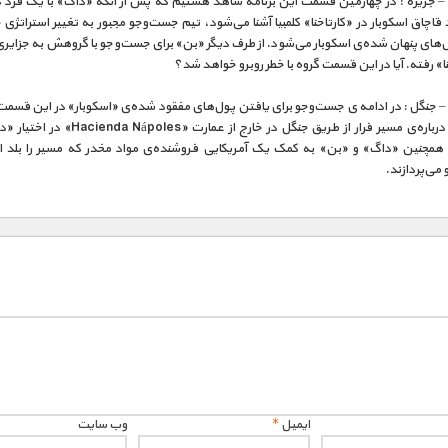
قسمت 4 – جزیره : در چهارمین قسمت این برنامه شاهد هستیم که پس از آنکه «داگ» با یک فرد 
ند قاچاق اسکوبار در «کارتاخنا» کلمبیا آشنا می‌شود، تیم جست‌‌و‌جو مجبور به تغییر استراتژی 
ای پنهان شده‌ی اسکوبار می‌شود. از طرف دیگر «بن» برای جست‌و‌جو با گروهش به جزایری
خنا» رفته. آیا در این قسمت گروه با خطر روبرو خواهد شد؟
سمت 5 – جنگل : در ادامه ی جست‌و‌جو برای یافتن پول‌های مفقود شده‌ی «اسکوبار» در این قسم
اطلاعاتی درباره‌ی مسیر فرار از طریق جنگل در خارج از عمارت «s
همچنین «داگ» و «بن» به کمک یک آمریکایی فروشنده‌ی مواد مخدر که مسیر را بلد 
می‌پردازند.
ایمیل
*
وب‌ سایت