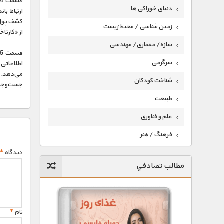
دنیای خوراکی ها
ارتباط با
کشف پول‌ه
زمین شناسی / محیط زیست
از «کارتا
سازه/ معماری/ مهندسی
ق
سرگرمی
می‌دهد. 
شناخت کودکان
جست‌و‌جو 
طبیعت
علم و فناوری
فرهنگ / هنر
دیدگاه
*
کیهان / نجوم
مطالب تصادفي
گردشگری
ماورایی
مسابقات / ورزشی
نام
*