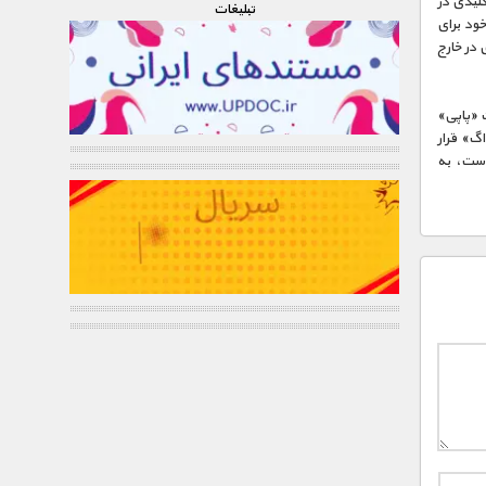
کلیدی در
تبليغات
خود برای
 در خارج
ت «پاپی»
Hacienda Nápole» در اختیار «داگ» قرار
است، به