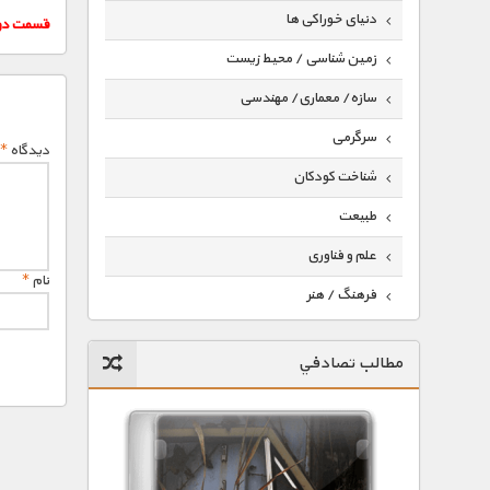
دنیای خوراکی ها
قسمت دو
زمین شناسی / محیط زیست
سازه/ معماری/ مهندسی
سرگرمی
دیدگاه
*
شناخت کودکان
طبیعت
علم و فناوری
نام
*
فرهنگ / هنر
کیهان / نجوم
مطالب تصادفي
گردشگری
ماورایی
مسابقات / ورزشی