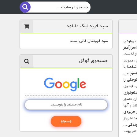
سبد خرید لینک دانلود
سبد خریدتان خالی است.
، دیواره‌ی
سرارآمیز
از گذشت
جستجوی گوگل
لوژی، دیوید
 شخصا با
 هم‌چنین
کوچکی را
ب تبدیل
تکنولوژی
ان تصور
د و آنها
 جزیره‌ی
ه‌ای از
آخوندکی…
 نمی‌بود.