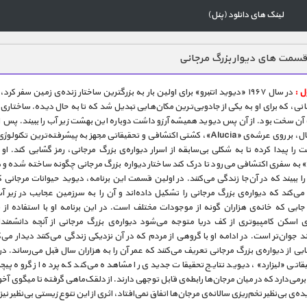
لینک های دانلود (پنل)
سمت های دیوار بزرگ مرجانی
 :
در سال ۱۹۶۷ «دیوید اتنبرو» برای اولین بار به بزرگترین ساختار زند‌ه‌ی زمین سفر کرد
نی، که برای او به یکی از جادویی‌ترین مکان‌هایی تبدیل شد که تا به حال دیده. ساختاری ا
ن سخت بود. از آن پس دیوید همیشه آرزو داشت دوباره این بهشت زیر آب را ببیند. پس 
شصت سال، بر روی عرشه‌ی «Alucia»، کشتی اکتشافی و تحقیقاتی مجهز به پیشرفته‌ترین تکنو
را پیدا کرده تا به شکلی بی‌سابقه از اسرار دیواره‌ی بزرگ مرجانی، رمز گشایی کند. او
«Alucia» به سفری اکتشافی می‌رود تا درک کند ساختار دیواره بزرگ مرجانی چگونه ساخته شده و
را ببیند که در آن‌جا زندگی می‌کنند. در اولین قسمت این برنامه، دیوید حیوانات مرجانی 
ی‌کند که دیواره‌ی بزرگ مرجانی را تشکیل داده‌اند و آن را به سرزمین عجایب در زیر آ
 جایی که خانه‌ی هزاران گونه از موجودات مختلف است. در این برنامه او با استفاده از 
ی اسکن کامپیوتری از کف دریا متوجه می‌شود دیواره‌ی بزرگ مرجانی از آنچه دانشمند
ند جوان‌تر است. در ادامه او با گروهی از مردم که در آن نزدیکی زندگی می‌کنند دیدار می‌کن
یی از دیواره‌ی بزرگ مرجانی تعریف می‌کنند که عمر آن را به هزاران سال قبل می‌رساند. در
یقاتی «لیزارد»، دیوید نتایج تحقیقات جدیدی را مشاهده می‌کند که پرده از گروه پیچید
برمی‌دارد که در میان مرجان‌ها رابطه‌ی قابل توجهی دارند. از دلقک‌ماهی گرفته تا میگوی 
یده‌ی بی‌نظیر تخم‌ریزی سالانه‌ی‌ مرجان‌ها اتفاق نمی‌افتاد، اثری از این تنوع زیستی بی‌نظیر نیز