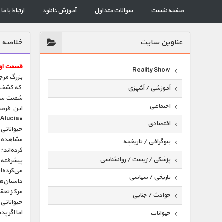
صفحه نخست
سوالات متداول
آموزش دانلود
ارتباط با ما
عناوين سايت
خلاصه ق
قسمت اول
Reality Show
بزرگ مرجا
که کشف آ
آموزشی / آشپزی
اجتماعی
این فرصت 
اقتصادی
حیواناتی 
مشاهده م
بیوگرافی / تاریخچه
کرده‌اند؛
پزشکی / زیست / روانشناسی
پیشرفته‌
می‌کرده‌ا
تاریخی / سیاسی
داستان‌ها
مرکز تحق
حوادث / جنایی
حیواناتی 
اما اگر پد
حیوانات