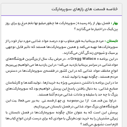
دنیای خوراکی ها
خلاصه قسمت های رازهای سوپرمارکت
زمین شناسی / محیط زیست
بهار :
فصل بهار از راه رسیده; سوپرمارکت‌ها چطور میلیونها تخم‌مرغ رو برای روز
سازه/ معماری/ مهندسی
پن‌کیک در اختیار ما می‌گذارند؟
سرگرمی
تابستان :
مردم بریتانیا به طور متناوب نود درصد مواد غذایی مورد نیاز خود را از
شناخت کودکان
سوپرمارکت‌ها تهیه می‌کنند و همین سوپرمارکت‌ها هستند که تاثیر قابل توجهی
بر سبک و شیوه‌ی زندگی آنان می‌گذارند.
طبیعت
در این برنامه « Gregg Wallace »، در عرض یک سال از بزرگترین فروشگاه‌های
موادغذایی در سراسر بریتانیا بازدید می‌کند؛ در این بازدیدها می‌خواهیم پی‌ببریم
علم و فناوری
انواع مختلف مواد غذایی که در این کشور در قفسه‌ی سوپرمارکت‌ها در دسترس
فرهنگ / هنر
مردم هستند، چگونه تهیه یا تولید شده‌.
ما در این برنامه با داشتن دسترسی ویژه به خریدارها، تولید‌کنند‌ها و کارشناسان
کیهان / نجوم
صنایع غذایی، به دنبال یافتن پاسخ این پرسش خواهیم بود که سوپرمارکت‌های
بزرگ تا چه حد با سلیقه و عادات غذایی مردم آشنا هستند.
گردشگری
در اولین قسمت از این مجموعه‌ی چهار قسمتی به بررسی فعالیت این
فروشگاه‌های بزرگ مواد غذایی در فصل تابستان می‌پردازیم.
ماورایی
پرسش این است که به عنوان مثال چگونه سوپرمارکت‌ها در فصل تابستان با
مسابقات / ورزشی
زیرکی مشتریان را به خرید توت‌فرنگی یا موادی که برای درست کردن انواع کباب‌ها
لازم است تشویق می‌کنند؟