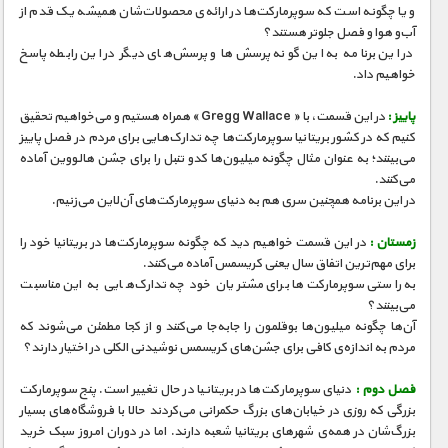
مستند های اختصاصی
و یا چگونه است که سوپرمارکت‌ها در ارائه‌ی محصولات‌شان همیشه یک قدم از
آب‌و هوا و فصل جلوتر هستند؟
در این برنامه به این گونه پرسش‌ها و پرسش‌های دیگر در این رابطه پاسخ
خواهیم داد.
پاییز :
در این قسمت، با « Gregg Wallace » همراه هستیم و می‌خواهیم تحقیق
کنیم که در کشور بریتانیا سوپرمارکت‌ها چه تدارک‌هایی برای مردم در فصل پاییز
می‌بینند؛ به عنوان مثال چگونه میلیون‌ها کدو تنبل را برای جشن هالووین آماده
می‌کنند.
در این برنامه همچنین سری هم به دنیای سوپرمارکت‌های آن‌لاین می‌زنیم.
زمستان :
در این قسمت خواهیم دید که چگونه سوپرمارکت‌ها در بریتانیا خود را
برای مهم‌ترین اتفاق سال یعنی کریسمس آماده می‌کنند.
به راستی سوپرمارکت‌ها برای مشتریان خود چه تدارک‌هایی به این مناسبت
می‌بینند؟
آن‌ها چگونه میلیون‌ها بوقلمون را جا‌به‌جا می‌کنند و از کجا مطمئن می‌شوند که
مردم به اندازه‌ی کافی برای جشن‌های کریسمس نوشیدنی الکلی در اختیار دارند؟
فصل دوم :
دنیای سوپرمارکت‌ها در بریتانیا در حال تغییر است. پنج سوپرمارکت
بزرگی که روزی در خیابان‌های بزرگ حکمرانی می‌کردند حالا با فروشگاه‌های بسیار
بزرگ‌شان در همه‌ی شهرهای بریتانیا شعبه دارند. اما در دوران امروز سبک خرید