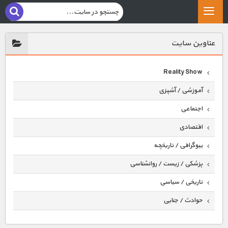
عناوين سايت
Reality Show
آموزشی / آشپزی
اجتماعی
اقتصادی
بیوگرافی / تاریخچه
پزشکی / زیست / روانشناسی
تاریخی / سیاسی
حوادث / جنایی
حیوانات