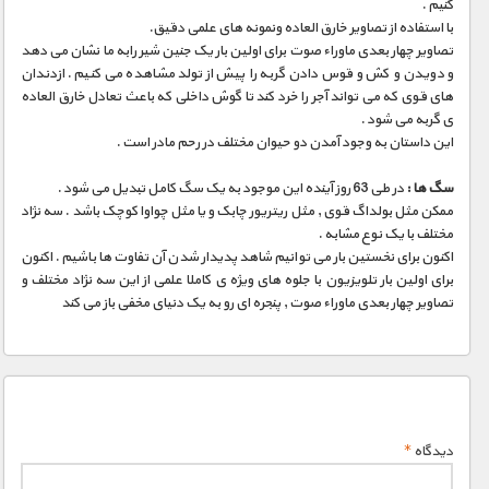
کنیم .
با استفاده از تصاویر خارق العاده ونمونه های علمی دقیق.
تصاویر چهار بعدی ماوراء صوت برای اولین بار یک جنین شیر رابه ما نشان می دهد
و دویدن و کش و قوس دادن گربه را پیش از تولد مشاهده می کنیم . ازدندان
های قوی که می تواند آجر را خرد کند تا گوش داخلی که باعث تعادل خارق العاده
ی گربه می شود .
این داستان به وجود آمدن دو حیوان مختلف در رحم مادر است .
سگ ها :
در طی 63 روز آینده این موجود به یک سگ کامل تبدیل می شود .
ممکن مثل بولداگ قوی , مثل ریتریور چابک و یا مثل چواوا کوچک باشد . سه نژاد
مختلف با یک نوع مشابه .
اکنون برای نخستین بار می توانیم شاهد پدیدار شدن آن تفاوت ها باشیم . اکنون
برای اولین بار تلویزیون با جلوه های ویژه ی کاملا علمی از این سه نژاد مختلف و
تصاویر چهار بعدی ماوراء صوت , پنجره ای رو به یک دنیای مخفی باز می کند
دیدگاه
*