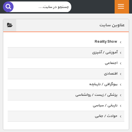
عناوين سايت
Reality Show
آموزشی / آشپزی
اجتماعی
اقتصادی
بیوگرافی / تاریخچه
پزشکی / زیست / روانشناسی
تاریخی / سیاسی
حوادث / جنایی
حیوانات