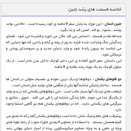
دنیای خوراکی ها
خلاصه قسمت های رشد جنین
زمین شناسی / محیط زیست
جنین انسان :
این نوزاد به پایان سفر 9 ماهه ی خود رسیده است . حالا می تواند
سازه/ معماری/ مهندسی
بچشد , بشنود , بو کند , لمس کند و یاد بگیرد .
صداها بلندتر هستند . احساس می کند تکان می خورد و فشرده می شود . فضای
سرگرمی
زندگیش تنگ وناراحت شده قراره به زور از پیله ی آرام و راحتی که تنها دنیایی که
شناخت کودکان
می شناسد به بیرون رانده شود و وارد دنیای جدید و پر سروصدای روشن و
ترسناکی شود .
طبیعت
این داستان سفر خارق العاده ی این دختر کوچک داخل بدن مادر است . از یک
سلول کوچک به یک نوزاد رشد یافته ی 9 ماهه.
علم و فناوری
فرهنگ / هنر
دو قلوهای یکسان :
دوقلوها نزدیک ترین نمونه ی تقسیم سلولی در انسان ها
هستند . ساختار ژنتیکی مشابه آنها یکی از شگفتی های تولید مثل انسان است .
کیهان / نجوم
شباهت های نزدیک آنها بسیار جالب است , حتی دوقلوهای یکسانی که در بدو تولد
از یکدیگر جدا می شوند غالبا زندگی مشابه ای را طی می کنند . شوق , سلایق و
گردشگری
سرگرمی های یکسانی دارند . اما در دوقلوهای یکسان هم نیز گاهی استثنا وجود
دارد .
ماورایی
پیشرفت های علم ژنتیک نشان داده است دوقلوهای یکسان آنقدر که ما تصور می
مسابقات / ورزشی
کنیم همسان نیستند . با استفاده از تصاویر 4 بعدی ماوراء صوت از رحم جلوه های
ویژه ی علمی و به ویژه تصاویر میکروسکوپی پرده از اسرار دنیای پنهانی رشد