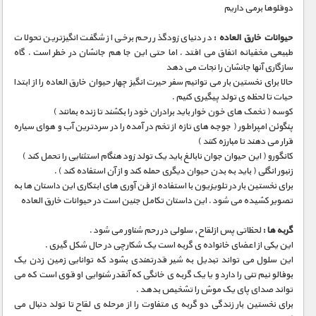
مستند های اختصاصی
دوقلوها برمی داریم
حیوانات خارق العاده :
در دنیای زودگذر رحم برخی از شگفت انگیزترین تحولات
طبیعی مخفیانه اتفاق می افتد . اما حتی این جا هم جانشان در خطر است . گاه
سازگاری آنها جانشان را نجات می دهد
حالا برای نخستین بار می توانیم سفر حیرت انگیز چهار حیوان خارق العاده را از ابتدا
حیات تا لحظه ی تولد پیگیری کنیم .
کوسه ( تخمک های خون خوار باید برادران خود را بکشند تا زنده بمانند )
پنگوئن امپراطور ( جوجه های تازه از تخم در آمده را در سردترین آب و هوای سیاره
قرار می دهند تا مبارزه کنند )
کانگورو ( این حیوان جوان نابالغ باید یک تولد زود هنگام استثنایی را تحمل کند )
زنبور انگلی ( باید به بدن حیوان دیگری حمله کند و از آن استفاده کند ) .
برای نخستین بار در تلویزیون با استفاده از فن آوری های ابتکاری این داستان ها به
تصویر کشیده می شود . این داستان تکامل جنین است در حیوانات خارق العاده
گربه ها :
لحظاتی پس ازلقاح , سلولی در رحم شناور می شود .
این یکی از اعضای خانواده ی گربه است یک شکارچی در حال شکل گیری .
این سلول می تواند تبدیل به شیر قدرتمندی بشود که توانایی زمین زدن یک
بوفالو نیم تنی را دارد و یا یک گربه ی خانگی که آنقدر شنوایی او قوی است که می
تواند صدای پای یک موش را تشخیص بدهد .
برای نخستین بار زندگی دو گربه ی متفاوت را از مرحله ی لقاح تا تولد دنبال می