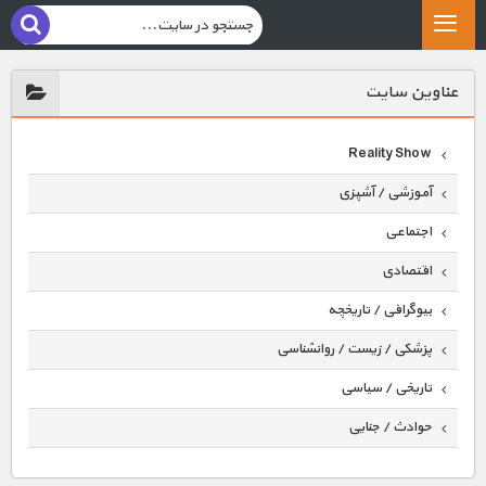
عناوين سايت
Reality Show
آموزشی / آشپزی
اجتماعی
اقتصادی
بیوگرافی / تاریخچه
پزشکی / زیست / روانشناسی
تاریخی / سیاسی
حوادث / جنایی
حیوانات