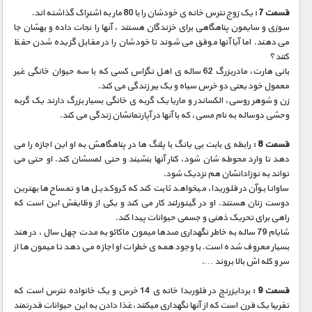
قسمت 7 :
یک زوج نترس خانه ی خودشان را با 80 مار به اشتراک گذاشته اند.
سوزی و سایمون پناهگاهی برای خزندگان هستند ، آنها را نجات داده و بهشان جا
می دهند. اما آیا آنها موفق می شوند تا خودشان را در مقابل گزیده شدن حفظ
کنند؟
بانی هارت، مادربزرگ 62 ساله ی اهل تگزاس کسی که با سه حیوان خانگی غیر
معمول خود یعنی دو خرس سیاه و یک ببر زندگی می کند.
زن و شوهر روسی، الکساندر و ماریا یک گربه ی خانگی بسیار بزرگ دارند یک گربه
وحشی دوساله به نام مسی، که با آنها در آپارتمانشان زندگی می کند.
قسمت 8 :
رابطه ی بابت بی یانگ با پلنگ ها در پناهگاهش به او این اجازه را می
دهد تا وارد محوطه شان شود، کنار آنها بنشیند و حتی لمسشان کند. او حتی می
تواند به نوزادانشان هم نزدیک شود.
ساوانا بوآن در فلوریدا، میخواهد ثابت کند که کروکدیل ها و تمساح ها بهترین
دوست زنان هستند. او در گیتورلند کار می کند و یکی از وظایفش این است که
راهی برای تحریک ذهنی و جسمی حیوانات پیدا کند.
شایام 79 ساله به خاطر نگهداری صدها میمون ماکائو به مدت چهل سال ، در هند
بسیار معروف شده است. با وجود همه ی خطرات او اجازه می دهد تا میمون ها از
سر و کله اش بالا بروند ….
قسمت 9 :
بردایزرنچ در فلوریدا خانه ی 14 خرس و یک خانواده نترس است که
تقریبا یک قرن است که از آنها نگهداری میکنند،غذا دادن به این حیوانات قدرتمند