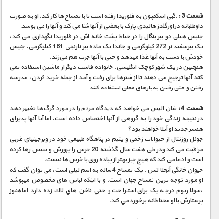
مستند های اختصاصی
قسمت 3 :
.گبی اسکمپون به فلوریدا رفته است تا با تمساح ها کار کند. او به صورت
داوطلبانه در اِورگلَدز هالیدی پارک با بعضی از آنها شنا می کند و آنها را می بوسد.
جنیس هیلی دو ببر بنگال را در حیاط پشت خانه اش در فلوریدا نگهداری می کند،
یک ببرسفید نر 272 کیلوگرمی و جاندا یک ماده ببر نارنجی 181 کیلوگرمی. جنیس
خودش با دست به آنها غذا میدهد و حتی با آنها چرت هم می‌زند.
همچنین در یک شهر کوچک انگلیسی، خانواده فاست دیگر از ماشین استفاده نمی
کنند آنها ترجیح می دهند تا از شترها برای رفت و آمد از جمله خرید کردن، مدرسه
رفتن و حتی رفتن به بارهای محلی استفاده کنند
قسمت 4 :
شان الیس می خواهد که دیدگاه مردم را در مورد گرگ ها تغییر دهد
در نتيجه زندگی خود را به گروهی از آنها اختصاص داده است. اما آیا آنها پذیرای
همسر جدید او آیلا خواهند بود؟
جوئل روزنتال از حیوانات زخمی و یتیم در پناهگاه طبيعي خود در ویرجینیای غربی
مراقبت می کند ودر طی هفت سال گذشته 20 خرس را پرورش و سپس رها کرده
است و ادعا می کند که هیچ چیز بهتر از پیاده روی با خرس ها نیست.
حیوان خانگی آنجلا لنس ، یک تمساح 4 ساله به اسم لیلی است، مي توان گفت كه
او مورد توجه ترین تمساح جهان است، و با اينكه لباس های مخصوص ميپوشد
،سولاریوم درجه یک برای استراحت و حتي ناخن هاي لاك زده دارد اما هنوز
پرستارش با او محتاطانه برخورد مي كند.