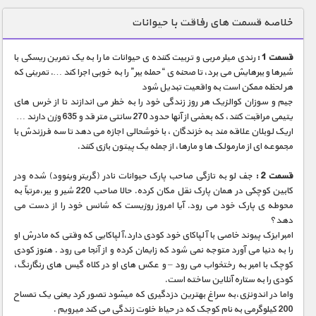
دنیای خوراکی ها
خلاصه قسمت های رفاقت با حیوانات
زمین شناسی / محیط زیست
قسمت 1 :
رندی میلر مربی و تربیت کننده ی حیوانات ما را به یک تمرین ریسکی با
سازه/ معماری/ مهندسی
شیرها و ببرهایش می برد، تا صحنه ی “حمله ببر” را به خوبی اجرا کند …. تمرینی که
هر لحظه ممکن است به واقعیت تبدیل شود
سرگرمی
جیم و سوزان کوالزیک هر روز زندگی خود را به خطر می اندازند تا از خرس های
شناخت کودکان
یتیمی مراقبت کنند، که بعضی از آنها حدود 270 سانتی متر قد و 635 وزن دارند …
اریک لوبلان علاقه مند به خزندگان ، با خوشحالی اجازه می دهد تا سه فرزندش با
طبیعت
مجموعه ای از مارمولک ها و مارها، از جمله یک پیتون بازی کنند.
علم و فناوری
قسمت 2 :
جف لو به تازگی صاحب پارک حیوانات نادر (گریتر وینوود) شده ودر
فرهنگ / هنر
کابین کوچکی در همان پارک نقل مکان کرده. حالا صاحب 220 شیر و ببر،مرتباً به
محوطه ی پارک خود می رود. آیا امروز روزیست که شانس خود را از دست می
کیهان / نجوم
دهد؟
امبر ایزک پیوند خاصی با آلپاکای خود کودی دارد،آلپاکایی که وقتی که مادرش او
گردشگری
را به دنیا می آورد متوجه نمی شود که زایمان کرده و از آنجا می رود . هنوز کودی
کوچک با امبر به رختخواب می رود – و عکس های او در کلاه گیس های رنگارنگ،
ماورایی
کودی را به ستاره آنلاین ساخته است.
مسابقات / ورزشی
واما در اندونزی،به سراغ بهترین دزدگیری که میشود تصور کرد یعنی یک تمساح
200 کیلوگرمی به نام کوجک که در حیاط خلوت زندگی می کند میرویم .