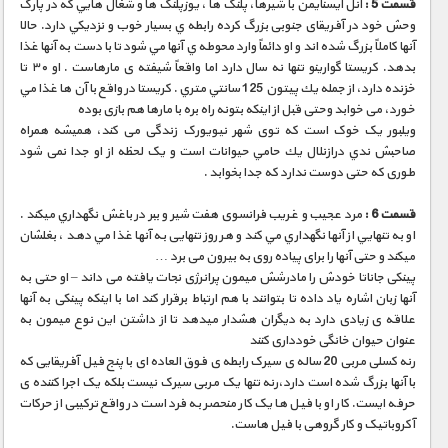
قسمت 5 :
آنل ایسنايمن با شیرها، پلنگ ها ، یوزپلنگ ها و شغال هايي که در پارک
وحش خود در آفریقای جنوبی بزرگ كرده رابطه ي بسيار خوب و نزديكي دارد. حالا
آنها کاملاً بزرگ شده اند و او دائماً وارد محوطه ي آنها مي شود تا با دست به آنها غذا
بدهد. کریستا گوارینو تنها نه سال دارد اما واقعاً شیفته ی مارهاست . او ٣٠ تا
خزنده دارد، از جمله يك پيتون 125 سانتي متري . كريستا در واقع با آن ها غذا مي
خورد، می خوابد وحتی قبل از اینکه بتونه راه بره با مارها هم بازی بوده
ويلبور یک خوک است که توی شهر نیویورک زندگی می کند، همیشه همراه
صاحبش ندي درازنلال يك حامي حیوانات است و یک لحظه از او جدا نمی شود
طوری که حتی دوست ندارد که جدا بخوابد .
قسمت 6 :
مرد عجیب و غریب فرانسوی هفت شیر ​​و ببر در باغش نگهداري ميكند .
او به تنهايي از آنها نگهداري مي كند و هر روز تنهایی به آنها غذا مي دهد ، بغلشان
ميكند و حتی آنها را برای پیاده روی به بيرون می برد …
پینکی جاناتا خودش را مادرشش میمون پرانرژی نجات یافته می داند – او حتی به
آنها زبان اشاره یاد داده تا بتوانند با هم ارتباط برقرار کند اما با اینکه پینکی به آنها
علاقه ی زیادی دارد به دیگران هشدار میدهد تا از داشتن این نوع میمون به
عنوان حیوان خانگی خودداری کنند
رنه کسلی مربی 20 ساله ی سیرک رابطه ی فوق العاده ای با پنج فیل آفریقایی که
با آنها بزرگ شده است دارد،رنه تنها یک مربی سیرک نیست بلکه یک اجرا کننده ی
حرفه ایست. کار او با فیل ها یک کار منحصر به فرد است در واقع ترکیبی از حرکات
آکروباتیک و کار گروهی با فیل هاست.