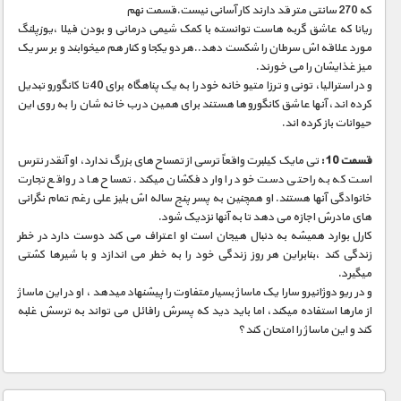
که 270 سانتی متر قد دارند کار آسانی نیست.قسمت نهم
ریانا که عاشق گربه هاست توانسته با کمک شیمی درمانی و بودن فیلا ،یوزپلنگ
مورد علاقه اش سرطان را شکست دهد..هر دو یکجا و کنار هم میخوابند و بر سر یک
میز غذایشان را می خورند.
و در استرالیا، تونی و ترزا متیو خانه خود را به یک پناهگاه برای 40 تا کانگورو تبدیل
کرده اند، آنها عاشق کانگوروها هستند برای همین درب خانه شان را به روی این
حیوانات باز کرده اند.
قسمت 10 :
تی مایک کیلبرت واقعاً ترسی از تمساح های بزرگ ندارد، او آنقدر نترس
است که به راحتی دست خود را وارد فکشان میکند. تمساح ها در واقع تجارت
خانوادگی آنها هستند. او همچنین به پسر پنج ساله اش بلیز علی رغم تمام نگرانی
های مادرش اجازه می دهد تا به آنها نزدیک شود.
کارل بوارد همیشه به دنبال هیجان است او اعتراف می کند دوست دارد در خطر
زندگی کند ،بنابراین هر روز زندگی خود را به خطر می اندازد و با شیرها کشتی
میگیرد.
و در ریو دوژانیرو سارا یک ماساژ بسیار متفاوت را پیشنهاد میدهد ، او در این ماساژ
از مارها استفاده میکند، اما باید دید که پسرش رافائل می تواند به ترسش غلبه
کند و این ماساژ را امتحان کند؟