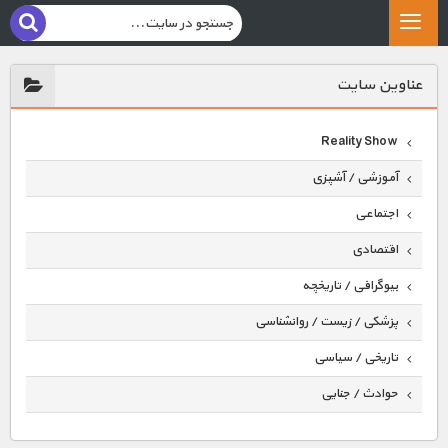
عناوين سايت
Reality Show
آموزشی / آشپزی
اجتماعی
اقتصادی
بیوگرافی / تاریخچه
پزشکی / زیست / روانشناسی
تاریخی / سیاسی
حوادث / جنایی
حیوانات