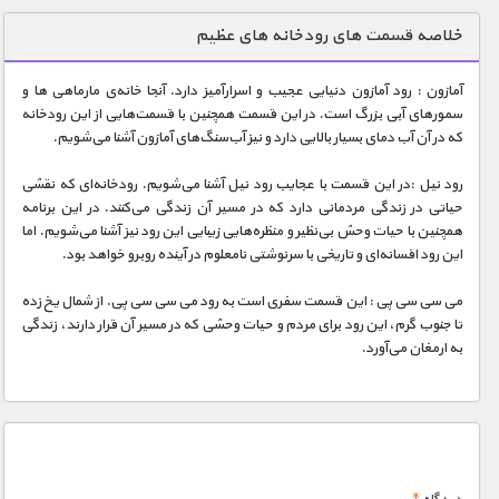
دنیای خوراکی ها
خلاصه قسمت های رودخانه های عظیم
زمین شناسی / محیط زیست
آمازون : رود آمازون دنیایی عجیب و اسرارآمیز دارد. آنجا خانه‌ی مارماهی ها و
سازه/ معماری/ مهندسی
سمورهای آبی بزرگ است. در این قسمت همچنین با قسمت‌هایی از این رودخانه
که در آن آب دمای بسیار بالایی دارد و نیز آب‌سنگ‌های آمازون آشنا می‌شویم.
سرگرمی
شناخت کودکان
رود نیل :در این قسمت با عجایب رود نیل آشنا می‌شویم. رودخانه‌ای که نقشی
حیاتی در زندگی مردمانی دارد که در مسیر آن زندگی می‌کنند. در این برنامه
طبیعت
همچنین با حیات وحش بی‌نظیر و منظره‌هایی زیبایی این رود نیز آشنا می‌شویم. اما
این رود افسانه‌ای و تاریخی با سرنوشتی نامعلوم در آینده روبرو خواهد بود.
علم و فناوری
فرهنگ / هنر
می سی سی پی : این قسمت سفری است به رود می سی سی پی. از شمال یخ زده
تا جنوب گرم، این رود برای مردم و حیات وحشی که در مسیر آن قرار دارند، زندگی
کیهان / نجوم
به ارمغان می‌آورد.
گردشگری
ماورایی
مسابقات / ورزشی