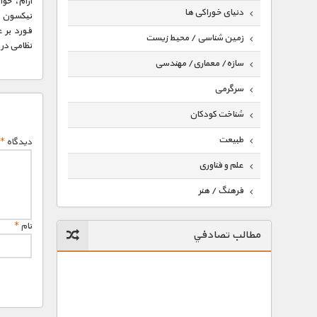
آرام، خو
دنیای خوراکی ها
نیکسون با
فورد بر ع
زمین شناسی / محیط زیست
نظامی در 
سازه/ معماری/ مهندسی
سرگرمی
شناخت کودکان
طبیعت
دیدگاه
*
علم و فناوری
فرهنگ / هنر
کیهان / نجوم
نام
*
مطالب تصادفي
گردشگری
ماورایی
مسابقات / ورزشی