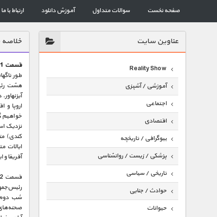
صفحه نخست
سوالات متداول
آموزش دانلود
ارتباط با ما
عناوين سايت
خلاصه ق
قسمت 1 (نشان برجسته‌ی شجاعت) :
Reality Show
هشت رئیس
آموزشی / آشپزی
آیزنهاور.
اجتماعی
خواهیم گف
اقتصادی
نزدیک اس
کندی) منف
بیوگرافی / تاریخچه
ایالات مت
پزشکی / زیست / روانشناسی
آفریقا و ا
تاریخی / سیاسی
رئیس‌جمهو
حوادث / جنایی
صحنه‌های 
حیوانات