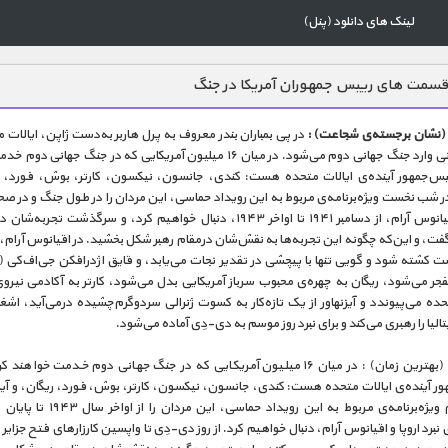
لینک های دانلود (پنل)
سمت های رییس جمهوران آمریکا در جنگ
در پی بمباران بندر معروف به پرل هاربر به‌دست ژاپن، ایالات 
طور ناگهانی وارد جنگ جهانی دوم می‌شود. در میان ۱۶ میلیون آمریکایی که در جنگ جهانی
‌جمهور آینده‌ی ایالات متحده هست: کندی، جانسون، نیکسون، کارتر، بوش، فورد، ر
 در شب نخست ویژه‌برنامه‌ی مربوط به این رویداد حماسی، این مردان را در طول جنگ و در صحن
اروپا و اقیانوس آرام، از دسامبر ۱۹۴۱ تا اواخر ۱۹۴۳، دنبال خواهیم کرد، و سرگذشت تجرب
ت، و این‌که چگونه این تجربه‌ها به نقش‌شان درمقام رهبر شکل بخشید. در اقیانوس آرام
ت کشته شود و گویی تنها با پیچشی در تقدیر نجات می‌یابد، و قایق اژدرافکن جی‌اف‌کی (
جر می‌شود، ریگان به چهره‌ی محبوب سرباز آمریکایی بدل می‌شود، کارتر به آکادمی نیرو
حده می‌پیوندد و آیزنهاور از یک تازه‌کار به کسوت ژنرالی سردوگرم‌چشیده درمی‌آید، اش
یتالیا را رهبری می‌کند و برای نبرد روز موسم به دی‌-دِی آماده می‌شود.
قسمت 2 (بهترین زمان) : در میان ۱۶ میلیون آمریکایی که در جنگ جهانی دوم خدمت خوا
ر آینده‌ی ایالات متحده هست: کندی، جانسون، نیکسون، کارتر، بوش، فورد، ریگان، و آیزن
شب دوم ویژه‌برنامه‌ی مربوط به این رویداد حماسی، ای
نبرد اروپا و اقیانوس آرام، دنبال خواهیم کرد. از روز دی‌-‌دِی تا واپسین کارزارهای فتح جزایر