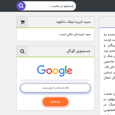
سبد خرید لینک دانلود
سبد خریدتان خالی است.
متحده به
 دوم خدمت کردند
یگان، و
جستجوی گوگل
ه‌ی نبرد
ه‌شان در جنگ را
، جانسون
جان اف.
ی دریایی
غال شمال
هند کرد هشت
هاور. در
ن مردان را از اواخر سال ۱۹۴۳ تا پایان جنگ، در
 اقیانوس