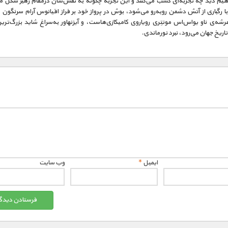
اهیم دید چه تجربه‌ای کسب می‌کنند و این تجربه چگونه به نقش‌شان درمقام رهبر شکل م
 رگباری از آتش دشمن روبه‌رو می‌شود، بوش در پرواز خود بر فراز اقیانوس آرام سرنگون
رشه‌ی ناو یو‌اس‌اس‌ مونتِری رویاروی کامیکازی‌هاست، و آیزنهاور به‌سراغ شاید بزرگ‌تر
تاریخ جهان می‌رود، نبرد نورماندی.
ایمیل
*
وب‌ سایت