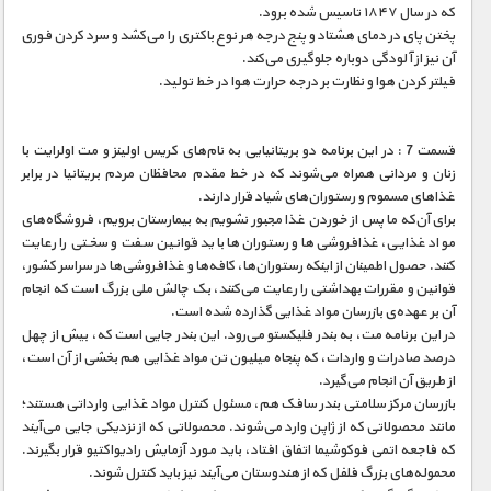
که در سال ۱۸۴۷ تاسیس شده برود.
پختن پای در دمای هشتاد و پنج درجه هر نوع باکتری را می‌کشد و سرد کردن فوری
آن نیز از آلودگی دوباره جلوگیری می‌کند.
فیلتر کردن هوا و نظارت بر درجه حرارت هوا در خط تولید.
قسمت 7 : در این برنامه دو بریتانیایی به نام‌های کریس اولینز و مت اولرایت با
زنان و مردانی همراه می‌شوند که در خط مقدم محافظان مردم بریتانیا در برابر
غذاهای مسموم و رستوران‌های شیاد قرار دارند.
برای آن‌که ما پس از خوردن غذا مجبور نشویم به بیمارستان برویم، فروشگاه‌های
مواد غذایی، غذافروشی‌ها و رستوران‌ها باید قوانین سفت و سختی را رعایت
کنند. حصول اطمینان از اینکه رستوران‌ها، کافه‌ها و غذافروشی‌ها در سراسر کشور،
قوانین و مقررات بهداشتی را رعایت می‌کنند، بک چالش ملی بزرگ است که انجام
آن بر عهده‌ی بازرسان مواد غذایی گذارده شده است.
در این برنامه مت، به بندر فلیکستو می‌رود. این بندر جایی است که، بیش از چهل
درصد صادرات و واردات، که پنجاه میلیون تن مواد غذایی هم بخشی از آن است،
از طریق آن انجام می‌گیرد.
بازرسان مرکز سلامتی بندر سافک هم، مسئول کنترل مواد غذایی وارداتی هستند؛
مانند محصولاتی که از ژاپن وارد می‌شوند. محصولاتی که از نزدیکی جایی می‌آیند
که فاجعه اتمی فوکوشیما اتفاق افتاد، باید مورد آزمایش رادیواکتیو قرار بگیرند.
محموله‌های بزرگ فلفل که از هندوستان می‌آیند نیز باید کنترل شوند.