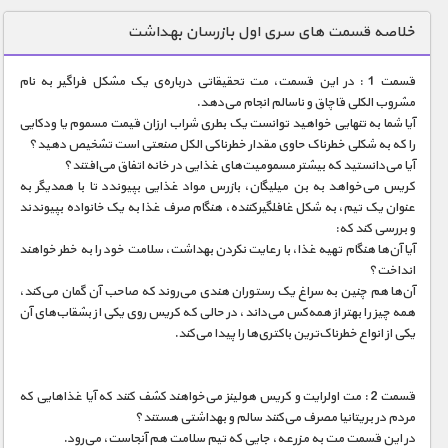
دنیای خوراکی ها
خلاصه قسمت های سری اول بازرسان بهداشت
زمین شناسی / محیط زیست
قسمت 1 : در این قسمت، مت تحقیقاتی درباره‌ی یک مشکل فراگیر به نام
سازه/ معماری/ مهندسی
مشروب الکلی قاچاق و ناسالم انجام می‌دهد.
آیا شما به تنهایی خواهید توانست یک بطری شراب ارزان قیمت مسموم یا ودکایی
سرگرمی
را که به شکلی خطرناک حاوی مقدار خطرناکی الکل صنعتی است تشخیص دهید؟
شناخت کودکان
آیا می‌دانستید که بیشتر مسمومیت‌های غذایی در خانه اتفاق می‌افتند؟
کریس می‌خواهد به بن میلیگان، بازرس مواد غذایی بپیوندد تا با همدیگر به
طبیعت
عنوان یک تیم، به شکل غافلگیرکننده، هنگام صرف غذا به یک خانواده‌ بپیوندند
و بررسی کند که:
علم و فناوری
آیا آن‌ها هنگام تهیه غذا، با رعایت نکردن بهداشت، سلامت خود را به خطر خواهند
فرهنگ / هنر
انداخت؟
آن‌ها هم چنين به سراغ یک رستوران هندی می‌روند که صاحب آن گمان می‌کند،
کیهان / نجوم
همه چیز را بهتر از همه‌کس می‌داند، در حالی که کریس روی یکی از بشقاب‌های آن
یکی از انواع خطرناک‌ترین باکتری‌ها را پیدا می‌کند.
گردشگری
ماورایی
قسمت 2 : مت اولرایت و کریس هولینز می‌خواهند کشف کنند که آیا غذاهایی که
مسابقات / ورزشی
مردم در بریتانیا مصرف می‌کنند سالم و بهداشتی هستند؟
در این قسمت مت به مزرعه، جایی که تیم سلامت هم آنجاست، می‌رود.