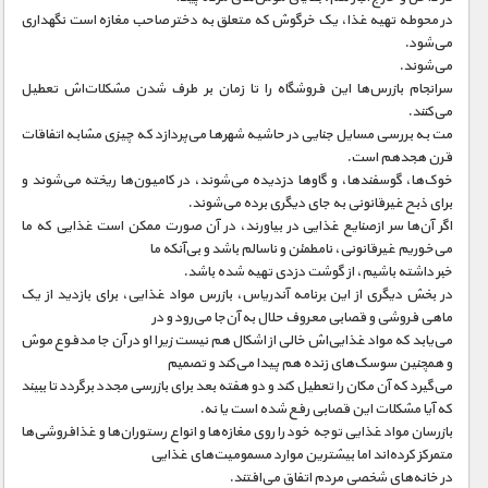
در محوطه تهیه غذا، یک خرگوش که متعلق به دختر صاحب مغازه است نگهداری
می‌شود.
می‌شوند.
سرانجام بازرس‌ها این فروشگاه را تا زمان بر طرف شدن مشکلات‌اش تعطیل
می‌کنند.
مت به بررسی مسایل جنایی در حاشیه شهر‌ها می‌پردازد که چیزی مشابه اتفاقات
قرن هجدهم است.
خوک‌ها، گوسفند‌ها، و گاو‌ها دزدیده می‌شوند، در کامیون‌ها ریخته می‌شوند و
برای ذبح غیرقانونی به جای دیگری برده می‌شوند.
اگر آن‌ها سر ازصنایع غذایی در بیاورند، در آن صورت ممکن است غذایی که ما
می‌خوریم غیرقانونی، نامطمئن و ناسالم باشد و بی‌آنکه ما
خبر داشته باشیم، از گوشت دزدی تهیه شده باشد.
در بخش دیگری از این برنامه آندریاس، بازرس مواد غذایی، برای بازدید از یک
ماهی فروشی و قصابی معروف حلال به آن‌جا می‌رود و در
می‌یابد که مواد غذایی‌اش خالی از اشکال هم نیست زیرا او در آن جا مدفوع موش
و همچنین سوسک‌های زنده هم پیدا می‌کند و تصمیم
می‌گیرد که آن مکان را تعطیل کند و دو هفته بعد برای بازرسی مجدد برگردد تا ببیند
که آیا مشکلات این قصابی رفع شده است یا نه.
بازرسان مواد غذایی توجه خود را روی مغازه‌ها و انواع رستوران‌ها و غذافروشی‌ها
متمرکز کرده‌اند اما بیشترین موارد مسمومیت‌های غذایی
در خانه‌های شخصی مردم اتفاق می‌افتند.