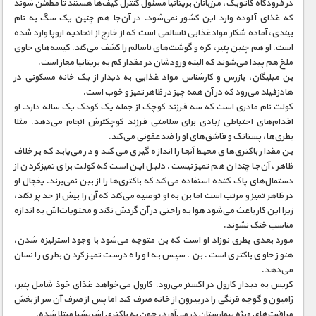
در فرودگاه گاتویک، مرزبانان بریتانیا مسئول کنترل کیف‌ها هستند تا مطمئن شوند
که غذای آلوده وارد این کشور نمی‌شود. در آن‌جا هم چنین یک سگ به نام
بیندی، آماده شکار موادغذایی ناسالمی است که از خارج از اتحادیه اروپا وارد شده
است. او هم چنین پنیر، کره و گوشت‌های ناسالم را کشف می‌کند. کیسه‌های حاوی
ملخ هم پیدا می‌شوند که البته ورودشان در مقدار کم به بریتانیا مجاز است.
بن میلیگان، بازرس و کار‌شناس مواد غذایی به دیدار از یک خانه مسکونی در
هادزفیلد می‌رود که در آن همه چیز در ظاهر تمیز و خوب است.
کولت نام مادری است که سه فرزند کوچک از جمله یک کودک یک ساله دارد. او
اقدام‌های احتیاطی زیادی برای سلامتی فرزند کوچکترش انجام می‌دهد. مثلا
بطری‌ها، پستانک و قاشق‌های او را ضدعفونی می‌کند.
بن مقدار باکتری‌های محیط آنجا را اندازه گیری می کند و در می‌یابد که بر خلاف
ظاهر، آن‌جا چندان هم تمیز نیست. دلیل این است که کولت برای تمیزکردن از
دستمال‌های پاک کننده استفاده می‌کند که باکتری‌ها را از بین نمی‌برند. یخچال او
در ظاهر تمیز و مرتب است اما بن به او توصیه می‌کند که آن را بیش از حد پر نکند،
زیرا این کار باعث می‌شود هوا یه راحتی در آن گردش نکند و محتویات‌اش به اندازه
مناسب خنک نشوند.
مورد بعدی بطری نوزاد او است که بن متوجه می‌شود با وجود استرلیزه شدن،
هنوز حاوی باکتری است. بن، سپس به او راه درست تمیز کردن بطری را نسان
می‌دهد.
کریس به دیدار کارول در اکستر می‌رود. کارول می‌خواهد غذای خوذ شامل پنیر،
ژامبون و گوجه فرنگی را در بیرون از خانه صرف کند اما پس از صرف آن سر از بخش
مراقبت‌های ویژه بیمارستان در می‌آورد، چون به باکتری اشریشیا مبتلا شده.