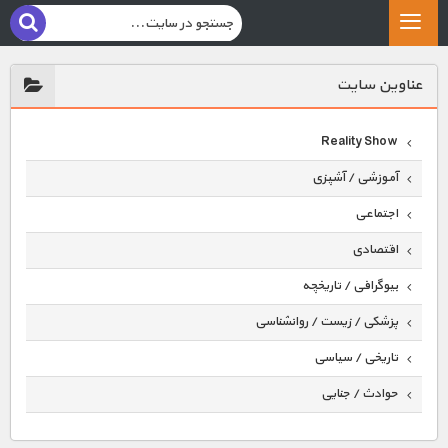
عناوين سايت
Reality Show
آموزشی / آشپزی
اجتماعی
اقتصادی
بیوگرافی / تاریخچه
پزشکی / زیست / روانشناسی
تاریخی / سیاسی
حوادث / جنایی
حیوانات