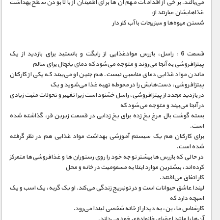
می‌بالند. برخی از اقدامات مهم آن‌ها برای اطمینان از بالا بودن سطح بهداشت
غذا‌هایشان عبارتند از:
شستن میوه‌ها و سبزیجات با آب کلر دار
قسمت 6 : راسل، بازرس موادغذایی از رایگت و بانستید برای بازدید از یک
پیتزافروشی به آنجا می‌روند و متوجه می‌شود که دمای یخچال برای سالم
ماندن مواد غذایی دمای مناسبی نیست. هم جنین او می‌بیند که یکی از کارکنان
پیتزافروشی، دست‌هایش را در محوطه تهیه غذا می‌شوید و یک
در بازدید مجدد از پیتزافروشی، راسل خشنود است زیرا تغییر و تحولات مثبت زیادی
در آنجا می‌بیند و متوجه می‌شود که
بسته گوشت بال مرغ یخ زده برای یخ زدایی در قسمت زیرین فر، گذاشته شده
است.
برای کارکنان هم یک سیستم آموزشی بهداشت مواد غذایی هم در نظر گرفته
شده است.
در حالی که بازرس‌ها بیشتر توجه خود را روی رستوران‌ها و غذافروشی‌ها متمرکز
کرده‌اند، بیشترین موارد ابتلا به مسمومیت در خانه و محل
کار اتفاق می‌افتند.
لیندا عاشق حیوانات است و در تونبریج زندگی می‌کند. او یک گربه، یک اسب و یک
اسبچه دارد که
کار‌شناس ما، بن، به دیدار از خانه شخصی لیندا می‌رود.
آن‌ها را مانند اعضای خانواده‌ی خود می‌داند.