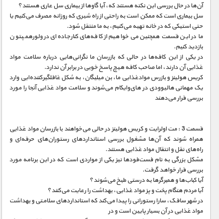
مستند های اختصاصی
آن‌ها در حال بررسی این نکته هستند که، آیا گاو‌ها از بیماری سل عاری هستند؟
سل بیماری است که ممکن است به راحتی از راه شیری که روزانه مصرف می‌کنیم یا
حتی استیکی که در خانه تهیه می‌کنیم، به ما منتقل شود.
ما در این قسمت همچنین می‌خواهیم از کافه‌های کنارجاده‌ای در ولورهمپتون
بازدید کنیم.
در یکی از این کافه‌ها در حالی که بازرسان ما نگرانی‌هایی درباره سلامت مواد
غذایی آن دارند، اما صاحب کافه هیچ پاسخ خوبی در برابر آن ندارد.
کریس هولینز و بازرس موادغذایی ما، بن میلیگان، به شکل غافلگیرکننده‌ایی وارد
یک مهمانی هالیوودی در‌ های‌وایکام می‌شوند و سلامت مواد غذایی آنجا را مورد
بررسی قرار می‌دهند
قسمت 3 : مت اولرایت و کریس هولینز در حالی می‌خواهند با بازرسان مواد غذایی
همراه شوند که آن‌ها مشغول بررسی استانداردهای رستوران‌های حرفه‌ای و
راه‌های نقل و انتقال مواد غذایی هستند.
مشکل بزرگی به نام فست‌فود‌ها نیز یکی از مواردی است که در این برنامه مورد
بررسی قرار خواهد گرفت.
آیا کباب‌ها و همبرگر‌ها به درستی طبخ می‌شوند؟
آیا مردم هنگام پخت و پز مواد غذایی، بهداشت را رعایت می‌کنند؟
در شهر سافک، سارا رستورانی را پیدا می‌کند که استانداردهای سلامتی و بهداشت
مواد غذایی در آن بسیار پایین است و در