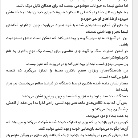
اما عشق لیندا به حیوانات موضوعی نیست که برای همگان قابل درک باشد.
به عنوان مثال دختر او که فی نام دارد هر وقت برای دیدن لیندا به خانه‌اش
می‌رود از غذاهای او نمی‌خورد و
به جای آن غذای بسته‌بندی شده با خود همراه می‌آورد، چون از نظر او غذاهای
لیندا تمیز و بهداشتی نیستند.
بن، در آشپزخانه او سینی گربه را پیدا می‌کند که ممکن است عامل مسمومیت
باشد.
در ضمن صورت سگ یا گربه جای مناسبی برای زیست یک نوع باکتری به نام
کامپیلوباکتر است.
بن سپس پتوی اسب لیندا را پیدا می‌کند و در می‌یابد که تمیز نیست.
بن بادستگاه‌های ویژه‌ی سطح باکتری محیط را اندازه می‌گیرد که نتیجه
مایوس‌کننده است.
مقدار نشان داده شده باکتری توسط دستگاه در شرایط سالم می‌بایست زیر هزار
باشد اما
دستگاه عدد صد و نود و نه هزار و ششصد و چهل و پنج را نشان می‌دهد.
پس آن‌که لیندا کلاس‌های تخصصی بهداشتی را می‌گذراند این مقدار کاهش
چشمگیری پیدا می‌کند و
به عدد پنجاه و دو، می‌رسد.
کریس در تور بازدیدی که برای او تدارک دیده شده شرکت می‌کند و می‌بیند که
آن‌ها چگونه می‌توانند پای‌هایی خوب و بهداشتی تولید کنند.
اما از طرفی کریس می‌خواهد به بازدید از یک کارخانه پای سازی در ویگان منچس‌تر