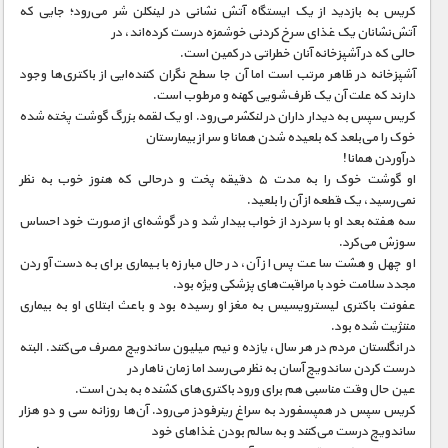
کریس به بازدید از یک ایستگاه آتش نشانی در لینکلن شر می‌رود؛ جایی که
آتش‌نشانان یک غذای سرخ کردنی خوشمزه درست کرده‌اند، در
حالی که در آشپزخانه آنان خطراتی در کمین است.
آشپزخانه در ظاهر مرتب است اما آن جا سطح نگران کننده‌ایی از باکتری‌ها وجود
دارند که علت آن یک ظرف‌شویی کهنه و مرطوب است.
کریس سپس به دیدار داران در لنکشر می‌رود. او یک لقمه بزرگ گوشت پخته شده
خوک را می‌بلعد که بلعیده شدن همانا و سر از بیمارستان
درآوردن همانا!
او گوشت خوک را به مدت ۵ دقیقه پخت و درحالی که هنوز خوب به نظر
نمی‌رسید، یک قطعه از آن را بلعید.
سه هفته بعد او با سردرد از خواب بیدار شد و در گوشه‌ای از صورت خود احساس
سوزش می‌کرد.
او چهل و هشت ساعت پس از آن، در حال مبارزه با بیماری برای به دست آوردن
مجدد سلامت خود با مراقبت‌های پزشکی ویژه بود.
عفونت باکتری لیسترویسیس به مغز او رسیده بود و باعث ابتلای او به بیماری
مننژیت شده بود.
در انگلستان مردم در هر سال، یازده و نیم میلیون ساندویچ مصرف می‌کنند. البته
درست کردن ساندویچ آسان به نظر می‌رسد اما زمان ناهار در
عین حال وقت مناسبی هم برای ورود باکتری‌های کشنده به بدن است.
کریس سپس در همپسفورد به سراغ رینرفودز می‌رود. آن‌ها روزانه سی و دو هزار
ساندویچ درست می‌کنند و به سالم بودن غذاهای خود