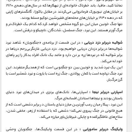
تماشا کنید. مافیا، باند خطرناک خانواده‌ای از تبهکار‌ها که در سال‌های دهه‌ی ۱۹۲۰
بر خیابان‌های نیویورک فرمانروایی می‌کردند در مقابل یاکوزا، گانگسترهای ژاپنی
که در دهه ۱۹۴۰ بر خیابان‌های محله‌های فقیرنشین توکیو مسلط بودند.
تنها جنگ خونین میان این دو گروه مشخص خواهد کرد که کدام یک خطرناک‌تر و
مرگ آور‌تر هستند. این نبرد، جنگ مسلسل، شات‌گان، نانچیکو و درفش است.
شوالیه دربرابر دزد دریایی :
در این قسمت از برنامه‌ی «جنگجویان» شاهد نبرد
شوالیه‌ها در برابر دزدان دریایی خواهیم بود. دزد دریایی غارتگر بی‌رحم دریا‌ها در
برابر شوالیه که در نبرد‌ها زره بر تن دارد و مانند یک تانک افراد بدکار را زیر پاهای
خود له می‌کند.
این یک نبرد شدید و خونین بین دو جنگجویی است که از همدیگر متنفرند. این
نبرد جنگ تپانچه است با کمان پولادی، جنگ زره است با باروت و نبرد شمشیر است با
گرز مرگ‌بار.
اسپارتی دربرابر نینجا :
اسپارتی‌ها، تانک‌های برنزی در میدان‌های نبرد دنیای
باستان بودند و نینجا‌ها استادان افسانه‌ای مرگ.
این نبرد، پیکار میان رعب آور‌ترین مبارز دنیای باستان در برابر دشمنی است که از
هیچ قانونی در جنگ پیروی نمی‌کند؛ دشمنی که با استفاده از زهر، مخفی شدن،
سلاح‌های غافلگیرکننده و چابکی غیرقابل‌باور مبارزه می‌کند.
وایکینگ دربرابر سامورایی :
در این قسمت وایکینگ‌ها، جنگجویان وحشی