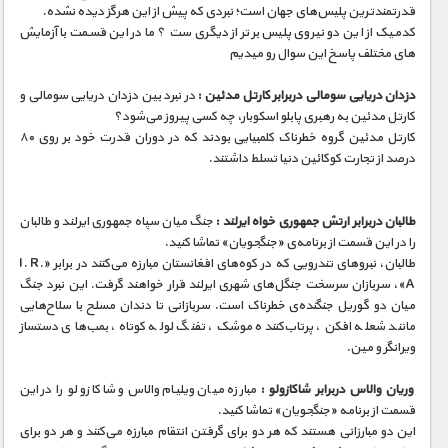
قدرتمندترین پلیس‌های جهان است؛ نبردی که پیش از این هرگز دیده نشده.
کدمیک از این دو نیروی پلیس برتر از دیگری ست ؟ ما در این قسمت با آزمایش
های مختلف پاسخ این سوال رو میدیم
دزدان دریایی سومالی دربرابر کارتل مدئین :
در نبرد بین دزدان دریایی سومالی و
کارتل مدئین به رهبری پابلو اسکوبار٬ چه کسی پیروز می‌شود؟
کارتل مدئین گروه خطرناک کلمبیایی بودند که در دوران قدرت خود بر روی ۸۰
درصد از تجارت کوکائین دنیا تسلط داشتند.
طالبان دربرابر ارتش جمهوری خواه ایرلند :
جنگ میان سپاه جمهوری ایرلند و طالبان
را در این قسمت از برنامه‌ی «جنگجویان» تماشا کنید.
طالبان، نبروهای تندرویی که در کوه‌های افغانستان مبارزه می‌کنند در برابر «I. R.
A»، سربازان سرسخت جنگل‌های شهری ایرلند قرار خواهند گرفت. این نبرد جنگ
میان دو گوریل جنگنده‌ی خطرناک است. سربازانی تا دندان مسلح با سلاح‌هایی
مانند شعله افکن، پرتاب‌کننده موشک، تفنگ لوله کوتاه، بمب‌های دستساز
ویرانگر و مین.
وریان والاس دربرابر شاکازولو :
مبارزه میان ویلیام والاس و شاکا زولو را در این
قسمت از برنامه «جنگجویان» تماشا کنید.
این دو مبارزانی هستند که هر دو برای گرفتن انتقام مبارزه می‌کنند و هر دو برای