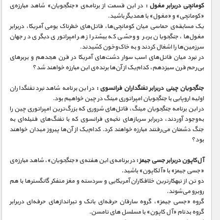
مستند های اختصاصی
کومانچی دربرابر مغول :
در این قسمت از برنامه‌ی «جنگجویان» شاهد مبارزه‌ی
«کومانچی» و «مغول» با همدیگر باشید.
یک مسابقه‌ی حماسی میان کومانچی‌ها، قاتل‌های خطرناک بومی آمریکا، دربرابر
مغول‌ها، جنگجویان بربر و وحشی که بیشتر از هر امپراتوری دیگری در جهان
سرزمین‌ها را اشغال کردند و به خاک‌و‌خون کشیدند.
در نبرد میان قاتل‌های اسب سوار دشت‌های آمریکا در قرن هجدهم و بربرهای
بی‌رحم قرن سیزدهم، کدام‌یک از آن‌ها برنده‌ی این مبارزه خواهند شد؟
جنگجویان چینی دربرابر تفنگداران فرانسوی :
در این برنامه شاهد نبرد تفنگداران
اولیه اروپایی با جنگجویان امپراتوری مینگ در چین خواهیم بود.
در این برنامه جنگجویان مینگ، قاتل‌های شروری که بزرگ‌ترین امپراتوری چین را
به‌وجود آوردند، دربرابر سربازهای نخبه‌ی فرانسوی که با تفنگ‌های فتیله‌ای به
جنگ دشمنان می‌رفتند مبارزه خواهند کرد. کدام‌یک از آن‌ها پیروز میدان خواهند
بود؟
آل‌کاپون دربرابر جسی جیمز :
در برنامه‌ی این هفته‌ی «جنگجویان»، شاهد مبارزه‌ی
«جسی جیمز» با «آلکاپون» باشید.
دو تن از تبهکارترین خلافکاران آمریکایی و سردسته و مغز متفکر گانگسترها با هم
روبرو می‌شوند.
گروه «جسی جیمز»، گروه سارقان حرفه‌ای بانک و تیراندازهای حرفه‌ای دربرابر
گروه بدنام «آل کاپون» با مسلسل‌ های تامسن.