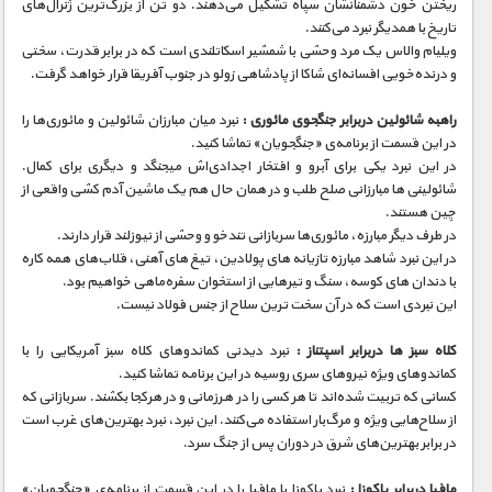
ریختن خون دشمنانشان سپاه تشکیل می‌دهند. دو تن از بزرگ‌ترین ژنرال‌های
تاریخ با همدیگر نبرد می‌کنند.
ویلیام والاس یک مرد وحشی با شمشیر اسکاتلندی است که در برابر قدرت، سختی
و درنده‌خویی افسانه‌ای شاکا از پادشاهی زولو در جنوب آفریقا قرار خواهد گرفت.
راهبه شائولین دربرابر جنگجوی مائوری :
نبرد میان مبارزان شائولین و مائوری‌ها را
در این قسمت از برنامه‌ی «جنگجویان» تماشا کنید.
در این نبرد یکی برای آبرو و افتخار اجدادی‌اش میجنگد و دیگری برای کمال.
شائولینی‌ ها مبارزانی صلح‌ طلب و در‌‌ همان حال هم یک ماشین آدم‌ کشی واقعی از
چین هستند.
در طرف دیگر مبارزه، مائوری‌ها سربازانی تند‌خو و وحشی از نیوزلند قرار دارند.
در این نبرد شاهد مبارزه‌ تازیانه‌ های پولادین، تیغ‌ های آهنی، قلاب‌های همه‌ کاره
با دندان‌ های کوسه، سنگ و تیرهایی از استخوان سفره‌ماهی خواهیم بود.
این نبردی است که در آن سخت‌ ترین سلاح از جنس فولاد نیست.
کلاه سبز ها دربرابر اسپتناز :
نبرد دیدنی کماندوهای کلاه سبز آمریکایی را با
کماندوهای ویژه نیروهای سری روسیه در این برنامه تماشا کنید.
کسانی که تربیت شده‌اند تا هر کسی را در هرزمانی و در هرکجا بکشند. سربازانی که
از سلاح‌هایی ویژه و مرگ‌بار استفاده می‌کنند. این نبرد، نبرد بهترین‌های غرب است
در برابر بهترین‌های شرق در دوران پس از جنگ سرد.
مافیا دربرابر یاکوزا :
نبرد یاکوزا با مافیا را در این قسمت از برنامه‌ی «جنگجویان»