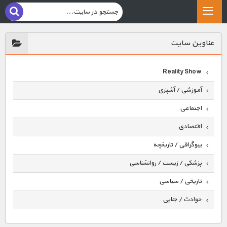
عناوين سايت
Reality Show
آموزشی / آشپزی
اجتماعی
اقتصادی
بیوگرافی / تاریخچه
پزشکی / زیست / روانشناسی
تاریخی / سیاسی
حوادث / جنایی
حیوانات