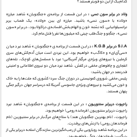
کدام‌یک از این دو قویتر هستند؟
ولاد در برابر سون‌ تسی :
در این قسمت از برنامه‌ی «جنگجویان» شاهد مبارزه
«ولاد» با «سون تسی» باشید. مبارزه ای بین «ولاد»: یک قصاب بربر
ترانسیلوانیایی که تشنه خون و الهام‌بخش افسانه‌ی دراکولا بود، در برابر «سون
تسی»، جنگجو و جنگ‌طلب چینی که میلیون‌ها نفر را قتل‌عام کرد.
S.I.A در برابر K.G.B :
در این قسمت از برنامه‌ی «جنگجویان» شاهد نبرد میان
«سی‌آی‌ای» و «کا‌گ‌ب» خواهیم بود. این نبردی است میان آدم‌کش‌های سری
کرملین با نیروهای ویژه‌ی مرگبار آمریکایی؛ نبرد با مسلسل‌های کوچک، تله‌های
انفجاری و چاقوهای مخفی در کفش. شاهد نبرد میان دو نیروی اطلاعاتی و امنیتی
قدرتمند در جهان باشید:
پلیس مخفی شوروی کمونیستی در دوران جنگ سرد؛ کشوری که ملت‌ها را به خاک
و خون می‌کشید و نیروهای ویژه‌ی جاسوسی آمریکا که درسراسر جهان درگیر جنگی
پنهان هستند.
راجپوت دربرابر سنتوریون :
در این قسمت از برنامه‌ی «جنگجویان» شاهد نبرد
راجپوت دربرابر سنتوریون (فرمانده رومی) خواهیم بود.
راجپوت، (نام بهترین جنگجویان هند) با سلاح‌های مرگ‌بار در برابر سنتیورین (نام
فرماندهان رومی) با ارتش‌های پرقدرت.
در این برنامه شاهد رویارویی یکی از رعب‌انگیزترین سازندگان اسلحه دربرابر یکی از
بزرگترین فرماندهان جنگی خواهیم بود.