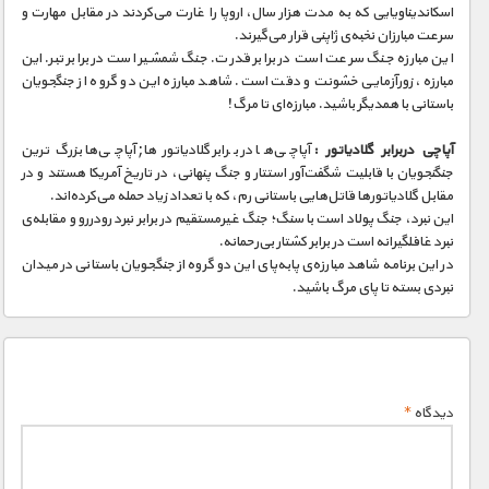
اسکاندیناویایی که به مدت هزار سال، اروپا را غارت می‌کردند در مقابل مهارت و
سرعت مبارزان نخبه‌ی ژاپنی قرار می‌گیرند.
این مبارزه جنگ سرعت است در برابر قدرت. جنگ شمشیر است در برابر تبر. این
مبارزه، زورآزمایی خشونت و دقت است. شاهد مبارزه این دو گروه از جنگجویان
باستانی با همدیگر باشید. مبارزه‌ای تا مرگ!
آپاچی دربرابر گلادیاتور :
آپاچی‌ها در برابر گلادیاتور‌ها; آپاچی‌ها بزرگ‌ترین
جنگنجویان با قابلیت شگفت‌آور استتار و جنگ پنهانی، در تاریخ آمریکا هستند و در
مقابل گلادیاتور‌ها قاتل‌هایی باستانی رم، که با تعداد زیاد حمله می‌کرده‌اند.
این نبرد، جنگ پولاد است با سنگ؛ جنگ غیرمستقیم در برابر نبرد رودررو و مقابله‌ی
نبرد غافلگیرانه است در برابر کشتار بی‌رحمانه.
در این برنامه شاهد مبارزه‌ی پابه‌پای این دو گروه از جنگجویان باستانی در میدان
نبردی بسته تا پای مرگ باشید.
دیدگاه
*