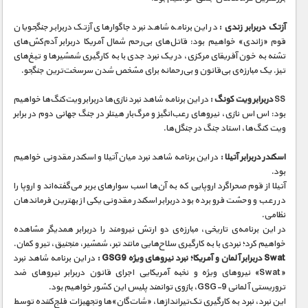
آزتک دربرابر زندی :
در این برنامه شاهد نبرد جاگوارهای آزتک دربرابر جنگجویان
قوم «زاندی» خواهیم بود: قاتل‌های بی‌رحم شمال آمریکا دربرابر آدم‌کش‌های
تشنه به خون آفریقای مرکزی، در یک نبرد جدی با به کارگیری شمشیرها و تیغ‌های
تیز. یک مبارزه‌ی بی‌قانون و بی‌رحمانه برای مشخص شدن سرسخت‌ترین جنگجو.
SS
دربرابر ویت کونگ :
در این برنامه شاهد نبرد نازی‌ها دربرابر ویت‌کنگ‌ها خواهیم
بود: اس اس نازی، نیروهای رعب‌انگیز و مرگ‌بار هیتلر در جنگ جهانی دوم در برابر
ویت کنگ‌ها، استاد جنگ در جنگل‌ها.
اسکندر دربرابر آتیلا :
در این برنامه شاهد نبرد میان آتیلا و اسکندر مقدونی خواهیم
بود.
آتیلا از قوم صحراگرد اروپایی که به آن‌ها اسب سوارهای بربر می‌گفته‌اند و اروپا را
در رعب و وحشت فرو برده بود دربرابر اسکندر مقدونی یکی از بهترین فرماندهان
نظامی.
در این برنامه‌ی تاریخی، مبارزه‌ی دو ارتش نیرومند را دربرابر همدیگر مشاهده
خواهیم کرد؛ نبردی با به کارگیری سلاح‌هایی مانند تبر، شمشیر، منجنیق، تیر و کمان.
Swat دربرابر آلمان و آمریکا؛ نبرد نیروهای ویژه GSG9 :
در این برنامه شاهد نبرد
«Swat» نیروهای ویژه و نخبه‌ آمریکایی اجرای قانون دربرابر نیروهای ضد
تروریستی آلمانی GSG-9، بازوی توانمند پلیس این کشور خواهیم بود.
این نبرد، نبرد به کارگیری تک‌تیراندازها، «شات‌گان»‌ها وتجهیزات فلج‌کننده توسط