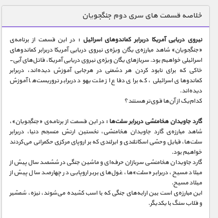
دنیای خوراکی ها
خلاصه قسمت های سری دوم جنگجویان
زمین شناسی / محیط زیست
نیروی دریایی آمریکا دربرابر کماندوهای اسرائیل :
در این قسمت از برنامه‌ی
سازه/ معماری/ مهندسی
«جنگجویان» شاهد مبارزه‌ی یگان ویژه‌ی نیروی دریایی آمریکا دربرابر کماندوهای
اسرائیلی خواهیم بود. سربازهای یگان ویژه‌ی نیروی دریایی آمریکا، قاتل‌های آبی-
سرگرمی
خاکی که برای نابود کردن هر دشمنی در هرجایی آموزش دیده‌اند، دربرابر
شناخت کودکان
کماندوهای اسرائیلی، که برای دفاع از ملت یهود دربرابر تروریست‌ها آموزش
دیده‌اند.
طبیعت
کدام‌یک از آن‌ها قوی‌تر هستند؟
علم و فناوری
گارد جاویدان هخامنشی دربرابر سلت‌ها :
در این قسمت از برنامه‌ی «جنگجویان»،
فرهنگ / هنر
شاهد مبارزه‌ی گارد جاویدان هخامنشی، نخستین ارتش منسجم دنیا، دربرابر
سلت‌ها، قبایل وحشی اسکاتلندی و ایرلندی که بر اروپای مرکزی حکمرانی می‌کردند
کیهان / نجوم
خواهیم بود.
گارد جاویدان هخامنشی سربازان حرفه‌ای و ماشین جنگی در ششصد سال پیش از
گردشگری
میلاد مسیح، دربرابر «سلت»‌ها، غول‌های بربر اروپایی در چهارصد سال پیش از
میلاد مسیح.
ماورایی
این مبارزه‌ی است بین ارابه‌های جنگی که با اسب کشیده می‌شوند، نیزه، شمشیر
مسابقات / ورزشی
و قلاب سنگ با یکدیگر.