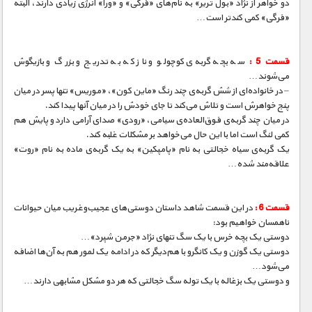
دو خواهر از نژاد «بول تریر» به نام‌های «فرگی» و «ورا» انرژی زیادی دارند، البته
«فرگی» کمی کندتر است…
قسمت 5 :
سه بچه گربه‌ی کوچولو و ناز که به تدریج و بزرگ و بازیگوش
می‌شوند…
– در خانواده‌ای از شش گربه‌ی چند رنگ «ماین کون»، «موریس» تنها پسر در میان
پنج خواهرش است و تلاش می‌کند تا جای خودش را در میان آنها پیدا کند.
در میان چند گربه‌ی فوق‌العاده‌ی سیامی، «رودی» صدای آرامی دارد و پایش هم
کمی لنگ است اما با این حال می‌خواهد بر مشکلات غلبه کند.
یک گربه‌ی سیاه خجالتی به نام «پامپکین» به یک گربه‌ی ماده به نام «روت»
علاقه‌مند شده…
قسمت 6 :
در این قسمت شاهد داستان دوستی‌های عجیب‌و‌غریب میان حیوانات
ناهمسان خواهیم بود:
دوستی یک بچه خرس با یک سگ تنهای نژاد «جرمن شپرد»…
دوستی یک گوزن و یک کانگرو با هم‌دیگر که در ادامه یک لمور هم به آن‌ها اضافه
می‌شود…
و دوستی یک بزغاله با یک توله سگ خجالتی که هر دو مشکل مشابهی دارند…