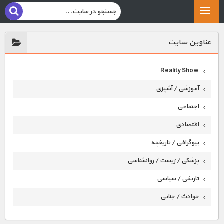
عناوين سايت
Reality Show
آموزشی / آشپزی
اجتماعی
اقتصادی
بیوگرافی / تاریخچه
پزشکی / زیست / روانشناسی
تاریخی / سیاسی
حوادث / جنایی
حیوانات