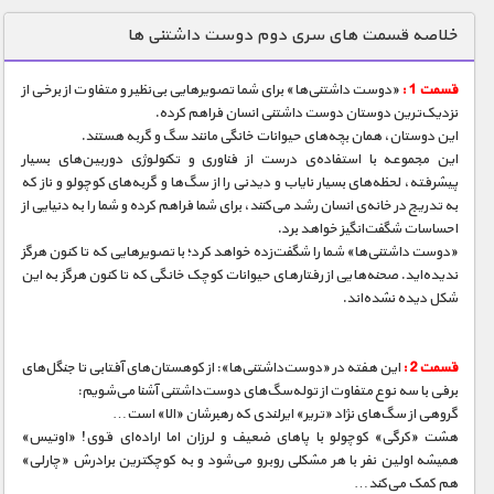
دنیای خوراکی ها
خلاصه قسمت های سری دوم دوست داشتنی ها
زمین شناسی / محیط زیست
قسمت 1 :
«دوست داشتنی‌ها» برای شما تصویرهایی بی‌نظیر و متفاوت از برخی از
سازه/ معماری/ مهندسی
نزدیک‌ترین دوستان دوست داشتنی انسان فراهم کرده.
این دوستان، همان بچه‌های حیوانات خانگی مانند سگ و گربه هستند.
سرگرمی
این مجموعه با استفاده‌ی درست از فناوری و تکنولوژی دوربین‌های بسیار
شناخت کودکان
پیشرفته، لحظه‌های بسیار نایاب و دیدنی را از سگ‌ها و گربه‌های کوچولو و ناز که
به تدریج در خانه‌ی انسان رشد می‌کنند، برای شما فراهم کرده و شما را به دنیایی از
طبیعت
احساسات شگفت‌انگیز خواهد برد.
«دوست داشتنی‌ها» شما را شگفت‌زده خواهد کرد؛ با تصویرهایی که تا کنون هرگز
علم و فناوری
ندیده‌اید. صحنه‌هایی از رفتا‌رهای حیوانات کوچک خانگی که تا کنون هرگز به این
فرهنگ / هنر
شکل دیده نشده‌اند.
کیهان / نجوم
قسمت 2 :
این هفته در «دوست‌داشتنی‌ها»: از کوهستان‌های آفتابی تا جنگل‌های
گردشگری
برفی با سه نوع متفاوت از توله‌سگ‌های دوست‌داشتنی آشنا می‌شویم:
گروهی از سگ‌های نژاد «تریر» ایرلندی که رهبرشان «الا» است…
ماورایی
هشت «کرگی» کوچولو با پاهای ضعیف و لرزان اما اراده‌ای قوی! «اوتیس»
مسابقات / ورزشی
همیشه اولین نفر با هر مشکلی روبرو می‌شود و به کوچکترین برادرش «چارلی»
هم کمک می‌کند…