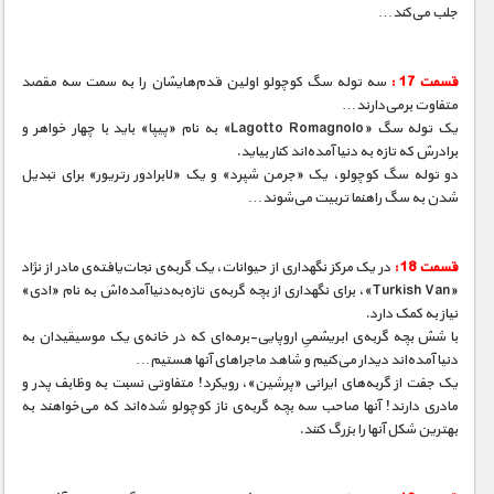
جلب می‌کند…
قسمت 17 :
سه توله سگ کوچولو اولین قدم‌هایشان را به سمت سه مقصد
متفاوت برمی‌دارند…
یک توله سگ «Lagotto Romagnolo» به نام «پیپا» باید با چهار خواهر و
برادرش که تازه به دنیا آمده‌اند کنار بیاید.
دو توله سگ کوچولو، یک «جرمن شپرد» و یک «لابرادور رتریور» برای تبدیل
شدن به سگ راهنما تربیت می‌شوند…
قسمت 18 :
در یک مرکز نگهداری از حیوانات، یک گربه‌ی نجات‌یافته‌ی مادر از نژاد
«Turkish Van»، برای نگهداری از بچه گربه‌ی تازه‌به‌دنیا‌آمده‌اش به نام «ادی»
نیاز به کمک دارد.
با شش بچه گربه‌ی ابریشمیِ اروپایی-برمه‌ای که در خانه‌ی یک موسیقیدان به
دنیا آمده‌اند دیدار می‌کنیم و شاهد ماجراهای آنها هستیم…
یک جفت از گربه‌های ایرانی «پرشین»، رویکرد! متفاوتی نسبت به وظابف پدر و
مادری دارند! آنها صاحب سه بچه گربه‌ی ناز کوچولو شده‌اند که می‌خواهند به
بهترین شکل آنها را بزرگ کنند.