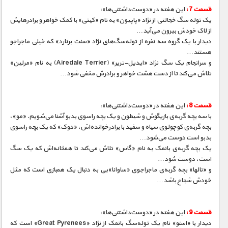
قسمت 7 :
این هفته در «دوست‌داشتنی‌ها»:
یک توله سگ خجالتی از نژاد «پاپیون» به نام «کیتی» با کمک خواهر و برادرهایش
از لاک خودش بیرون می‌آید…
دیدار با یک گروه سه نفره از توله‌سگ‌های نژاد «سنت برنارد» که خیلی ماجراجو
هستند…
و سرانجام یک سگ نژاد «ایدیل-تریر» (Airedale Terrier) به نام «مرلین»
تلاش می‌کند تا از دست هشت خواهر و برادرش مخفی شود…
قسمت 8 :
این هفته در «دوست‌داشتنی‌ها»:
با سه بچه گربه‌ی بازیگوش و شیطون و یک بچه راسوی بدبو آشنا می‌شویم. «مو»،
بچه گربه‌ی کوچولوی سیاه و سفید با برادرخوانده‌اش، «دوک» که یک بچه راسوی
بدبو است دوست می‌شود…
یک بچه گربه‌ی بانمک به نام «گاس» تلاش می‌کند تا همخانه‌اش که یک سگ
است، دوست شود…
و «نالها» بچه گربه‌ی ماجراجوی «ساوانا»یی به دنبال یک همبازی است که مثل
خودش شجاع باشد…
قسمت 9 :
این هفته در «دوست‌داشتنی‌ها»:
دیدار با «اسنو» نام یک توله‌سگ بانمک از نژاد «Great Pyrenees» است که