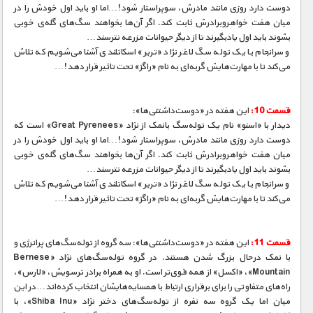
دوست دارد روزی مانند مادرش، سوپراستار شود!…اما او باید اول خودش را در
میان هفت خواهروبرادرش ثابت کند. اگر آن‌ها بخواهند سگ‌های گله‌ی خوبی
بشوند باید اول یادبگیرند تا از دیگر حیوانات مزرعه نترسند…
و سرانجام با یک توله سگ لاغر نژاد «تریر» اسکاتلندی آشنا می‌شویم که تلاش
می‌کند تا با مهارت‌هایش گربه‌ای به نام «راگز» تحت تاثیر قرار دهد!…
قسمت 10 :
این هفته در «دوست‌داشتنی‌ها»:
دیدار با «اسنو» نام یک توله‌سگ بانمک از نژاد «Great Pyrenees» است که
دوست دارد روزی مانند مادرش، سوپراستار شود!…اما او باید اول خودش را در
میان هفت خواهروبرادرش ثابت کند. اگر آن‌ها بخواهند سگ‌های گله‌ی خوبی
بشوند باید اول یادبگیرند تا از دیگر حیوانات مزرعه نترسند…
و سرانجام با یک توله سگ لاغر نژاد «تریر» اسکاتلندی آشنا می‌شویم که تلاش
می‌کند تا با مهارت‌هایش گربه‌ای به نام «راگز» تحت تاثیر قرار دهد!…
قسمت 11 :
این هفته در «دوست‌داشتنی‌ها»: سه گروه از توله‌سگ‌های پرانرژی و
با نمک درحال بزرگ شدن هستند. در گروه توله‌سگ‌های نژاد «Bernese
Mountain»، «اکسل» از همه قوی‌تر است. او به همراه برادر ترسویش، «لارس»،
راه‌های متفاوتی را برای برقراری ارتباط با همسایه‌هایشان انتخاب کرده‌اند…در این
میان اما یک گروه سه نفره از توله‌سگ‌های دختر نژاد «Shiba Inu»، با