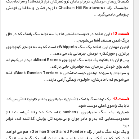
کثیف‌کاری‌های خودشان، در برابر مامانِ تر و تمیزشان قرار گرفته‌اند! و سرانجام یک
توله‌سگ نژاد «Chatham Hill Retrievers» از پدرِ خشن و بداخلاق خودش
چیزهایی یادمی‌گیرد…
قسمت 12 :
این هفته در «دوست‌داشتنی‌ها» با سه توله سگ بانمک که در حال
بزرگ شدن هستند آشنا می‌شویم…
اولین مهمان این هفته یک سگ «Whippet» است که به ده توله‌ی کوچولوی
پرانرژی و «ورزشکار» خودش چیزهایی یاد می‌دهد…
پس از آن با «بلانکو» یک توله سگ کوچولوی «Mixed Breed» دیدار می‌کنیم که
باید برای خودش در میان سه خواهرش جایی باز کند.
و سرانجام با سیزده توله‌ی دوست‌داشتنی « Black Russian Terriers» آشنا
می‌شویم که با مادرشان، «اولیو»، زندگی آرامی دارند…
قسمت 13 :
یک توله سگ با نمک «اشناوزر» مینیاتوری به نام «اوتو» تلاش می‌کند
تا با یک راسوی اهلی دوست شود.
«میلی» یک سگ ماجراجوی «pushes» است که در تلاش است تا از
محدودیت‌هایی که پدر و مادر جوان و بی‌تجربه‌اش برایش گذاشته اند، فراتر
برود…
و یک توله سگ دختر از نژاد «German Shorthaired Pointer» هم می‌خواهد
ثابت کند که در شکار، حرف اول را او می‌زند اما در آنجا یک گربه هم زندگی