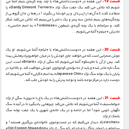
قسمت 19 :
این هفته در «دوست‌داشتنی‌ها» با چند بچه گربه‌ی یتیم آشنا می
شویم که تلاش می کنند یک جفت سگ نژاد «Dandy Dinmont Terriers» را
متقاعد کنند که آن‌ها را زیر بال و پر خودشان بگیرند! در همان حال گروهی از
بچه‌گربه‌های یتیم شامل سه پسر و یک دختر را می‌بینیم که تلاش می‌کنند شکار
کنند. و سرانجام با یک بچه گربه‌ی شیطون «Tonkinese» به اسم «نانسی» .
مادرش «جینجر» آشنا می‌شویم…
قسمت 20 :
این هفته در «دوست‌داشتنی‌ها» با «لیام» آشنا می‌شویم. او یک
موش صحرایی است که می‌خواهد جای خودش را در میان خواهروبرادرهایش پیدا
کند. پس از آن با «فرسکو» آشنا می‌شویم که سگی از نژاد «Briard» است. این
سگ تازه مادر شده و باید از ده توله‌ی کوچولوی خودش مواظبت کند. و بالاخره در
پایان با یک توله سگ نژاد «Japanese Chin» به اسم «کارلی» آشنا می‌شویم که
دوست دارد در مرکز توجه باشد و توجه پدرش را به خودش جلب کند.
قسمت 21 :
این هفته در «دوست‌داشتنی‌ها» در یک باغ با «تروی» سگی از نژاد
«بولماستیف» آشنا می‌شویم که تلاش می‌کند چیزهایی یادبگیرد تا در آینده سگ
نگهبان خوبی شود! اما در ادامه و در یک خانه‌ی شهری با یک جفت توله سگ
بانمک از نژاد
«Lowchen» دیدار می‌کنیم که در جست‌و‌جوی خانواده‌ی بزرگتری هستند! و
سرانجام در اعماق جنگل با «پاندا»، که سگی از نژاد «Old English Sheepdog»