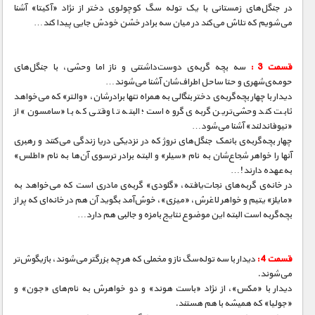
مستند های اختصاصی
در جنگل‌های زمستانی با یک توله سگ کوچولوی دختر از نژاد «آکیتا» آشنا
می‌شویم که تلاش می‌کند در میان سه برادر خشن خودش جایی پیدا کند…
قسمت 3 :
سه بچه گربه‌ی دوست‌داشتنی و ناز اما وحشی، با جنگل‌های
حومه‌ی‌شهری و حتا ساحل اطراف‌شان آشنا می‌شوند…
دیدار با چهار بچه‌گربه‌ی دختر بنگالی به همراه تنها برادرشان، «والتر» که می‌خواهد
ثابت کند وحشی‌ترین گربه‌ی گروه است؛ البته تا وقتی که با «سامسون» از
«نیوفاندلند» آشنا می‌شود…
چهار بچه‌گربه‌ی بانمک جنگل‌های نروژ که در نزدیکی دریا زندگی می‌کنند و رهبری
آنها را خواهر شجاع‌شان به نام «سیلر» و البته برادر ترسوی آن‌ها به نام «اطلس»
به‌عهده دارند!…
در خانه‌ی گربه‌های نجات‌یافته، «گلودی» گربه‌ی مادری است که می‌خواهد به
«مایلز» یتیم و خواهر لاغرش، «میزی»، خوش‌آمد بگوید آن هم در خانه‌ای که پر از
بچه‌گربه است البته این موضوع نتایج بامزه‌ و جالبی هم دارد…
قسمت 4 :
دیدار با سه توله‌سگ ناز و مخملی که هرچه بزرگتر می‌شوند، بازیگوش‌تر
می‌شوند.
دیدار با «مکس»، از نژاد «باست هوند» و دو خواهرش به نام‌های «جون» و
«جولیا» که همیشه با هم هستند.