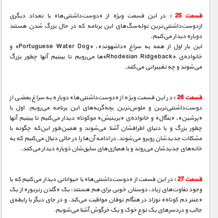
قسمت 25 :
در این قسمت ویژه از «دوست‌داشتنی‌ها» با تعداد دیگری
ازدوست‌داشتنی‌ترین توله‌سگ‌های این برنامه که در حال بزرگ شدن هستند
دوباره دیدار می‌کنیم.
این بار اول از همه به سراغ «داشهوند»، «Portuguese Water Dog» و
خانواده‌ی «Rhodesian Ridgeback»ها می‌رویم تا ببینیم آنها چطور بزرگ
می‌شوند و چه تغییراتی می‌کنند.
قسمت 26 :
در این قسمت ویژه از «دوست‌داشتنی‌ها» دوباره به سراغ بعضی از
دوست‌داشتنی‌ترین و ملوس‌ترین ‌بچه‌گربه‌های این برنامه می‌رویم. اول با
«پرشین»، «بنگال» و خانواده‌ی «بریتیش» موکوتاه دیدار می‌کنیم تا ببینیم آنها
چطور بزرگ و با دنیای اطرافشان آشنا می‌شوند و همین‌طور این‌که چگونه با
مشکلات جدیدشان روبرو می‌شوند. در ادامه آن‌ها را در حالی دنبال می‌کنیم که به
خانه‌های جدیدشان می‌روند و با همبازی‌های سابق‌شان ذوباره دیدار می‌کنند.
قسمت 27 :
در این قسمت از «‌دوست‌داشتنی‌ها» با حیواناتی دیدار می‌کنیم که با
وجود تفاوت‌های زیاد، دوستان خوبی برای هم هستند: یک «گلدن رتریور» از یک
«عنتر دم کوتاه» نوزاد در هنگام توفان مواظبت ‌می‌کند. و در جای دیگر با رابطه‌ی
جالب و دردسرهای یک نوع خوک و یک خرگوش آشنا می‌شویم.