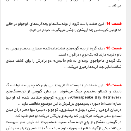
می‌کند…
قسمت 14 :
این هفته با سه گروه از توله‌سگ‌ها و بچه‌گربه‌های کوچولو در حالی
که اولین کریسمس زندگی‌شان را جشن می‌گیرند، دیدار می‌کنیم.
قسمت 15 :
یک گروه از بچه گربه‌های نجات‌داده‌شده همبازی عجیب‌و‌غریبی به
نام «فرد» دارند که یک نوع «دراگون» است.
یک گربه‌ی ماجراجوی برمه‌ای به نام «آلیس» دو برادرش را برای کشف دنیای
شگفت‌انگیز بچه گربه‌ها رهبری می‌کند…
قسمت 16 :
این هفته در «دوست‌داشتنی‌ها» می‌بینیم که چطور سه توله سگ
بانمک و کنجکاو به‌تدریج بزرگ می‌شوند. در میان گروهی از توله‌سگ‌های
«Chesapeake Bay Retriever»، «روری» کوچولو متقاعد شده که او تنها
ستاره است اما «تور»، پسرعموی بزرگترش با این موضوع مخالفت دارد…
در میان گروهی از شش «پودل» مینیاتوری، کوچولو، «تیتر» تنها دختر در آن میان
است و سعی می‌کند هر کاری را که برادرهای بزرگش می‌کنند او هم تقلید کند…
در گروهی متشکل از پنج توله سگ سفید «ساموید» که خیلی هم سروصدا
می‌کنند، یکی از آنها به نام «سیمور»، توجه یک سگ «دالماسین» را به خودش