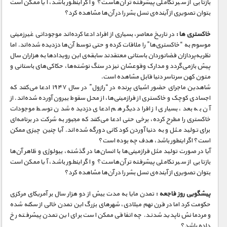
بازتابی از سیر تکاملی پیشرفته‌تر آن‌هاست؟ و اگر اینطور باشد، آیا ممکن است
بتوان تصویری از آینده‌ی نسل بشر را در آن‌ها مشاهده کرد؟
خاكستری ها :
در تاریخ معاصر، بسیاری از افراد ادعا کرده‌اند موجوداتی غیرزمینی
موسوم به “خاکستری‌ها” را ملاقات کرده و حتی توسط آن‌ها دزدیده شده‌اند. اما
نظریه‌پردازان فضانوردان باستانی معتقدند سابقه‌ی این رویدادها به هزاران سال
پیش بازمی‌گردد و مدارک وقوعشان نیز در سنگ نوشته‌ها، حکاکی‌های باستانی و
متون کهن سرتاسر دنیا قابل مشاهده است.
شاهدین ماجرای حضور اشیای پرنده در “رازول” در سال ۱۹۴۷ ادعا می‌کنند که
اجسادی کوچک و خاکستری از فرازمینی‌ها، از محل سقوط بیرون آورده شده‌اند. از
آن به بعد، بسیاری از افراد دیگر هم ادعای دزدیده شدن توسط موجودات
خاکستری را مطرح کرده، برخی حتی ادعا می‌کنند که مجبور به شرکت در برنامه‌ای
برای تولید مثل و به دنیا آوردن کودکانی دورگه شده‌اند. آیا چنین چیزی ممکن
است؟ اگر اینطور باشد، هدف چه بوده است؟
آیا در صورت تولید مثل فرازمینی‌ها با انسان‌ها در گذشته، بیولوژی و ظاهر آن‌ها
بازتابی از سیر تکاملی پیشرفته‌تر آن‌هاست؟ و اگر اینطور باشد، آیا ممکن است
بتوان تصویری از آینده‌ی نسل بشر را در آن‌ها مشاهده کرد؟
پیشگویی روز فاجعه :
تمدن مایا به مدت بیش از دو هزار سال بر آمریکای مرکزی
حکومت کرد اما در قرن نهم میلادی، شهرهای بزرگ این تمدن خالی از سکنه شده
و مردمانش ناپدید شدند. چه اتفاقی ممکن است برای این تمدن پیشرفته رخ
داده باشد؟