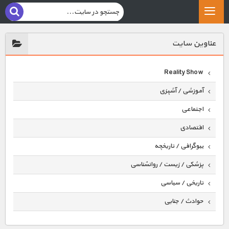
عناوين سايت
Reality Show
آموزشی / آشپزی
اجتماعی
اقتصادی
بیوگرافی / تاریخچه
پزشکی / زیست / روانشناسی
تاریخی / سیاسی
حوادث / جنایی
حیوانات