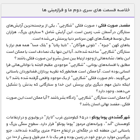
دنیای خوراکی ها
خلاصه قسمت های سری دوم ما و فرازمینی ها
زمین شناسی / محیط زیست
مقصد, صورت فلکی :
صورت فلکی “شكارچی”، یکی از برجسته‌ترین آرایش‌های
سازه/ معماری/ مهندسی
ستارگان در آسمان شب زمین است. این آرایش شامل ۹ ستاره‌ی بزرگ، هزاران
سال توسط فرهنگ‌های کهن سرتاسر دنیا پرستش می‌شده است.
سرگرمی
بناهای کهن “جیزه”، “تئوتی هوآکان”، “نابتا پلایا” و “بلک مسا” همه هم تراز با
شناخت کودکان
ستارگان “شكارچی” ساخته شده‌اند. آیا این تنها یک تصادف است یا ممکن است
این بناها، نشانه‌هائی از وجود ارتباط بین نسل بشر و این صورت فلکی باشند؟
طبیعت
مطابق با افسانه‌های یونانی، “شكارچی” موجودی عظیم الجثه با توانائی‌هائی فرا
انسانی بوده است. آیا ممکن است همانطور که نظریه پردازان فضانوردان باستانی
علم و فناوری
می‌گویند، نام صورت فلکی “شكارچی” از یک موجود واقعی گرفته شده باشد؟ یا
فرهنگ / هنر
اینکه دلیل مهم دیگری برای پرسش این خدا و ستارگانی که بدنش را تشکیل
می‌دهند، وجود دارد؟
کیهان / نجوم
آیا ممکن است ستارگان “شكارچی” زادگاه بشر باشند؟ آیا ممکن است این صورت
فلکی، مقصد نهائی انسان باشد؟
گردشگری
شهر گمشده‌ی پوما پونکو :
در ۶۵ کیلومتری غرب “لا پاز” در بولیوی و در ارتفاعات
ماورایی
کوهستان “آند”، ویرانه‌های مرموز “پوما پونکو” قرار دارد. سطوح سنگی بزرگ و
مسابقات / ورزشی
باستانی این منطقه که در جلگه‌ای در ارتفاع ۳۵۰۰ متری پراکنده شده‌اند، جزو
بزرگترین موارد در نوع خود در زمین بوده و هر یک تا ۸ متر طول و بیش از ۱۰۰ تن