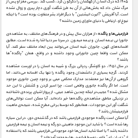
۱۹۰۵ که درک انسان از کهکشان را دگرگون کرد، کسب کند. بررسی مغز او پس از
مرگ نشان داد که بخش‌هائی از آن به طرز شگفت آوری دچار پیری و زوال نشده
است. آیا آفرینش “آلبرت انیشتین” با دیگر افراد بشر متفاوت بوده است؟ یا اینکه
نبوغ او، ارتباطی با دنیای ماورای زمین داشته؟
فرازمینی‌ها و پاگنده :
از هزاران سال پیش و در فرهنگ‌های مختلف، به مشاهده‌ی
جانورانی نیمه انسان و نیمه میمون در سرتاسر دنیا اشاره شده است. مطابق
افسانه‌های کهن، جانوران شبه انسان می‌توانند بین ابعاد مختلف سفر کنند. آیا
ممکن است واقعا چنین جانورانی وجود داشته و در واقع، همان “پاگنده”ها
باشند؟
در سال ۱۹۵۱، دو کاوشگر، ردپائی بزرگ و شبیه به انسان را در اورست مشاهده
کردند. گرچه بسیاری از دانشمندان وجود پاگنده را تنها یک افسانه می‌دانند، اما
گروهی از آن‌ها نیز معتقدند مدارک محکمی مبنی بر وجود چنین جانوری موجود
است. اما اگر پاگنده جانوری واقعی است، چرا اسیر کردن و کشتنش تا این حد
مشکل شده؟ عجیب‌تر اینکه چندین شاهد عینی، از پرواز اشیای پرنده‌ی ناشناخته
در نزدیکی مناطق مشاهده‌ی پاگنده‌ها خبر داده‌اند. آیا ممکن است توانائی‌های
شگفت آور این موجودات، همانطور که توسط برخی مطرح شده، نتیجه‌ی ماهیت
فرازمینیشان باشد؟
آیا ممکن است پاگنده موجودی فرازمینی باشد که در گذشته‌ی دور، در این سیاره
رها شده است؟ یا شاید این موجود ماهیتی دو رگه و نیمه انسان و نیمه فرازمینی
داشته باشد؟ یا اصلا شاید انسان‌ها خود موجوداتی فرازمینی باشند که با استفاده
از “دی.ان.ای” خاص توسط فرازمینی‌ها به وجود آمده‌اند؟