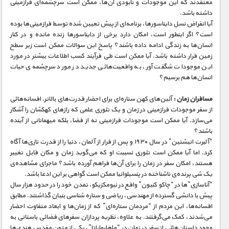
معتقدند که این موجودات و نابودی آن‌ها، ممکن است سرچشمه‌ای فرازمینی
داشته باشد.
آیا انقراض نسل دایناسورها، برنامه‌ای از پیش تعیین شده توسط فرازمینی‌ها بوده
است؟ اگر اینطور است، امکان دارد برخی از دایناسورها زنده مانده و در کنار
انسان‌ها به زندگی ادامه داده باشند؟ پاسخ این سوالات ممکن است زیر سطح
زمین قرار داشته باشد. آیا ممکن است طی فرآیند کسب اطلاعات بیشتر در مورد
این موجودات شگفت آور، به واقعیت‌هائی جدید در مورد سرچشمه‌ی حیات
انسان‌ها هم برسیم؟
مسافران زمان :
آئین‌های کهن ستاره‌ای برای احضار قدرت‌های بالاتر. افسانه‌هائی
از سفر موجودات فرازمینی در زمان و یک تئوری علمی که رازهای کهکشان را آشکار
می‌سازد. آیا ممکن است موجودات فرازمینی نه از فضا، بلکه میهمانانی از آینده
باشند؟
“آلبرت انیشتین” در سال ۱۹۳۰ و پس از فرار از آلمان، دنیا را از قدرت نازی‌ها آگاه
کرد. اما آیا ممکن است تئوری نسبیت او که می‌گوید زمان و مکان قابل تغییر
هستند، امکان سفر در زمان را برای آن‌ها فراهم آورده باشد؟ ماجرای مشاهده‌ی
یک شی پرنده‌ی ناشناخته در پنسیلوانیا ممکن است گواهی بر این ادعا باشد.
“آناسازی”ها در “چاکو کنیون” واقع در نیومکزیکو، تمدن خود را در حدود هزار سال
پیش با دانشی گسترده از مهندسی، ریاضی و ستاره شناسی بنیان گذاشتند. مطابق
افسانه‌ها، این مردم از “مردمان ستاره‌ای” که از زمان‌ها و ابعاد متفاوت احضار
می‌شدند، کمک می‌گرفتند. به علاوه، نظریه پردازان سفرهای فضائی باستانی به
وجود داستان‌هائی از سفر در زمان در “ماهابهاراتا”، یکی از متون مقدس هندی‌ها