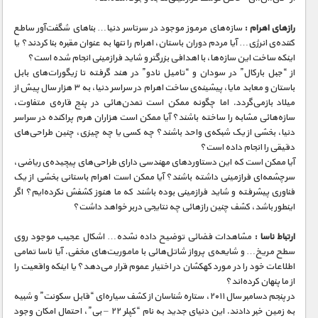
رازهای اهرام :
سازه‌های مرموز موجود در سرتاسر دنیا… بناهای شگفت‌آور ساطع
کننده‌ی انرژی… آیا مردم دوران باستان، اهرام را تنها به عنوان مقبره بنا کردند؟ یا
اینکه ساخت این سازه‌ها، با اهدافی بزرگتر و شاید فرازمینی انجام شده است؟
از “جبل بارکال” در سودان و “تامیل نادو” در هند گرفته تا زیگورات‌های بابل
باستان و معابد مایا، پیشینه‌ی ساخت اهرام در سراسر دنیا، به ۳ هزار سال پیش از
میلاد بازمی‌گردد. اما چگونه ممکن است تمدن‌هائی در پنج قاره‌ی متفاوت،
سازه‌هائی مشابه را ساخته باشند؟ آیا ممکن است هزاران هرم پراکنده در سراسر
دنیا، بخشی از یک شبکه‌ی واحد باشند؟ چه کسی یا چه چیزی، چنین طراحی‌های
دقیقی را انجام داده است؟
آیا ممکن است که این دستاوردهای مهندسی دارای طراحی‌های پیچیده‌ی ریاضی،
سرچشمه‌ای فرازمینی داشته باشند؟ آیا ممکن است اهرام باستانی بخشی از یک
فناوری پیشرفته و شاید فرازمینی بوده باشند که ما هنوز کشفش نکرده‌ایم؟ اگر
اینطور باشد، کشف چنین رازهائی چه نتایجی دربر خواهد داشت؟
ارتباط ناسا :
مشاهدات فضائی توضیح داده نشده… اشکال عجیب موجود روی
سطح مریخ… و شایعه‌ی پرواز شاتل‌هائی با ماموریت‌های مخفی. آیا ناسا تمامی
اطلاعات خود را در مورد کهکشان در اختیار عموم قرار می‌دهد؟ یا اینکه واقعیت را
از ما پنهان کرده‌اند؟
در پنجم دسامبر سال ۲۰۱۱، ستاره شناسان از کشف سیاره‌ای “قابل سکونت” و شبیه
به زمین خبر دادند. این دنیای جدید به نام “کپلر ۲۲ – بی”، احتمال امکان وجود