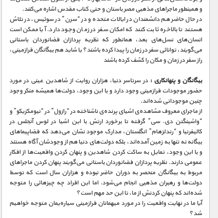
و همینطور ماجراهای مذهبی مصر باستان و حتی کتاب مقدس اشاره می‌کنند.
در حال حاضر هم دانشمندان در ایالات متحده و در “سرن” در سوئیس، در تلاش
هستند تا بالاخره ثابت کنند که امکان سفر در زمان وجود دارد. آیا ممکن است
انسان‌های نسل‌های بعد، همانطور که نظریه پردازان فضانوردان باستانی
می‌گویند، توانائی سفر در زمان را پیدا کرده باشند؟ یا شاید هم بیگانگان فرازمینی،
راز سفر در زمان و مکان را کشف کرده باشند
بيگانگان و پنهانکاری :
در سرتاسر دنیا، هزاران روایت از شاهدین عینی در مورد
حضور موجودات فرازمینی وجود دارد و با این وجود، دولت‌ها همیشه منکر وجود
چنین موجوداتی شده‌اند.
از ماجرای معروف مشاهده‌ی اشیای پرنده‌ی ناشناخته در “رازول” در “نیومکزیکو” و
“واشینگتن دی. سی” گرفته تا برخورد ارتش با این اشیا در لوس آنجلس در
کالیفرنیا و “رندلزهام” انگلستان، مدارک موجود نشان می‌دهد که فضاپیماهای
بیگانه نه تنها به زمین آمده‌اند، بلکه دولت‌های دنیا هم از وجودشان آگاه هستند
و با این وجود، تمایل به ساکت کردن شاهدین و پنهان کردن واقعیت‌ها از افکار
عمومی دارند. نظریه پردازان فضانوردان باستانی می‌گویند پنهان کردن ماجراهای
مربوط به بیگانگان منحصر به دوران حاضر نبوده و هزاران سال است که توسط
دولت‌ها و رهبران مذهبی انجام می‌شود. اما این افراد چه چیزهائی را متوجه
شده‌اند که پنهان کردنش از ما، تا این حد مهم است؟
آیا ما در نهایت واقعیت را در مورد میهمانان فرازمینی سیاره‌یمان متوجه خواهیم
شد؟