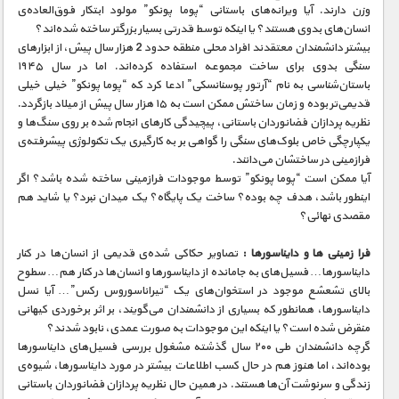
مستند های اختصاصی
وزن دارند. آیا ویرانه‌های باستانی “پوما پونکو” مولود ابتکار فوق‌العاده‌ی
انسان‌های بدوی هستند؟ یا اینکه توسط قدرتی بسیار بزرگتر ساخته شده‌اند؟
بیشتر دانشمندان معتقدند افراد محلی منطقه حدود 2 هزار سال پیش، از ابزارهای
سنگی بدوی برای ساخت مجموعه استفاده کرده‌اند. اما در سال ۱۹۴۵
باستان‌شناسی به نام “آرتور پوسنانسکی” ادعا کرد که “پوما پونکو” خیلی خیلی
قدیمی‌تر بوده و زمان ساختش ممکن است به ۱۵ هزار سال پیش از میلاد بازگردد.
نظریه پردازان فضانوردان باستانی، پیچیدگی کارهای انجام شده بر روی سنگ‌ها و
یکپارچگی خاص بلوک‌های سنگی را گواهی بر به کارگیری یک تکنولوژی پیشرفته‌ی
فرازمینی در ساختشان می‌دانند.
آیا ممکن است “پوما پونکو” توسط موجودات فرازمینی ساخته شده باشد؟ اگر
اینطور باشد، هدف چه بوده؟ ساخت یک پایگاه؟ یک میدان نبرد؟ یا شاید هم
مقصدی نهائی؟
فرا زمینی ها و دایناسورها :
تصاویر حکاکی شده‌ی قدیمی از انسان‌ها در کنار
دایناسورها… فسیل‌های به جامانده از دایناسورها و انسان‌ها در کنار هم… سطوح
بالای تشعشع موجود در استخوان‌های یک “تیراناسوروس رکس”… آیا نسل
دایناسورها، همانطور که بسیاری از دانشمندان می‌گویند، بر اثر برخوردی کیهانی
منقرض شده است؟ یا اینکه این موجودات به صورت عمدی، نابود شدند؟
گرچه دانشمندان طی ۲۰۰ سال گذشته مشغول بررسی فسیل‌های دایناسورها
بوده‌اند، اما هنوز هم در حال کسب اطلاعات بیشتر در مورد دایناسورها، شیوه‌ی
زندگی و سرنوشت آن‌ها هستند. در همین حال نظریه پردازان فضانوردان باستانی