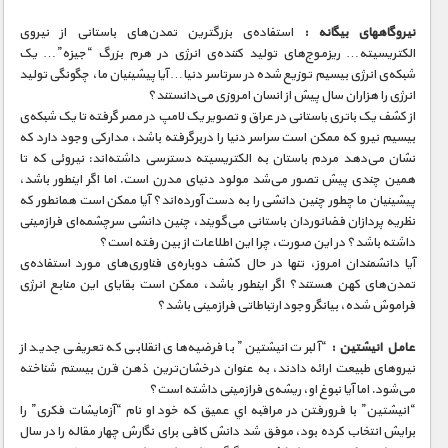
نیروگاههای بیگانه :
استفاده‌ی بزرگترین تمدن‌های باستانی از نیروی
الکتریسیته… ریزموج‌های تولید کننده‌ی انرژی در هرم بزرگ “جیزه”… یک
شبکه‌ی انرژی بیسیم توزیع شده در سرتاسر دنیا… آیا پیشینیان ما، چگونگی تولید
انرژی را هزاران سال پیش از انسان امروزی می‌دانستند؟
از کشف یک باتری باستانی در عراق و تصویر یک لامپ در مصر گرفته تا یک شبکه‌ی
بیسیم نیرو که ممکن است سراسر دنیا را دربرگرفته باشد، مدارکی وجود دارد که
نشان می‌دهد مردم باستان به الکتریسیته دسترسی داشته‌اند: نیروئی که تا
همین چندی پیش تصور می‌شد مولود دنیای مدرن است. اما اگر اینطور باشد،
پیشینیان ما چطور چنین دانشی را به دست آورده‌اند؟ آیا ممکن است همانطور که
نظریه پردازان فضانوردان باستانی می‌گویند، چنین دانشی سرچشمه‌ای فرازمینی
داشته باشد؟ در این صورت، چرا این اطلاعات از بین رفته است؟
آیا دانشمندان امروز، تنها در حال کشف دوباره‌ی فناوری‌های مورد استفاده‌ی
تمدن‌های کهن هستند؟ اگر اینطور باشد، ممکن است بقایای این منابع انرژی
فراموش شده، بیانگر وجود ارتباطاتی فرازمینی باشد؟
عامل انيشتين :
“آلبرت انیشتین” با فرضیه‌های انقلابی که تعریفی جدید از
نیروهای طبیعت ارائه دادند، به عنوان درخشان‌ترین ذهن قرن بیستم شناخته
می‌شود. اما آیا نبوغ او، ریشه‌ی فرازمینی داشته است؟
“انیشتین” با فرورفتن در مراقبه اي عمیق که خود او نام “آزمایشات فکری” را
برایش انتخاب کرده بود، موفق شد دانش کافی برای نگارش چهار مقاله را در سال