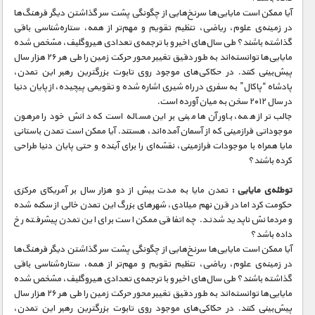
آیا ممکن است مایایی‌ها سرنخ‌هایی از چگونگی پشت سر گذاشتن دیگر فرهنگ‌ها
در زمینه‌ی علوم، ریاضی، تنظیم تقویم و مهم‌تر از همه، ستاره‌شناسی باقی
گذاشته باشند؟ طی سال‌های اخیر و با ترجمه‌ی تعدادی هیروگلیف‌، مشخص شده
مایایی‌ها توانسته‌اند به طور دقیق تغییر محور حرکت زمین را طی هر ۲۶ هزار سال
پیش‌بینی کنند. در حکاکی‌های موجود روی تابوت بزرگترین رهبر این تمدن،
پادشاه “پاکال” به سفری در راه شیری اشاره شده و تقویمی پیچیده، از پایان دنیا
در سال ۲۰۱۲ سخن به میان آورده است.
جالب‌تر از همه، باور آن‌ها مبنی بر این مساله است که دانش خود را مرهون
موجوداتی فرازمینی که از آسمان آمده‌اند، هستند. آیا ممکن است تمدن باستانی
مایا همراه با موجودات فرازمینی، نقشه‌ای را برای آینده و حتی پایان دنیا طراحی
کرده باشند؟
توطئه‌ی مایایی :
تمدن مایا به مدت بیش از دو هزار سال بر آمریکای مرکزی
حکومت کرد اما در قرن نهم میلادی، شهرهای بزرگ این تمدن خالی از سکنه شده
و مردمانش ناپدید شدند. چه اتفاقی ممکن است برای این تمدن پیشرفته رخ
داده باشد؟
آیا ممکن است مایایی‌ها سرنخ‌هایی از چگونگی پشت سر گذاشتن دیگر فرهنگ‌ها
در زمینه‌ی علوم، ریاضی، تنظیم تقویم و مهم‌تر از همه، ستاره‌شناسی باقی
گذاشته باشند؟ طی سال‌های اخیر و با ترجمه‌ی تعدادی هیروگلیف‌، مشخص شده
مایایی‌ها توانسته‌اند به طور دقیق تغییر محور حرکت زمین را طی هر ۲۶ هزار سال
پیش‌بینی کنند. در حکاکی‌های موجود روی تابوت بزرگترین رهبر این تمدن،