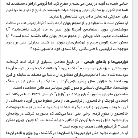
حیاتی شبیه به آنچه در زمین می‌بینیم را مطرح کرد. اما گروهی از افراد معتقدند که
ناسا هم اکنون نیز مدارکی مبنی بر وجود حیات هوشمند در خارج از دنیای ما دراختیار
دارد: مدارکی که تمایل یا اجازه‌ی افشایشان را ندارند.
آیا ممکن است ناسا مواردی را از عموم پنهان کرده باشد؟ آیا فرازمینی‌ها، در ساخت
موشک‌های مورد استفاده‌ی آمریکا برای سفر به ماه شرکت داشته‌اند؟ آیا
مشاهدات عجیب فضانوردان، از عموم مردم پنهان نگاه داشته شده است؟ آیا
ممکن است کاوش مریخ و کهکشان‌های دورتر، به کشف مدارکی مبنی بر وجود
موجودات فرازمینی یا حتی نکاتی از گذشته‌ی خود ما منتهی شود؟
فرازمینی‌ها و بلاهای طبیعی :
در تاریخ معاصر، بسیاری از افراد ادعا کرده‌اند
موجوداتی غیرزمینی موسوم به “خاکستری‌ها” را ملاقات کرده و حتی توسط آن‌ها
دزدیده شده‌اند. اما نظریه‌پردازان فضانوردان باستانی معتقدند سابقه‌ی این
رویدادها به هزاران سال پیش بازمی‌گردد و مدارک وقوعشان نیز در سنگ
نوشته‌ها، حکاکی‌های باستانی و متون کهن سرتاسر دنیا قابل مشاهده است.
شاهدین ماجرای حضور اشیای پرنده در “رازول” در سال ۱۹۴۷ ادعا می‌کنند که
اجسادی کوچک و خاکستری از فرازمینی‌ها، از محل سقوط بیرون آورده شده‌اند. از
آن به بعد، بسیاری از افراد دیگر هم ادعای دزدیده شدن توسط موجودات
خاکستری را مطرح کرده، برخی حتی ادعا می‌کنند که مجبور به شرکت در برنامه‌ای
برای تولید مثل و به دنیا آوردن کودکانی دورگه شده‌اند. آیا چنین چیزی ممکن
است؟ اگر اینطور باشد، هدف چه بوده است؟
آیا در صورت تولید مثل فرازمینی‌ها با انسان‌ها در گذشته، بیولوژی و ظاهر آن‌ها