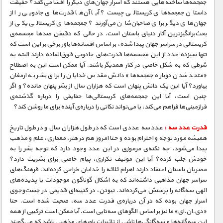
جمجمه‌ها ساخته‌هایی هستند که اسرار جهان‌های دیگر را افشا می‌کنند؟ حقیقت
داستان جمجمه‌های کریستالی چیست؟ آیا آن‌ها قدرت‌های جادویی را از
جهان‌های دیگر برای صاحبان‌شان می‌آورند؟ جمجمه‌های کریستالی یکی از
بحث‌برانگیزترین آثار دنیای باستان است. در حالی که دقیقن صدها مجسمه‌ی
کریستالی در سراسر جهان پیدا شده، بر اساس افسانه‌ها باور برخی بر این است که
تنها سیزده عدد از این مجسمه‌ها قدرت‌های جادویی فوق‌العاده دارند البته به
شرطی که به شکل خاصی در کنار همدیگر باشند. آیا ممکن است این به اصطلاح
«متحد شدن دوباره جمجمه‌ها» دانش مقدس خدایان را برای بشر به ارمغان
بیاورد؟ آیا این یک دانش پنهان است که هزاران سال از بشر پنهان مانده؟ و اگر
چنین است، آیا این جمجمه‌های کریستالی‌ها حقایقی را درباره گذشته‌ی
فرازمینی‌ها فراهم می‌کند، یا می‌تواند نکاتی را درباره‌ی آینده برای ما روشن کند؟
قدرت عدد سه :
عدد سه عددی است که در طول هزاران سال و در طول تاریخ
همیشه مورد توجه و احترام بوده و حتا امروز هم در هنر، معماری، علم و مذهب
پیدا می‌شود. چه نکته‌ی مرموزی در این عدد وجود دارد که توجه بشر را به
خودش جلب کرده؟ آیا این موتیف تکراری، پیام خاصی برای بشریت دارد؟
مصریان باستان اعتقاد دارند اهرام ثلاثه را خدایان طراحی کرده‌اند. فرهنگ‌های
سراسر جهان مذاهبی داشته‌اند که به اشکال گوناگون موجودات یا پدیده‌های
الهی سه‌گانه را پرستش می‌کرده‌اند. نیوتن، در کتیبه‌ای قدیمی در جست‌وجوی
اسرار جهان بوده که در آن درباره‌ی قدرت عدد سه، صحبت شده است. حتا
«دی.ان.ای» ما نیز بر اساس الگوهای سه‌تایی است. آیا ممکن است ترکیبی از همه
این سه‌گانه‌ها و سه‌گانگی‌ها ناشی از تاثیرات باورهای مذهبی باشد که می‌گویند