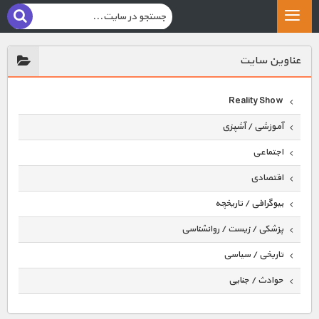
عناوين سايت
Reality Show
آموزشی / آشپزی
اجتماعی
اقتصادی
بیوگرافی / تاریخچه
پزشکی / زیست / روانشناسی
تاریخی / سیاسی
حوادث / جنایی
حیوانات