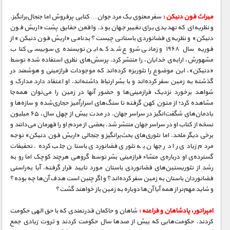
میراث فون‌ دنیکن :
سفر معنوی یک مرد جوان… کتابی پرفروش اما جنجال‌برانگیز.
و نظریه‌ای که تهدیدی برای تغییر جهان بود. واقعن حقایق پشت «اریش فون
دنیکن» و نظریه‌ی فضانوردی باستانی چیست؟ بدنامی «اریش فون دنیکن» از
فوریه سال ۱۹۶۸ و زمانی شروع شد که این نویسنده‌ی سوییسی کتاب
مشهورش، ارابه‌ی خدایان، را منتشر کرد. پرسش‌های نظری استفاده شده توسط
«دنیکن»، این موضوع را تئوریزه کرده‌اند که موجودات فرازمینی و هوشمند در
گذشته به زمین سفر کرده‌اند و با بشر ارتباط داشته‌اند. او اعتقاد دارد مدارک و
شواهد برخورد نزدیک فرازمینی‌ها و حضور آنها در زمین را می‌توان همه‌جا
مشاهده کرد؛ از متون کهن گرفته تا سنگ‌های اسرارآمیز حجاری‌شده و سازه‌ها و
یادمان‌های شگفت‌انگیز در سراسر جهان. در مدت بیش از چهل سال، ۶۵ میلیون
نسخه از کتاب او در سراسر جهان منتشر شد. بعضی از مردم او را قهرمان می‌دانند و
برخی دیگر ملحد. اما تئوری‌های بحث‌برانگیز و جنجالی «اریش فون دنیکن» توجه
مردم زیادی را در جهان به تئوری فضانوردی باستان جلب کرده. تحقیقات
گسترده‌ی او درباره‌ی منشاء فرازمینی بشر توسط گروهی هرچند کوچک اما رو به
رشد از تئوریستین‌های فضانوردی باستان مورد تایید قرار گرفته. آیا به‌راستی
فضانوردان باستان به زمین سفر کرده‌اند؟ و اگر چنین است هدف آن‌ها چه بوده؟
و شاید مهم‌تر از همه آیا آن‌ها دوباره به زمین باز خواهند گشت؟
امپراتور، پادشاهان و فراعنه :
شاهان و حاکمان قدرتمندی که با حق الهی حکومت
کردند. حکومت‌هایی که بیش از صدها سال حکومت کردند و ثروت زیادی جمع