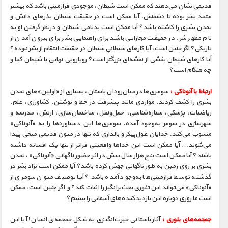
قدیمی نشان می‌دهند که ممکن است شیطان، موجودی فرازمینی باشد که بیشتر
متحد بشر بوده تا دشمنش. آیا ممکن است در حقیقت شیطان بذرهای دانش و
تمدن بشری را کاشته باشد؟ آیا ممکن است بدنامی شیطان و درنظر گرفتن او به
نام مظهر شر، در حقیقت مجازاتی باشد برای راهنمایی بشر برای بیرون آمدن از
تاریکی؟ اگر چنین است، آیا کارهای شیطانیِ شیطان در حقیقت انتقام از بشر نبوده؟
آیا کارهای شیطان بخشی از نقشه‌ای بزرگتر است؟ رویارویی نهایی با شیطان کجا و
چه هنگام است؟
ارتباط با آنوناکی :
سومری‌ها در میان‌رودان باستان، بسیاری از «اولین»های تمدن
بشری را کشف کردند. مواردی مانند پیشرفت در خط و نوشتن، کشاورزی، علم،
ریاضیات، پزشکی، ستاره‌شناسی، حمل‌و‌نقل، ساختمان‌سازی، ارتش، مدرسه و
شهرسازی در سومر به‌وجود آمده. سومری‌ها این دستاوردها را به «آنوناکی»
منسوب می‌کنند. خدایان غول‌پیکر و بالداری که تنها در متون قدیمی میخی پیدا
می‌شوند… آیا ممکن است این خداها واقعیتی فراتر از تنها یک افسانه داشته
باشند؟ آیا ممکن است پنج هزار سال پیش در اثر حضور ناگهانی «آنوناکی»، تمدن
بشری بر روی زمین به طور ناگهانی جهش کرده باشد؟ آیا ممکن است نژاد بشر در
گذشته توسط فرازمینی‌ها به‌وجود آمده باشد؟ آیا توصیف متون سومری از
«آنوناکی» می‌تواند این تئوری بحث‌برانگیز را اثبات کند؟ و اگر چنین است، ممکن
است ما روزی دوباره این بازدیدکننده‌های آسمانی را ببینیم؟
جمجمه‌های بلوری :
آثار باستانی حیرت‌انگیزی به شکل جمجمه‌ی انسان! آیا این