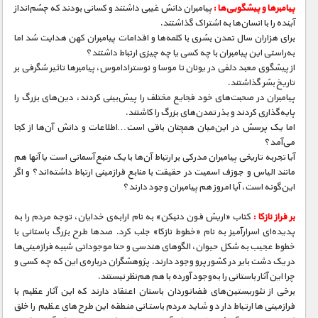
مستند های اختصاصی
پیامبرها و پیشگویی‌ها :
پیامبران دانش غیبی داشتند و کسانی بودند که چشم‌انداز
آینده‌ را با انسان‌ها به اشتراک گذاشتند.
برای هزاران سال تمدن بشری با کلمه‌ها و اقدامات پیامبران کهن هدایت شد اما
به‌راستی این پیامبران با چه کسی یا چه چیزی ارتباط داشتند؟
از پیشگوی معبد دلفی در یونان تا موسا و نوستراداموس، پیامبرها تاثیر شگرفی بر
تاریخ بشر گذاشتند.
پیامبران در صحبت‌های خود فجایع مختلف را پیش‌بینی کردند، دین‌های بزرگ را
پایه‌گذاری کردند و بذر تمدن‌های بزرگ را کاشتند.
اما یک پرسش در این‌میان همچنان باقی است…اطلاعات و دانش آن‌ها از کجا
می‌آمد؟
آیا تجربه تاریخی پیامبران مدرکی بر ارتباط آن‌ها با یک منبع آسمانی است یا آنها هم
مانند الیاس و جوزف اسمیت در حقیقت با منابع فرازمینی ارتباط داشته‌اند؟ و اگر
این‌گونه است، آیا امروز هم پیامبران وجود دارند؟
بر فراز نازکا :
کتاب «اریش فون دنیکن» به نام ارابه‌ی خدایان، توجه مردم را به
پدیده‌ای اسرارآمیز به نام «خطوط نازکا» جلب کرد. صدها طرح بزرگ باستانی با
خطوط عجیب به شکل حیوان، الگوهای هندسی و حتا موجوداتی شبیه فرازمینی‌ها
در یک دشت بایر در کشور پرو وجود دارند. پژوهشگران درباره‌ی این که چه کسی و
چرا این آثار باستانی را به‌وجود آورده با هم هم‌نظر نیستند.
برخی از تئوریستین‌های فضانوردان باستان اعتقاد دارند که این آثار عظیم با
فرازمینی‌ها ارتباط دارد و شاید مردم باستانی منطقه این طرح‌های عظیم را خلق