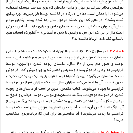
کرده‌اند برای بزرگداشت خدایی که آن‌ها را ملاقات کرده. در حالی که آن‌جا یکی از
بزرگترین ذخایر نیترات در جهان را دارد- ماده‌ای که برای سوخت موشک استفاده
می‌شود- آیا ممکن است معادن «نازکا» در گذشته توسط فرازمینی‌ها بهره‌برداری
شده باشد؟ در حالی که این منطقه دوهزار سال رها شده بوده، بقایای مردم
محلی آن دوران به شکل عجیبی جمجمه‌های خاص و درازی دارند. آیا این مدرکی
است دال بر این که این مردم واقعن با «مردم آسمانی» – آنطور که افسانه‌های
باستانی گفته‌اند- ارتباط داشته‌اند؟
قسمت ۴ :
در سال ۱۹۷۵، «تراویس والتون» ادعا کرد که یک سفینه‌ی فضایی
متعلق به موجودات فرازمینی او را ربوده. تعدادی از مردم هم شاهد این صحنه
بودند و هنوز هم پس از ۴۰ سال، داستان ربوده شدن «والتون» توسط
فرازمینی‌ها، زمان فراموش‌شده و تله‌پاتی ذهنی که برای او پیش آمد، فراموش
نشده. محققان می‌گویند ربودن آدم‌ها توسط فرازمینی‌ها یک پدیده‌ی جدید و
مدرن نیست. آن‌ها ادعا می‌کنند هزاران سال است که هزاران نفر از مردم توسط
فرازمینی‌ها ربوده می‌شوند. کتاب مقدس عبری پر است از داستان‌های ربوده
شدن افراد توسط موجودات بیگانه. داستان‌های یونس، موسا، حزقیال و خنوخ به
بهترین شکل نشان‌دهنده‌ی داستان ربوده شدن توسط موجودات بیگانه و پس از
آن بازگردانده شدن آن‌هاست. آیا واقعن انسان‌ها هزاران سال است که توسط
فرازمینی‌ها ربوده می‌شوند؟ آیا فرازمینی‌ها برای این کار برنامه‌ریزی مشخصی
دارند؟
راز مونولیت‌ ها :
سازه‌های سنگی عظیم که بلندی آنها سر به فلک می‌زنند…