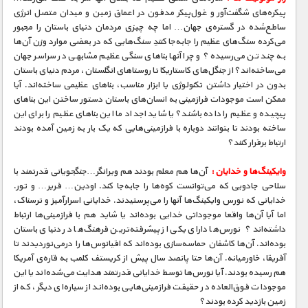
پیکره‌های شگفت‌آور و غول‌پیکر مدفون در اعماق زمین و میدان متصل انرژی
ساطع‌شده در گستره‌ی جهان… اما چه چیزی مردمان دنیای باستان را مجبور
می‌کرده سنگ‌های عظیم را جا‌به‌جا کنندِ سنگ‌هایی که در بعضی موارد وزن آن‌ها
به چند تن می‌رسیده؟ و چرا آنها بناهای سنگی عظیم مشابهی در سراسر جهان
می‌ساخته‌اند؟ از جنگل‌های کاستاریکا تا روستاهای انگلستان، مردم دنیای باستان
بدون در اختیار داشتن تکنولوژی یا ابزار مناسب، بناهای عظیمی ساخته‌اند. آیا
ممکن است موجودات فرازمینی به انسان‌های باستان دستور ساختن این بناهای
پیچیده و عظیم را داده باشند؟ یا شاید اجداد ما این بناهای عظیم را برای این
ساخته بودند تا بتوانند دوباره با فرازمینی‌هایی که یک بار به زمین آمده بودند
ارتباط برقرار کنند؟
وایکینگ‌ها و خدایان :
آن‌ها هم معلم بودند هم ویرانگر…جنگجویانی قدرتمند با
سلاحی جادویی که می‌توانست کوه‌ها را جابه‌جا کند. اودین… فریر… و تور.
خدایانی که نورس وایکینگ‌ها آنها را می‌پرستیدند. خدایانی اسرارآمیز و ترسناک،
اما آیا آن‌ها واقعا موجوداتی خدایی بوده‌اند یا شاید هم با فرازمینی‌ها ارتباط
داشته‌اند؟ نورس‌ها دارای یکی از پیشرفته‌ترین فرهنگ‌ها در دنیای باستان
بوده‌اند. آن‌ها کاشفان حماسه‌سازی بوده‌اند که اقیانوس‌ها را درمی‌نوردیدند تا
آفریقا، خاورمیانه. آن‌ها حتا پانصد سال پیش از کریستف کلمب به قاره‌ی آمریکا
هم رسیده بودند. آیا نورس‌ها توسط خدایانی قدرتمند هدایت می‌شده‌اند یا این
موجودات فوق‌العاده در حقیقت فرازمینی‌هایی بوده‌اند از سیاره‌ای دیگر، که از
زمین بازدید کرده بودند؟