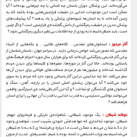
می‌آورده‌اند. این پزشکان دوران باستان چه کسانی یا چه چیزهایی بوده‌اند؟ آیا
ممکن است این موجودات خدایی در حقیقت فرازمینی‌هایی بوده باشند که به
زمین آمده‌اند تا به انسان‌ها شیوه‌های پزشکی را یاد بدهند؟ آیا پیشرفت‌های
پزشکی مدرن در حقیقت رمزگشایی از دانش گم‌شده‌ی فرازمینی است؟ و اگر چنین
است، باید منتظر باشیم تا به زودی از چه اطلاعات بی‌نظیر دیگری رمزگشایی شود؟
آثار مرموز :
استخوان‌های مقدس… کلاه‌های طلایی… و تکه‌هایی از اشیاء
مقدسی که تصور می‌شد خواص درمانی دارند. در سراسر جهان، باستان‌شناسان از
برخی آثار قدیمی رمزگشایی کرده‌اند که برای هزاران سال مورد احترام فرهنگ‌های
باستانی بوده‌اند. حالا این آثار در موزه‌ها، مقبره‌ها و کلیساها برای دیدن مردم
گذاشته شده‌اند و میلیون‌ها نفر از مردم مسافت‌های طولانی برای دیدن آن‌ها
سفر می‌کنند. اما چه جذابیتی در این آثار باستانی وجود دارد که مردم را به سوی
خود می‌کشد؟ آیا می‌توان ریشه‌ی اصلی انسان را در پارچه، آهن، سنگ و
استخوان‌های گذشتگان او شناخت؟ و آیا این آثار باقی‌مانده‌ی اسرارآمیز، واقعن
می‌توانند توانایی دسترسی به قدرت خدایی یا قدرت آن جهانی را برای انسان
فراهم کنند؟
توطئه شیطان :
یک موجود شیطانی، شاهزاده‌ی تاریکی و فرمانروای جهنم.
شیطان، موجود شاخداری که تنها هدفش نابودی بشریت است. شواهدی وجود
دارد که نشان می‌دهد ممکن است ما درباره‌ی فرشته‌ای که به نام شیطان
می‌شناسیم تصورات اشتباهی داشته بوده باشیم. تفسیرهای جدید از متون