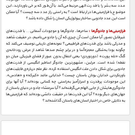
عدد سه بشر را با قدرت الهی مرتبط می‌کند یا آن‌طور که برخی باور‌دارند، این
موضوع با فرازمینی‌ها در ارتباط است؟ به راستی راز عدد سه چیست؟ آیا ممکن
است این عدد جادویی ساختار بیولوژیکی انسان را شکل داده باشد؟
فرازمینی‌ها و جادوگرها :
ساحرها، جادوگرها و موجودات آسمانی… با قدرت‌های
غیرقابل تصور. آیا ممکن است آن چیزی که آن را جادو می‌نامیم، در حقیقت شاهد
و مدرکی باشد برای قدرت‌های فراطبیعی؟ نمونه‌های تاریخی توصیف می‌کنند که
چگونه بودا به‌شکلی معجزه‌آسا و در برابر چشم صدها شاهد از عرض رودخانه‌ی
گنگ «تله پورت» (دورنوردی؛ یعنی انتقال بدون عبور از فضای فیزیکی میان دو
نقطه) شده است. مرلین، مشهورترین جادوگر اساطیر انگلیسی از قدرت‌های
جادویی برای شکل دادن ملت انگلیس استفاده کرده. نظر علم درباره‌ی قابلیت‌های
باورنکردنی خدایان یونان باستان چیست؟ خدایانی مانند «کیرکه» و «هادس».
این موجودات پرقدرت و اسرارآمیز به‌راستی چه کسانی بوده‌اند؟ آیا آنها برای
جادوگری‌هایشان از جایی الهام می‌گرفته‌اند؟ آیا سرمنشاء جادو در دنیای باستان از
جهان‌های دیگر بوده؟ آیا این قدرت‌ها در حقیقت دانشی بوده‌اند که فرازمینی‌ها
به دلایلی خاص در اختیار انسان‌های باستان گذاشته‌اند؟