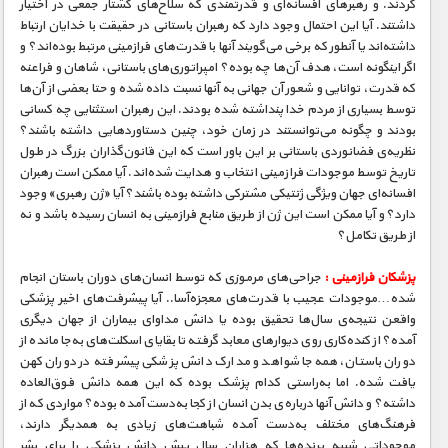
کردند. و رهبرهای افسانه‌ای و قدرتمندی که سلاح‌های کشتار جمعی در اختیار
داشتند. آیا این احتمال وجود دارد که رهبران باستانی در حقیقت با خدایان ارتباط
داشته‌اند یا آنطور که برخی می‌گویند آنها با قدرت‌های فرازمینی مرتبط بوده‌اند؟ و
اگر اینگونه است، هدف آن‌ها چه بوده؟ امپراتوری‌های باستانی، شاهان و فراعنه
که قدرت‌، توانایی و شعور آن جهانی به آنها نسبت داده شده و حتا بعضی از آن‌ها
توسط بسیاری از مردم خدا پنداشته شده بودند. این رهبران استثنایی چه کسانی
بودند و چگونه می‌توانستند در زمان خود، چنین دستاوردهایی داشته باشند؟
نظریه‌ی فضانوردی باستانی بر این باور است که این قانون‌گذاران بزرگ در طول
تاریخ توسط موجودات فرازمینی انتخاب و هدایت شده‌اند. آیا ممکن است رهبران
افسانه‌ای جهان ویژگی ژنتیکی مشترکی داشته بوده باشند؟ آیا «ژن رهبری» وجود
دارد؟ و آیا ممکن است این ژن از طریق منابع فرازمینی به انسان رسیده باشد و نه
از طریق تکامل؟
پزشکان فرازمینی :
جراحی‌های مرموزی که توسط انسان‌های دوران باستان انجام
شده…موجودات عجیب با قدرت‌های معجزه‌آسا.. آیا پیشرفت‌های اخیر پزشکی
واقعن نتیجه‌ی سال‌ها تحقیق بوده یا دانش مداوای بیماران از جهان دیگری
آمده؟ از کنده‌کاری روی دیوارهای معابد گرفته تا بقایای اسکلت‌های به‌جا مانده از
دوران باستان، همه‌جا شواهد و مدارک دانش پزشکی پیشرفته در دوران کهن
یافت شده. اما به‌راستی کدام پزشک بوده که این همه دانش فوق‌العاده
داشته؟ و دانش آنها درباره‌ی بدن انسان از کجا به‌دست آمده بوده؟ مواردی که از
فرهنگ‌های مختلف به‌دست آمده شباهت‌های زیادی به همدیگر دارند،
موجوداتی شبیه پرنده‌ها که هزاران سال پیش دانش پزشکی را برای بشر