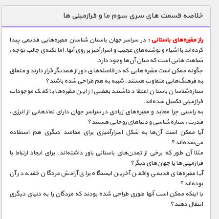
دنیای خوراکی ها
خلاصه قسمت های سری سوم ما و فرازمینی ها
زمین شناسی / محیط زیست
راز مقبره‌های باستانی :
در سراسر جهان باستان شناسان مقبره‌هایی قدیمی پیدا
سازه/ معماری/ مهندسی
کرده‌اند با اشیاء و نوشته‌های عجیب و اسرارآمیز بر روی آنها. اما نکته‌ی جالب توجه،
شباهت‌ هایی است که میان آن‌ها وجود دارد.
سرگرمی
چگونه ممکن است مقبره‌هایی که در فاصله‌های دور از همدیگر قرار دارند و متعلق
شناخت کودکان
به فرهنگ‌هایی متفاوت هستند، شبیه به هم طراحی شده باشند؟
ستاره‌شناسان باستان اعتقاد داشتند بعضی از این مقبره‌ها با کمک موجودات
طبیعت
فرازمینی تکمیل شده‌اند.
به راستی چرا معابد و مقبره‌های زیادی در سراسر جهان دارای نمادهایی از انرژی،
علم و فناوری
قدرت، ستاره‌شناسی و دنیاهای روحانی هستند؟
فرهنگ / هنر
آیا ممکن است آن‌ها به شکل اسرارآمیزی برای مقاصد دیگری هم استفاده
می‌شده‌اند؟
کیهان / نجوم
مثلا آن طور که برخی از تمدن‌های باستانی باور داشته‌اند، برای ایجاد ارتباط با
فرازمینی‌ها یا جهان‌های دیگر؟
گردشگری
آیا مقبره‌های قدیمی واقعن آخرین ایستگاه برای آرامش مردگان خفته در آن
بود‌ه‌اند؟
ماورایی
یا اینکه ممکن است آنها طوری طراحی شده بودند که مردگان را به دنیای دیگری
مسابقات / ورزشی
انتقال دهند؟