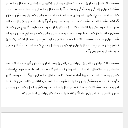
قسمت 9 (کارول و جان) : بعد از 3 سال دوستی، (کارول) و (جان) به دنبال خانه ای
مشترک برای زندگی همیشگی هستند. آنها به دنبال خانه ای در محله محبوب خود
کنار دریاچه، خارج از شهر (نشویل) هستند.تعداد خانه هایی که برای فروش در بازار
گذاشته شده اند، به شدت محدود هستند، و در آخر آنها باید از بین یکی از دو خانه
مورد نظر خود یکی را انتخاب کنند. (جاناتان) از تخریب دیوارها شروع می کند تا
فضای خانه را باز کند، و با توجه به صرفه جویی هایی که در مخارج همین مرحله
شد، برای ساخت سقف طاق نما بودجه کافی دارد. سپس، بعد از اینکه (کارول)
تمام پول های پس انداز را برای نو کردن وسایل خرج کرده است، مشکل برقی
پرهزینه ای پیش می آید.
قسمت 10 (برایان و انجی) : (برایان)، (انجی) و فرزندان نوجوان آنها، بعد از 9 مرتبه
جابجایی در 15 سال، اخیرا در (نشویل) مستقر شده اند، اما باز هم موقع اسباب
کشی رسیده است. (درو) آماده است تا به دنبال خانه ای بزرگ در حومه شهر
بگردد، تا خانه همیشگی این خانواده شود. در ادامه، (جاناتان) تلاش می کند تا با
این بودجه، مشکلات پر هزینه ای مثل استخر و دودکش را حل کند. در همین
حین، (انجی) طراحی ای غافلگیر کننده را در دفتر کار (برایان) اجرا می کند.