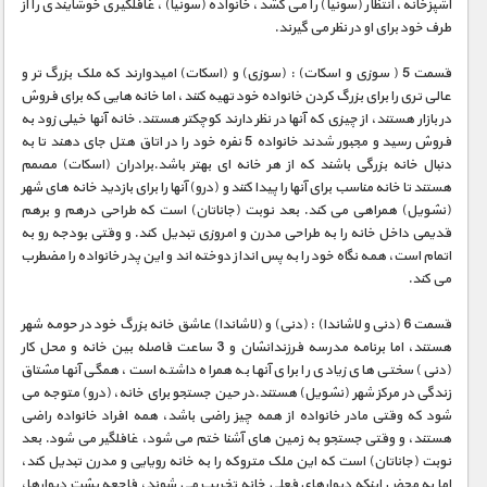
آشپزخانه، انتظار (سونیا) را می کشد، خانواده (سونیا)، غافلگیری خوشایندی را از
طرف خود برای او در نظر می گیرند.
قسمت 5 ( سوزی و اسکات) : (سوزی) و (اسکات) امیدوارند که ملک بزرگ تر و
عالی تری را برای بزرگ کردن خانواده خود تهیه کنند، اما خانه هایی که برای فروش
در بازار هستند، از چیزی که آنها در نظر دارند کوچکتر هستند. خانه آنها خیلی زود به
فروش رسید و مجبور شدند خانواده 5 نفره خود را در اتاق هتل جای دهند تا به
دنبال خانه بزرگی باشند که از هر خانه ای بهتر باشد.برادران (اسکات) مصمم
هستند تا خانه مناسب برای آنها را پیدا کنند و (درو) آنها را برای بازدید خانه های شهر
(نشویل) همراهی می کند. بعد نوبت (جاناتان) است که طراحی درهم و برهم
قدیمی داخل خانه را به طراحی مدرن و امروزی تبدیل کند. و وقتی بودجه رو به
اتمام است، همه نگاه خود را به پس انداز دوخته اند و این پدر خانواده را مضطرب
می کند.
قسمت 6 (دنی و لاشاندا) : (دنی) و (لاشاندا) عاشق خانه بزرگ خود در حومه شهر
هستند، اما برنامه مدرسه فرزندانشان و 3 ساعت فاصله بین خانه و محل کار
(دنی) سختی های زیادی را برای آنها به همراه داشته است، همگی آنها مشتاق
زندگی در مرکز شهر (نشویل) هستند.در حین جستجو برای خانه، (درو) متوجه می
شود که وقتی مادر خانواده از همه چیز راضی باشد، همه افراد خانواده راضی
هستند، و وقتی جستجو به زمین های آشنا ختم می شود، غافلگیر می شود. بعد
نوبت (جاناتان) است که این ملک متروکه را به خانه رویایی و مدرن تبدیل کند،
اما به محض اینکه دیوارهای فعلی خانه تخریب می شوند، فاجعه پشت دیوارها،