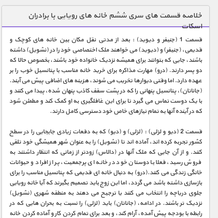
دنیای خوراکی ها
خلاصه قسمت های سری ششم خانه های رویایی با برادران
اسکات
زمین شناسی / محیط زیست
قسمت 1 (جنیفر و دیوید) : بعد از مدتی نقل مکان بین خانه های کوچک و
سازه/ معماری/ مهندسی
قدیمی، (جنیفر) و (دیوید) می خواهند ملک اختصاصی خود را در (نشویل) داشته
باشند، جایی که بتوانند برای همیشه نزدیک خانواده خود باشند، بخصوص حالا که
سرگرمی
دو پسر دارند. (درو) مهارت مذاکره برای خرید خانه مناسب با پتانسیل خوب را بر
شناخت کودکان
عهده دارد. اما وقتی دیوارها تخریب می شوند، هزینه های اضافی پیش می آیند.
(جاناتان)، پتانسیل پنهانی را که در پشت سقف کاذب پنهان شده، پیدا می کنند و
طبیعت
با یک دوست تماس می گیرد تا برای این غافلگیری به او کمک کند و مطمئن شود
که در آینده آنها به تمام نیازهای خاص خود دسترسی کامل دارند.
علم و فناوری
فرهنگ / هنر
قسمت 2 (دیو و لزلی) : (لزلی) و (دیو) که به دفعات زیادی جابجایی را در سطح
کشور تجربه کرده اند، آماده اند تا (نشویل) را به عنوان شهر همیشگی خود تلقی
کیهان / نجوم
کنند. و از آن جایی که ملک آنها در (دالاس) زودتر از زمانی که انتظار داشتند به
فروش رسید، فعلا با دوستان خود در خانه ای پرجمعیت، پر از افراد و حیوانات
گردشگری
خانگی زندگی می کنند.(درو) به دنبال خانه ای قدیمی که پتانسیل مناسب را برای
بازسازی داشته باشد می گردد، اما این زوج باید تصمیم بگیرند که آیا خانه رویایی
ماورایی
جلوی دریاچه را انتخاب می کنند یا ترجیح می دهند به منطقه شهری (نشویل)
مسابقات / ورزشی
نزدیک تر باشند. در ادامه، (جاناتان) باید (لزلی) را نسبت به بحران هایی که در
رابطه با بودجه پیش آمده، آرام کند، و بعد برای تمام کردن کار و آماده کردن خانه