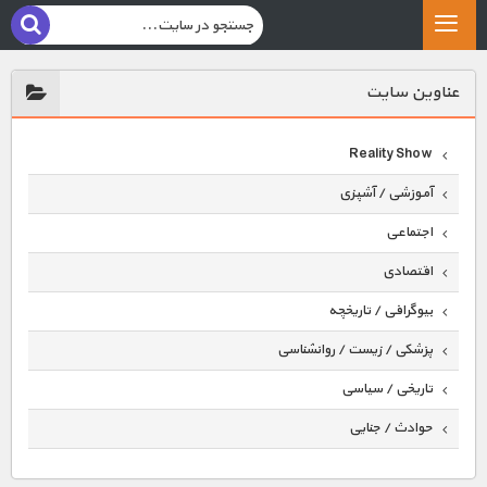
عناوين سايت
Reality Show
آموزشی / آشپزی
اجتماعی
اقتصادی
بیوگرافی / تاریخچه
پزشکی / زیست / روانشناسی
تاریخی / سیاسی
حوادث / جنایی
حیوانات