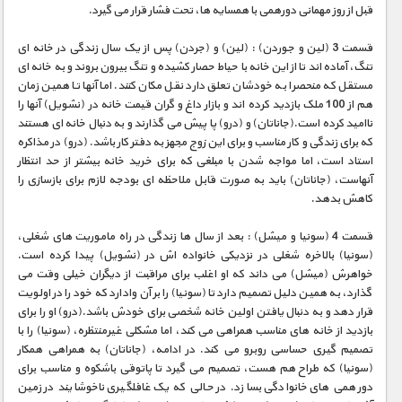
مستند های اختصاصی
قبل از روز مهمانی دورهمی با همسایه ها، تحت فشار قرار می گیرد.
قسمت 3 (لین و جوردن) : (لین) و (جردن) پس از یک سال زندگی در خانه ای
تنگ، آماده اند تا از این خانه با حیاط حصار کشیده و تنگ بیرون بروند و به خانه ای
مستقل که منحصرا به خودشان تعلق دارد نقل مکان کنند. اما آنها تا همین زمان
هم از 100 ملک بازدید کرده اند و بازار داغ و گران قیمت خانه در (نشویل) آنها را
ناامید کرده است.(جاناتان) و (درو) پا پیش می گذارند و به دنبال خانه ای هستند
که برای زندگی و کار مناسب و برای این زوج مجهز به دفتر کار باشد. (درو) در مذاکره
استاد است، اما مواجه شدن با مبلغی که برای خرید خانه بیشتر از حد انتظار
آنهاست، (جاناتان) باید به صورت قابل ملاحظه ای بودجه لازم برای بازسازی را
کاهش بدهد.
قسمت 4 (سونیا و میشل) : بعد از سال ها زندگی در راه ماموریت های شغلی،
(سونیا) بالاخره شغلی در نزدیکی خانواده اش در (نشویل) پیدا کرده است.
خواهرش (میشل) می داند که او اغلب برای مراقبت از دیگران خیلی وقت می
گذارد، به همین دلیل تصمیم دارد تا (سونیا) را بر آن وادارد که خود را در اولویت
قرار دهد و به دنبال یافتن اولین خانه شخصی برای خودش باشد.(درو) او را برای
بازدید از خانه های مناسب همراهی می کند، اما مشکلی غیرمنتظره، (سونیا) را با
تصمیم گیری حساسی روبرو می کند. در ادامه، (جاناتان) به همراهی همکار
(سونیا) که طراح هم هست، تصمیم می گیرد تا پاتوقی باشکوه و مناسب برای
دورهمی های خانوادگی بسازد. در حالی که یک غافلگیری ناخوشایند در زمین