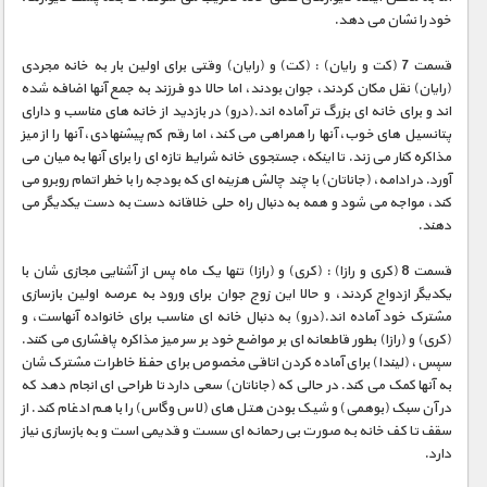
خود را نشان می دهد.
قسمت 7 (کت و رایان) : (کت) و (رایان) وقتی برای اولین بار به خانه مجردی
(رایان) نقل مکان کردند، جوان بودند، اما حالا دو فرزند به جمع آنها اضافه شده
اند و برای خانه ای بزرگ تر آماده اند.(درو) در بازدید از خانه های مناسب و دارای
پتانسیل های خوب، آنها را همراهی می کند، اما رقم کم پیشنهادی، آنها را از میز
مذاکره کنار می زند. تا اینکه، جستجوی خانه شرایط تازه ای را برای آنها به میان می
آورد. در ادامه، (جاناتان) با چند چالش هزینه ای که بودجه را با خطر اتمام روبرو می
کند، مواجه می شود و همه به دنبال راه حلی خلاقانه دست به دست یکدیگر می
دهند.
قسمت 8 (کری و رازا) : (کری) و (رازا) تنها یک ماه پس از آشنایی مجازی شان با
یکدیگر ازدواج کردند، و حالا این زوج جوان برای ورود به عرصه اولین بازسازی
مشترک خود آماده اند.(درو) به دنبال خانه ای مناسب برای خانواده آنهاست، و
(کری) و (رازا) بطور قاطعانه ای بر مواضع خود بر سر میز مذاکره پافشاری می کنند.
سپس، (لیندا) برای آماده کردن اتاقی مخصوص برای حفظ خاطرات مشترک شان
به آنها کمک می کند. در حالی که (جاناتان) سعی دارد تا طراحی ای انجام دهد که
در آن سبک (بوهمی) و شیک بودن هتل های (لاس وگاس) را با هم ادغام کند. از
سقف تا کف خانه به صورت بی رحمانه ای سست و قدیمی است و به بازسازی نیاز
دارد.