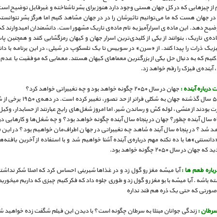
از چیزهایی که در کل جهان هستی وجود دارد هنوز برای بشر ناشناخته و غیرقابل توضیح است
ر جهان هست که ما می‌توانیم تاثیرشان را در در جهان مشاهد کنیم اما هرگز بشر نتوانسته 
توضیح دهد. این ماده ی اسرارآمیز به نام ماده‌ی تاریک مشهور است. دانشمندان امیدوارند ک
ه‌ی تاریک، بتوانند از یکی از کلیدی‌ترین اسرار جهان و کیهان رمزگشایی کنند و همچنین پ
یک ذرات را پیدا کنند. از «سرن» در سوییس تا یک تلسکوپ در شیلی، در این برنامه با دا
‌کنیم که به دنبال حل یکی از بزرگترین معماهای کیهان هستند. معمایی که موفقیت یا عدم
 آینده‌ی فیزک را رقم خواهد زد.
درباره‌ آینده :
جهان در سال ۲۰۵۰ چگونه خواهد بود و چه تغییراتی خواهد کرد؟
در طول ۵۰ سال گذشته جهان به شکلی فراتر از حد تصور
رت بودند از منشی، لوله کش و رساندن شیر. اما امروز شغل‌های رایج عبارتند از حسابدار، وکیل
جاه سال آینده چطور؟ جهان در پنجاه سال آینده چگونه خواهد بود؟ و چه شغل‌ها و کارهایی در
هد شد؟ در پنجاه سال آینده شاهد چه تغییراتی در جهان اطراف‌مان خواهیم بود؟ در این 
«دانستنی»ها با ده نکته مهم درباره‌ی آینده آشنا خواهیم شد و با استفاده از آخرین یافته‌
هان در سال ۲۰۵۰ چگونه خواهد بود.
باره طعم ها :
آیا میشه مغز رو گول زد و در غذاها شیرینی احساس کرد که اصلا شکر نداشت
ه باشه . آیا میشه با بو مغز رو گول زد و طوری جلوه داد که فکر کنیم چیزی که داریم میخور
ورتی که حتی یک ذره هم قند نداره
سرطان :
زندگی جوانان مبتلا به سرطان چگونه است؟ با دیدن این فیلم شگفت زده خواهید ش