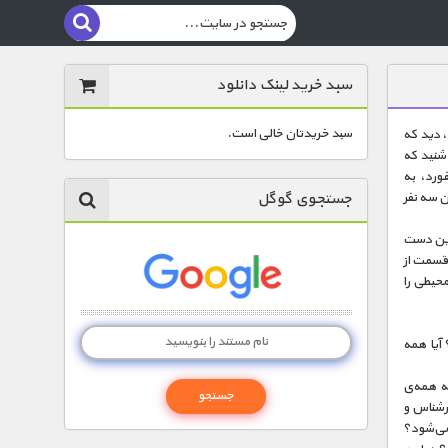
سبد خرید لینک دانلود
سبد خریدتان خالی است.
، دید که
 شنید که
ورد، به
جستجوی گوگل
 سه نفر
رین دست
 قسمت از
محیطی را
آیا همه
ته همه‌ی
سرشناس و
می‌شود؟