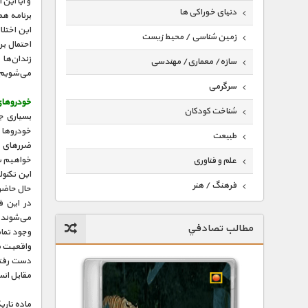
و آیا این
دنیای خوراکی ها
برنامه هم
این اختلا
زمین شناسی / محیط زیست
احتمال ب
زندان‌ها
سازه/ معماری/ مهندسی
می‌شویم
سرگرمی
خودروهای 
شناخت کودکان
بسیاری ج
خودروها 
طبیعت
ضررهای مت
خواهیم شد
علم و فناوری
این تکنول
فرهنگ / هنر
حال حاضر
در این ق
کیهان / نجوم
می‌شوند، 
مطالب تصادفي
وجود تمام
گردشگری
واقعیت م
ماورایی
دست رفتن
مقابل انس
مسابقات / ورزشی
ماده‌ تار