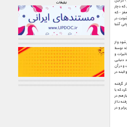
؟ در این
تبليغات
 که دچار
مغز – که
شونت در
نی آشنا
شود و از
که توسط
ثیرات و
د دنیایی
 و در آن
البته در
ر گرفته
رد که با
از هم در
ه تا از
بر و در