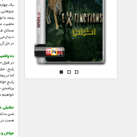
مستند های اختصاصی
یک چهارم 
چیزهایی د
ببیند یا 
ماهیت ماد
مسائل فیز
دیدار می
در حل آن،
ده واقعیت 
رایج، عبا
اما در پن
رایج خوا
برنامه‌ی 
خواهیم دید که ج
حقایقی در
ضرر نداشت
هست در ص
جوانان و 