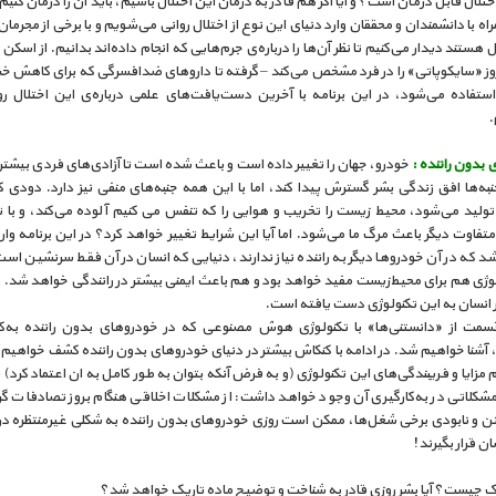
 اختلال قابل درمان است؟ و آیا اگر هم قادر به درمان این اختلال باشیم، باید آن را درمان کنیم
راه با دانشمندان و محققان وارد دنیای این نوع از اختلال روانی می‌شویم و با برخی از مجرمان
ل هستند دیدار می‌کنیم تا نظر آن‌ها را درباره‌ی جرم‌هایی که انجام داده‌اند بدانیم. از اسکن 
روز «سایکوپاتی» را در فرد مشخص می‌کند – گرفته تا داروهای ضدافسرگی که برای کاهش خ
 استفاده می‌شود، در این برنامه با آخرین دست‌یافت‌های علمی درباره‌ی این اختلال روا
.
بدون راننده :
خودرو، جهان را تغییر داده است و باعث شده است تا آزادی‌های فردی بیشتر 
نبه‌ها افق زندگی بشر گسترش پیدا کند، اما با این همه جنبه‌های منفی نیز دارد. دودی 
تولید می‌شود، محیط زیست را تخریب و هوایی را که تنفس می کنیم آلوده می‌کند، و با تا
فاوت دیگر باعث مرگ ما می‌شود. اما آیا این شرایط تغییر خواهد کرد؟ در این برنامه وار
 که در آن خودروها دیگر به راننده نیاز ندارند، دنیایی که انسان در آن فقط سرنشین است
وژی هم برای محیط‌زیست مفید خواهد بود و هم باعث ایمنی بیشتر در رانندگی خواهد شد. و 
 انسان به این تکنولوژی دست یافته است.
سمت از «دانستنی‌ها» با تکنولوژی هوش مصنوعی که در خودروهای بدون راننده به‌کا
آشنا خواهیم شد. در ادامه با کنکاش بیشتر در دنیای خودروهای بدون راننده کشف خواهیم ک
 مزایا و فریبندگی‌های این تکنولوژی (و به فرض آنکه بتوان به طور کامل به ان اعتماد کرد) ب
شکلاتی در به‌کارگیری آن وجود خواهد داشت: از مشکلات اخلاقی هنگام بروز تصادفات گرفت
 و نابودی برخی شغل‌ها، ممکن است روزی خودروهای بدون راننده به شکلی غیرمنتظره دربرا
ان قرار بگیرند!
یک چیست؟ آیا بشر روزی قادر به شناخت و توضیح ماده‌ تاریک خواهد شد؟