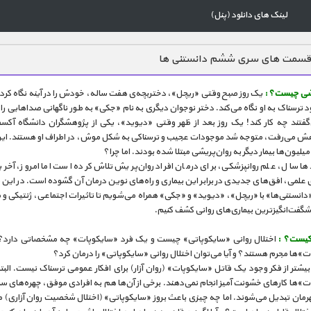
لینک های دانلود (پنل)
قسمت های سری ششم دانستنی ها
یشی چیست؟ :
یک روز صبح وقتی «ریچل»، دختربچه‌ی هفت ساله، خودش را در آینه نگاه کرد
ترسناک به او نگاه می‌کند. دختر نوجوان دیگری به نام «جکی» به طور ناگهانی صداهایی را
‌گفتند چه کار کند! یک روز بعد از ظهر وقتی «دیوید»، یکی از پژوهشگران دانشگاه آکسف
هش می‌رفت، متوجه شد موجودات عجیب و ترسناکی به شکل موش، در اطراف او هستند. این
میلیون‌ها بیمار دیگر به روان‌پریشی مبتلا شده بودند. اما چرا؟
ا سال، علم روانپزشکی، برای درمان افراد روان‌پریش تلاش کرده است اما امروز، آخ
 علمی، افق‌های جدیدی در برابر این بیماری و راه‌های نوین درمان آن گشوده است. در این
«دانستنی‌ها» با «ریچل»، «دیوید» و «جکی» همراه می‌شویم تا تاثیرات اجتماعی، ژنتیکی و 
 شگفت‌انگیزترین بیماری‌های روانی کشف کنیم.
ر کیست؟ :
اختلال روانی «سایکوپاتی» چیست و یک فرد «سایکوپات» چه مشخصاتی دارد؟ 
»ها مجرم هستند؟ و آیا می‌توان اختلال روانی «سایکوپاتی» را درمان کرد؟
یشتر از فکر وجود یک قاتل «سایکوپات» (روان آزار) برای افکار عمومی ترسناک نیست. الب
»‌ها کارهای خشونت آمیز انجام نمی‌دهند. برخی از آن‌ها هم به افرادی موفق، چهره‌های 
هرمان تبدیل می‌شوند. اما چه چیزی باعث بروز «سایکوپاتی» (اختلال شخصیت روان آزاری) 