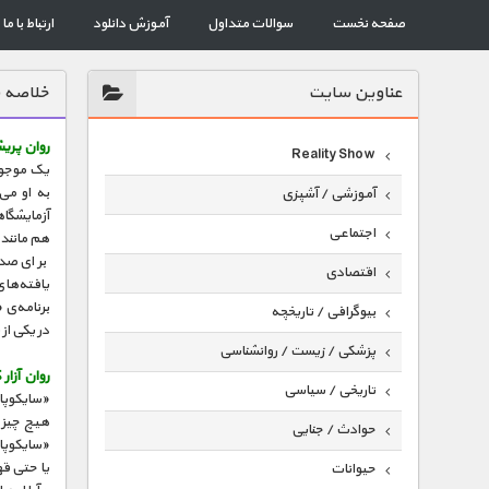
صفحه نخست
سوالات متداول
آموزش دانلود
ارتباط با ما
عناوين سايت
خلاصه 
روان‌ پر
Reality Show
یک موجود 
به او می
آموزشی / آشپزی
آزمایشگا
اجتماعی
هم مانند 
برای صده
اقتصادی
یافته‌های
برنامه‌ی 
بیوگرافی / تاریخچه
در یکی از
پزشکی / زیست / روانشناسی
روان‌ آزا
تاریخی / سیاسی
«سایکوپات
هیچ چیز ب
حوادث / جنایی
«سایکوپات
یا حتی ق
حیوانات