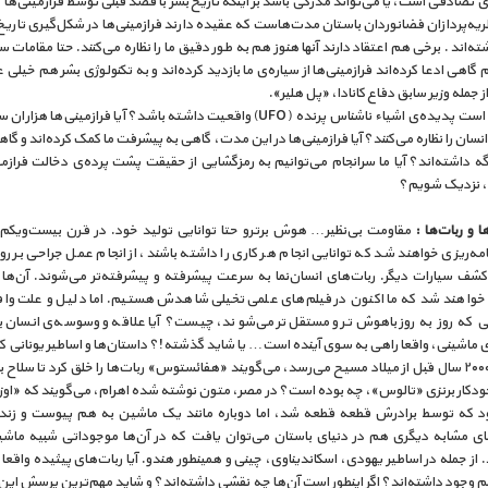
 تصادفی است، یا می‌تواند مدرکی باشد بر اینکه تاریخ بشر با قصد قبلی توسط فرازمینی‌ها
یه‌پردازان فضانوردان باستان مدت‌هاست که عقیده دارند فرازمینی‌ها در شکل‌گیری تاریخ
ه‌اند . برخی هم اعتقاد دارند آنها هنوز هم به طور دقیق ما را نظاره می‌کنند. حتا مقامات س
گاهی ادعا کرده‌اند فرازمینی‌ها از سیاره‌ی ما بازدید کرده‌اند و به تکنولوژی بشر هم خیلی ع
از جمله وزیر سابق دفاع کانادا، «پل هلیر».
آیا ممکن است پدیده‌ی اشیاء ناشناس پرنده (UFO) واقعیت داشته باشد؟ آیا فرازمینی‌ها
سان را نظاره می‌کنند؟ آیا فرازمینی‌ها در این مدت، گاهی به پیشرفت ما کمک کرده‌اند و گا
ه داشته‌اند؟ آیا ما سرانجام می‌توانیم به رمزگشایی از حقیقت پشت پرده‌ی دخالت فرازمی
ن، نزدیک شویم؟
ها و ربات‌ها :
مقاومت بی‌نظیر… هوش برترو حتا توانایی تولید خود. در قرن بیست‌و‌یکم، 
مه‌ریزی خواهند شد که توانایی انجام هر کاری را داشته باشند، از انجام عمل جراحی بر ر
 کشف سیارات دیگر. ربات‌های انسان‌نما به سرعت پیشرفته و پیشرفته‌تر می‌شوند. آن‌ها
خواهند شد که ما اکنون در فیلم‌های علمی تخیلی شاهدش هستیم. اما دلیل و علت وا
ی که روز به روز باهوش‌تر و مستقل‌تر می‌شوند، چیست؟ آیا علاقه و وسوسه‌ی انسان ب
ی ماشینی، واقعا راهی به سوی آینده است… یا شاید گذشته!؟ داستان‌ها و اساطیر یونانی 
آن‌ها به ۲۰۰۰ سال قبل از میلاد مسیح می‌رسد، می‌گویند «هفائستوس» ربات‌ها را خلق کرد تا سلاح ب
خودکار برنزی «تالوس»، چه بوده است؟ در مصر، متون نوشته شده اهرام، می‌گویند که «او
د که توسط برادرش قطعه قطعه شد، اما دوباره مانند یک ماشین به هم پیوست و زند
ای مشابه دیگری هم در دنیای باستان می‌توان یافت که در آ‌ن‌ها موجوداتی شبیه ماش
. از جمله در اساطیر یهودی، اسکاندیناوی، چینی و همینطور هندو. آیا ربات‌های پیثیده واقعا 
 وجود داشته‌اند؟ اگر اینطور است آن‌ها چه نقشی داشته‌اند؟ و شاید مهم‌ترین پرسش ای