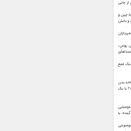
 از جایی
تا چین و
 و دانش
‌پردازان
ان روس،
ا صداهای
یک منبع
‌اند بدن
ه؟ یا یک
 مومیایی
ینده، با
 موضوعی