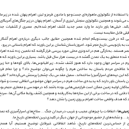
با استفاده از تکنولوژی ماهواره‌ای جست‌و‌جو با مادون قرمز و لیزر، اهرام پنهان شده در زیر ما
ی‌شوند و همچنین تکنولوژی سنجش لیزری از آسمان، اهرام پنهان در زیر جنگل‌های آمریکای 
‌کند. خیلی‌ها باور دارند ما وارد عصر جدید کشف اهرام شده‌ایم. عصری از کشفیات جدی
بلی قابل مقایسه نیست.
ی که در قرن بیست‌و‌یکم انجام شده همچنین حقایق جالب دیگری درباره‌ی اهرام آشکار 
به بازنویسی تاریخ منجر شود. امروز باستان‌شناسان بر این باورند که اهرام باستانی در پرو، 
مصر هستند. به‌تازگی هم در اندونزی محلی مورد بررسی قرار گرفته که تخمین زده شده اهرا
 شده متعلق به یک تمدن گمشده در بیست هزار سال قبل باشد. بسیاری بر این باورند که ه
م در سراسر جهان وجود دارد که هنوز کشف نشده، زیر اقیانوس‌ها، بالای کوه‌ها و حتا زیر
اما علاقه‌ی مردم باستان به ساختن هرم را چگونه می‌توان توضیح داد؟ و چرا تمام فر
که این تپه‌های اسرارآمیز را ساخته‌اند، سمبل مقدس یک چشم را پرستش می‌کرده‌اند؟ نظریه
ن باستان باور دارند که پدیده‌ی ساخت هرم در سراسر جهان موضوعی اتفاقی نیست و شوا
کنان اولیه زمین ممکن است فرازمینی‌هایی بوده باشند که در مهندسی و معماری متبحر بوده‌
ا دقتی که در ساخت برخی از این سازه‌ها به‌کار رفته و همچنین کشف روابط مکانی آن‌ها، سرنخ
 که هدف واقعی ساخت اهرام بر روی زمین را نشان دهد؟
مینی‌ها :
اتفاقات یا چیزهای عجیب و غریب در میدان جنگ… سلاح‌های اسرارآمیزی که تمدن‌
د… و نشانه‌های از حضور موجوداتی از جهان دیگر در کلیدی‌ترین لحظه‌های تاریخ ما.
ی از حساس‌ترین لحظه‌های تاریخ، شاهد اتفاقاتی غیرقابل توضیح هستیم. آیا همه‌ی