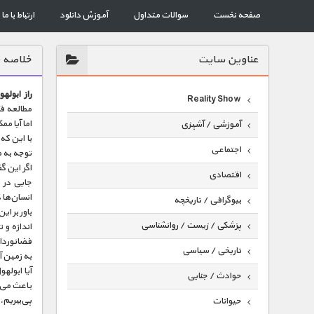
صفحه نخست
سوالات متداول
آموزش دانلود
ارتباط با ما
عناوين سايت
خلاصه 
راز ابوله
Reality Show
مطالعه قر
اما آیا م
آموزشی / آشپزی
اجتماعی
توجه به 
اگر این گ
اقتصادی
جایی در 
انسان‌ها
بیوگرافی / تاریخچه
باور بر ا
پزشکی / زیست / روانشناسی
اندازه و
فضانوردا
تاریخی / سیاسی
به زمین 
آیا ابوله
حوادث / جنایی
باعث می‌ش
پی‌ببریم.
حیوانات