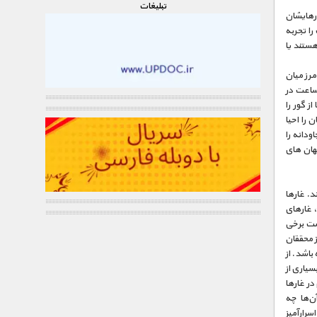
تبليغات
ورهایشان
را تجربه
 هستند یا
مرز میان
 ساعت در
ز گور را
را احیا
ودانه را
هان های
د. غارها
، غارهای
ست برخی
 محققان
باشد. از
سیاری از
در غارها
ن‌ها چه
سرارآمیز