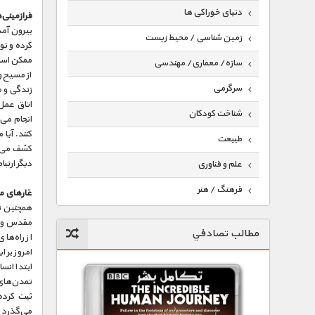
دنیای خوراکی ها
فرازمینی‌ه
بیرون آمد
زمین شناسی / محیط زیست
کرده‌ و تو
ممکن است
سازه/ معماری/ مهندسی
از مسیح و
سرگرمی
زندگی و م
اتاق عمل،
شناخت کودکان
انجام می
کنند. آیا
طبیعت
کشف می‌ک
دیگر ارتب
علم و فناوری
فرهنگ / هنر
غارهای م
همچنین نق
کیهان / نجوم
مقدس وجو
مطالب تصادفي
از راه‌ه
گردشگری
امروز بر 
ماورایی
ابتدا انس
تمدن‌های 
مسابقات / ورزشی
ثبت کرده
می‌گذرد ه