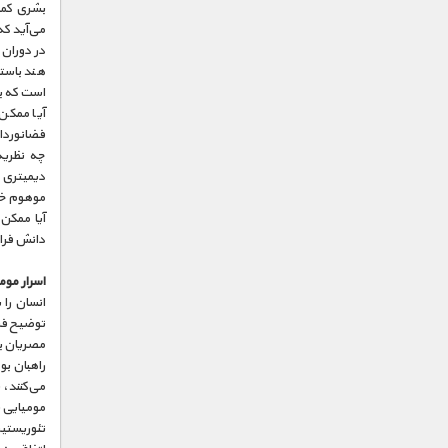
بشری کمک 
می‌آید که
در دوران 
هند باست
است که به
آیا ممکن 
فضانوردان
چه نظریه
دیمیتری م
موهوم خی
آیا ممکن
دانش فرا
اسرار موم
انسان را 
توضیح فر
مصریان با
راهبان بو
می‌کنند، 
مومیایی 
تئوریستی