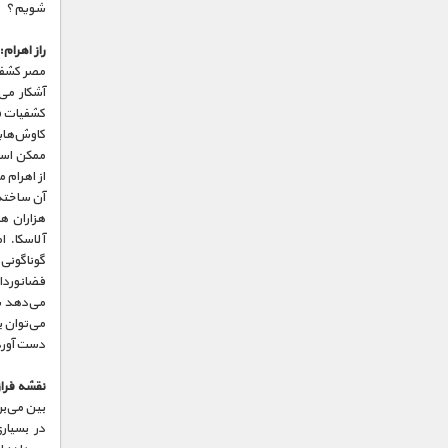
شویم؟
راز اهرام:
مصر کشف م
آشکار می
کشفیات ق
کاوش‌های
ممکن است 
از اهرام 
آن ساخته
هزاران هر
آلاسکا. 
گوناگونی 
فضانوردا
می‌دهد سا
می‌توان ب
دست آورد
نقشه فراز
بین می‌بر
در بسیار