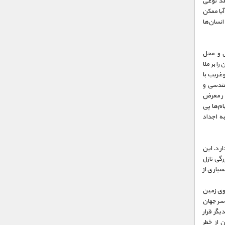
اهد نوعی
آیا ممکن
انسان‌ها
ی و محل
ا بر ملا
‌غریب با
هندسی و
 در معرض
ام‌ها پی
به اجداد
رد. این
رگی نازل
سیاری از
وی زمین
سر جهان
یگر قرار
ن از خطر