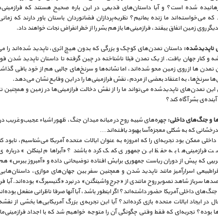
هانیده شده است؟ و آیا داستان‌های قدیمی در این باره صحیح هستند که فرازمینی‌ه
 که می‌خواسته‌اند ما زنده بمانیم؟ نظریه‌پردازان فضانوردان باستان باور دارند که زما
یگر روی زمین اتفاق بیفتد، فرازمینی‌ها باز هم بشر را از خطر انقراض نجات خواهند داد.
 ناپدیدشده:
داستان‌ تمدن‌های کوچک و بزرگی که بدون هیچ اثری، ناپدید شده‌اند را می
ه و کنار جهان یافت. از یک تمدن قبلا ناشناخته در چین گرفته تا داستان ناپدید شدن ق
 تمدن ها از روی زمین محو شده‌اند، اما نشانه‌ها و سرنخ‌های جالبی هم از خود باقی گذاشت
ن‌ها سرنخ‌ها، به اعتقاد بعضی از مردم، نقش فرازمینی‌ها را در این وقایع نشان می‌دهد.
 این تمدن‌های ناپدیدشده می‌تواند ما را از نقش دخالت فرازمینی‌ها در زمین و همچنین تاث
ینده‌ی بشر آگاه کند؟
ها و جنگ‌های داخلی:
چهره‌های شبیه روح در میانه میدان جنگ، ظهور اشیاء عجیب‌وغریب در
رخشانی که به شکلی معجزه‌آسا بهبود یافته‌اند…
اخلی ممکن بود تجربه‌ای را که امروزه به عنوان ایالات متحده آمریکا می‌شناسیم، نابود کند،
 فرازمینی‌ها به حفظ این جمهوری کمک کرده باشند؟ «آبراهام لینکلن» درباره‌ی 
یبی که پیش از دوران ریاست جمهوری برایش افتاده توضیحاتی داده و «آمبروز بیرس» هم د
فراطبیعی اسرارآمیز مانند ناپدید شدن و همچنین سفر بین جهان‌های موازی، داستان‌هایی
ها سرباز شاهد تصویر روح مانندی از «جرج واشینگتن» در نبرد «گتیسبرگ» بوده‌اند. آیا فرا
جنگ‌های داخلی آمریکا حضور داشته‌اند؟ اگر اینطور باشد، آیا آنها صرفا ناظرانی منفعل بوده‌اند 
 در ایجاد ایالات متحده بازی کرده‌اند؟ آیا این تجربه‌ی بزرگ آمریکایی‌ها بخشی از نقشه‌
ها بوده؟ تجربه‌ای که فقط وقتی چگونگی آن را متوجه خواهیم شد که با اجداد فرازمینی‌ما