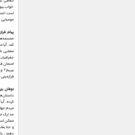
اتفاقی نی
خواب بیول
است اغتقا
مومیایی کر
پیام فراز
مجسمه‌های
کند. آیا 
معنایی ن
جغرافیایی
امتحان قر
ببریم؟ و 
فرازمینی
توفان بز
داستان‌ها
کرده. آیا
مردم جهان
مدارک جد
ممکن است
و حتا بقا
دهند، پاز