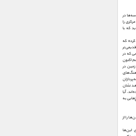
سه‌ها در
مرکزی را
د که با
کرده که
قدیمی‌تر
می که در
م اکنون
 زمین در
هنگ‌های
‌پردازان
هد نشان
اند. آیا
‌هایی به
ها را از
 این‌ها