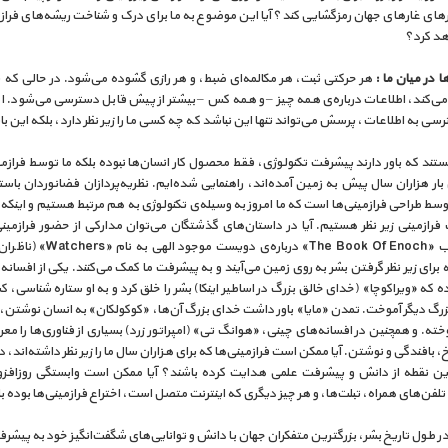
های غارهای جهان رمزگشایی کند؟ آیا این موضوع به ما برای درک و شناخت ریشه‌های فراز
د کرد؟
ها در میان ما :
هر حرکتی ثبت، هر مکالمه‌ای ضبط، و هر رازی گشوده می‌شود. در حالی که 
ی‌کند، اطلاعات درباره‌ی همه چیز – و همه کس – بیشتر از پیش قابل دسترسی می‌شود. اما
ی به اطلاعات، پرسش می‌تواند تنها این نباشد که چه کسی ما را زیر نظر دارد، بلکه این با
تند که باور دارند پیشرفت تکنولوژی، فقط محصول کار انسان‌ها نبوده بلکه ما توسط فرازم
بار هزاران سال پیش به زمین آمده‌اند، راهنمایی شده‌ایم. نظریه‌پردازان فضانوردان باست
وسط طراحی فرازمینی‌ها است که ما امروز به وسیله‌ی تکنولوژی به هم مرتبط هستیم و اینکه
رازمینی زیر نظر هستیم. آیا در داستان‌های گذشتگان می‌توان مدارکی از حضور فرازمینی
کرد؟ کتاب «The Book Of Enoch» درباره‌ی دویست
 برای زیر نظر گرفتن بشر به روی زمین می‌آیند و به پیشرفت ما کمک می‌کنند. یکی از افسانه‌ه
ه که «ویراکوچا» (خدای خالق بزرگ در اساطیر اینکا) بشر را خلق کرد و به او ستاره شناسی، ک
رگ دیگر آموخت. تمدن «مایا» باور داشت خدای بزرگ آن‌ها، «کوکولکان» به انسان نوشتن،
وخته. و همچنین در افسانه‌های چینی، «هوانگ تی» (امپراتور زرد) بسیاری از فناوری‌ها را مع
خ، بافندگی و نوشتن. آیا ممکن است فرازمینی‌ها که برای هزاران سال ما را زیر نظر داشته‌اند، 
 این نقطه از دانش و پیشرفت علمی هدایت کرده باشند؟ آیا ممکن است وابستگی روزافزو
 تلفن‌های همراه، تبلت‌ها، و هر چیز دیگری که اینترنت متصل است، اختراع فرازمینی‌ها بوده 
ر طول تاریخ بشر، بزرگترین متفکران جهان با دانش و توانایی‌های شگفت‌انگیز خود به پیش