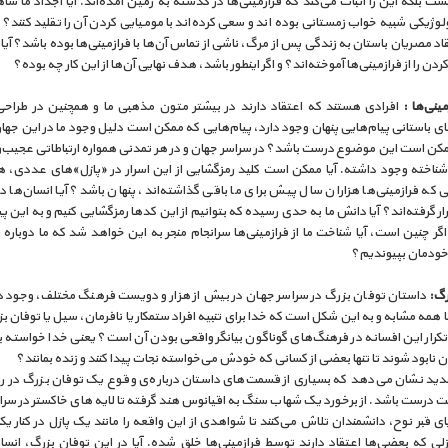
ست بلکه این را اثبات می‌کند که فرازمینی‌ها در گذشته به زمین آمده‌اند. آیا اجداد ما ش
وژیکی شبیه خواب زمستانی بوده اند و سعی کرده‌اند با مومیایی کردن آن را تقلید کنند؟ 
د مصریان باستان به زندگی پس از مرگ، ناشی از تماس آن‌ها با فرازمینی‌ها بوده باشد؟ آیا 
دن را از فرازمینی‌ها آموخته‌اند؟ و اگر اینطور باشد، هدف نهایی آن‌ها از این کار چه بوده؟
مینی‌ها :
افرادی هستند که اعتقاد دارند در بیشتر متون مذهبی ما و همچنین در طراح
 باستانی پیام‌هایی پنهان وجود دارد، پیام‌هایی که ممکن است دلیل وجود ما در این جهان ر
ممکن است این موضوع درست باشد؟ در سراسر جهان و در هر تمدنی همواره ارتباطاتی عجیب‌و
اشناخته وجود داشته. آیا ممکن است کلید رمزگشایی از این اسرار در «پازل»های عددی، 
 که فرازمینی‌ها هزاران سال پیش برای ما باقی گذاشته‌اند، پنهان باشد؟ آیا انسان‌ها
ار گرفته‌اند؟ آیا دانش ما به حدی رسیده که بتوانیم از این کدها رمزگشایی کنیم و به این پی
اگر چنین است، آیا شناخت ما از فرازمینی‌ها سرانجام منجر به این خواهد شد که ما دوباره 
 خودمان بپیوندیم؟
رگ:
داستان توفان بزرگ در سراسر جهان در بیش از هزار و دویست فرهنگ مختلف، وجود دا
 همه مشابه و به این شکل است که خدا برای تنبیه افراد ستمکار یا نافرمان، سیل یا توفان بز
 تکرار این افسانه در فرهنگ‌های گوناگون بیانگر واقعی بودن آن است؟ یعنی خدا خواسته ب
 نابود شوند تا تنها بعضی از کسانی که خودش می‌خواسته نجات پیدا کنند و زنده بمانند؟
ید نشان می‌دهد که بسیاری از قسمت‌های داستان درباره‌ی وقوع یک توفان بزرگ در ر
 درست باشد. از برخورد یک شهاب سنگ به اقیانوس هند گرفته تا لایه های خاکستر در سرا
یای قبر نوح، دانشمندان تلاش می‌کنند تا شواهدی از این واقعه را مانند یک پازل در کنار یکد
لی که بعضی‌ها اعتقاد دارند توسط فرازمینی‌ها خلق شده. آیا در این توفان بزرگ، انسا