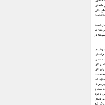
 دستکاری
 ما نقش
طح بالای
لاقه‌مند
 هزاران سال است
هی هم ما
نی‌ها در
ربات‌ها
وی انسان
 به حدی
قعی خلق
رای خلق
که قدمت
سازد. اما
زیریس»،
ه شد. و
ین وجود
در دنیای
ن باش که