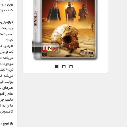
مستند های اختصاصی
روی دیوار
کمک خواه
فرازمینی‌
پیشرفت م
عصر دسترس
کجا؟
افرادی هس
که اولین 
می‌کنند ت
موجودات ف
می‌کند که
روایت کرد
هنرهای بز
علم را آم
مانند: چر
ما را به
کامپیوتر،
راز نبوغ :
د