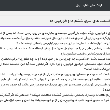
لینک های دانلود (پنل)
قسمت های سری ششم ما و فرازمینی ها
ول :
ابولهول بزرگ جیزه، بزرگترین مجسمه‌ی یکپارچه‌ی در روی زمین است که بیش از ه
ار گرفته و درباره‌ی آن تحقیق شده اما با این حال هنوز هم مانند یک راز بزرگ کشف نشده باق
مکن است راز منشاء ما انسان‌ها در این مجسمه‌ی یکپارچه‌ی باستانی نهفته باشد؟
با این که باستان‌شناسی علمی می‌گوید ابولهول ۲۵۰۰ سال پیش از میلاد ساخته شده، اما برخی
مدارک زمین‌شناسی، قدمت بیشتری دارد.
فته درست باشد، چه کسی یا چه چیزی این بنا را خلق کرده؟ و به چه منظوری؟ برخی محققان 
فلات جیزه مجسمه‌ی دوقلوی ابولهول وجود دارد. اگر اینطور باشد آیا این مجسمه عمدا ا
 دور نگه داشته شده؟
ین است که صورت مجسمه ابولهول چهره‌ی «خفره» یکی از فرعون‌های مصر باستان است. اما با
 تناسبات عظیم این مجسمه نشان می‌دهد که سر آن تغییراتی کرده. آیا ممکن است آن طور ک
ن باستان می‌گوید این مجسمه در اصل چهره‌ی یک موجود فرازمینی باشد که حدود ده هزار 
آمده؟
ول از اطلاعات و مدارک باستانی یک تمدن گمشده محافظت می‌کند؟ اطلاعاتی که اگر آشکار شود
ود ما مجبور شویم کتاب‌های تاریخ‌مان را از نو بنویسیم بلکه به اصل و نسب فرازمینی خو