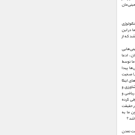
مینی‌مان
تکنولوژی
 در این
شد که از
ینی‌هایی
ان، ادعا
 ما توسط
‌ها پیدا
 موجود الهی به نام «Watchers» (ناظران) صحبت
ای اینکا
شاورزی و
 ریاضی و
رفی کرده
در حقیقت
ن ما به
باشد؟
رفت تمدن