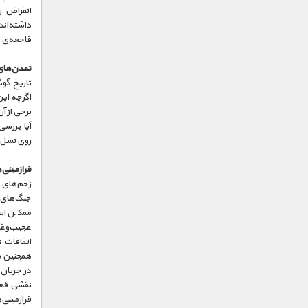
انقراض ر
داشته‌اند
فاجعه‌ی د
تمدن‌های
تاریخ گوش
اگرچه این
برخی از آ
آیا بررسی
روی نسل آ
فرازمینی‌
زخم‌های د
جنگ‌های د
ممکن است
عجیب‌وغر
اتفاقات 
همچنین صد
در جریان 
نقشی فعال
فرازمینی‌