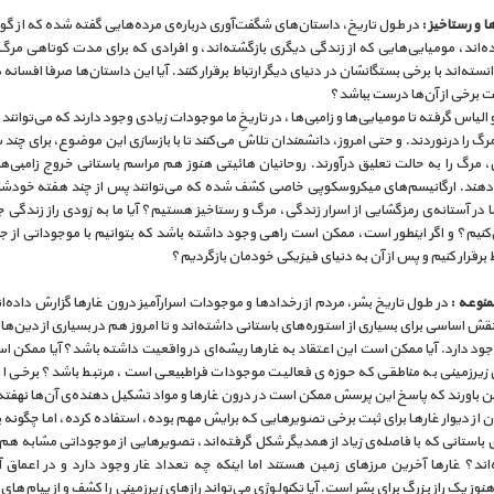
ا و رستاخیز :
در طول تاریخ، داستان‌های شگفت‌آوری درباره‌ی مرده‌هایی گفته شده که از گ
ه‌اند، مومیایی‌هایی که از زندگی دیگری بازگشته‌اند، و افرادی که برای مدت کوتاهی مرگ 
انسته‌اند با برخی بستگانشان در دنیای دیگر ارتباط برقرار کنند. آیا این داستان‌ها صرفا افسانه
 برخی از آن‌ها درست بباشد؟
 الیاس گرفته تا مومیایی‌ها و زامبی‌ها، در تاریخِ ما موجودات زیادی وجود دارند که می‌توانند 
رگ را درنوردند. و حتی امروز، دانشمندان تلاش می‌کنند تا با بازسازی این موضوع، برای چند
 مرگ را به حالت تعلیق درآورند. روحانیان هائیتی هنوز هم مراسم باستانی خروج زامبی‌ها ا
‌دهند. ارگانیسم‌های میکروسکوپی خاصی کشف شده که می‌توانند پس از چند هفته خودشان 
 ما در آستانه‌ی رمزگشایی از اسرار زندگی، مرگ و رستاخیز هستیم؟ آیا ما به زودی راز زندگی جا
نیم؟ و اگر اینطور است، ممکن است راهی وجود داشته باشد که بتوانیم با موجوداتی از ج
اط برقرار کنیم و پس از آن به دنیای فیزیکی خودمان بازگردیم؟
منوعه :
در طول تاریخ بشر، مردم از رخدادها و موجودات اسرارآمیز درون غارها گزارش داده‌ان
ش اساسی برای بسیاری از استوره‌های باستانی داشته‌اند و تا امروز هم در بسیاری از دین‌ها
د دارد. آیا ممکن است این اعتقاد به غارها ریشه‌ای در واقعیت داشته باشد؟ آیا ممکن ا
ای زیرزمینی به مناطقی که حوزه‌ی فعالیت موجودات فراطبیعی است، مرتبط باشد؟ برخی از
این باورند که پاسخ این پرسش ممکن است در درون غارها و مواد تشکیل دهنده‌ی آن‌ها نهفته 
ان از دیوار غارها برای ثبت برخی تصویرهایی که برایش مهم بوده، استفاده کرده، اما چگونه ب
باستانی که با فاصله‌ی زیاد از همدیگر شکل گرفته‌اند، تصویرهایی از موجوداتی مشابه هم 
‌اند؟ غارها آخرین مرزهای زمین هستند اما اینکه چه تعداد غار وجود دارد و در اعماق آ
نوز یک راز بزرگ برای بشر است. آیا تکنولوژی می‌تواند رازهای زیرزمینی را کشف و از پیام‌های ا