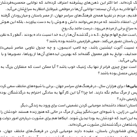
کرده‌اند. اما اکثر این ذهن‌های پیشرفته اعتراف کرده‌اند که توانایی منحصر‌به‌فردشان
 آنها قادر به درک آن نیستند؛ توانایی آن‌ها در موقعی غیرقابل انتظار به سراغ‌شان می‌آید.
قدیم، مردم در تقریبا همه‌ی فرهنگ‌های سراسر جهان، از مصر باستان و میان‌رودان گرفته 
ان، اعتقاد داشتند که مردم نمی‌توانند دانش و هوش را به دست بیاورند، بلکه این هوش
 سراغ برخی از مردم می‌رود، درست مانند یک روح.
است منابع الهام نوابغ، که در گذشته آن‌ها را به خدا نسبت داده بودند، آنطور که نظریه
 باستان تصور می‌کنند، منبعی فرازمینی داشته بوده باشند؟
 نسبیت آلبرت اینشتین باشد، چه لامپ ادیسون، و چه جدول تناوبی عناصر شیمی‌د
ندلیف، نوابغ به طور معمول گفته‌اند که بهترین ایده‌های آن‌ها از رویاها، تصویرها و ی
الی می‌آید.
 است نبوغ چیزی فراتر از تنها یک ژنتیک خوب باشد؟ آیا ممکن است که متفکران بزرگ به 
زمینی متصل بوده باشند؟
یایی‌ها :
برای هزاران سال، در فرهنگ‌های سراسر جهان، برخی با شیوه‌های مختلف سعی کرده
پس از مرگ سالم نگه دارند. اما چرا؟ آیا این کار آنها به سادگی احترام به درگذشتگان بود
ازمینی دارد؟
ستان اعتقاد داشته‌اند مومیایی کردن تضمینی است برای ورود به زندگی دیگر.
دایی در ژاپن، با شیوه‌ای حیرت‌انگیز پیش از مرگ در حالی که هنوز زنده هستند خودشان را
به این امید که خودشان به بودا تبدیل شوند. اینکاها هم برای مشورت درباره‌ی امور دولت و آ
پادشاهان درگذشته‌شان مشورت می‌کرده‌اند.
ن‌های فضانوردان باستان، عقیده دارند مومیایی کردن در فرهنگ‌های مختلف جهان،