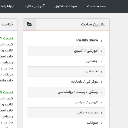
صفحه نخست
سوالات متداول
آموزش دانلود
ارتباط با ما
عناوين سايت
خلاصه 
قسمت 1 :
Reality Show
کنید: خان
اثاثیه زی
آموزشی / آشپزی
خانه است 
اجتماعی
وسواس تمی
جذاب و س
اقتصادی
می‌کنند ت
خانه‌هایش
بیوگرافی / تاریخچه
پزشکی / زیست / روانشناسی
قسمت 2 :
کنید: خان
تاریخی / سیاسی
اثاثیه زی
خانه است 
حوادث / جنایی
وسواس تمی
جذاب و س
حیوانات