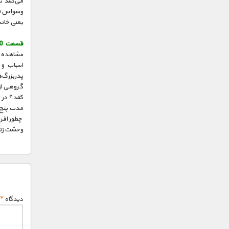
می‌کنند ت
وسواس تمی
یعنی خانه
قسمت 10 :
مشاهده کن
اسباب و 
پدربزرگ‌ه
گروهی از 
کنند؟ در 
مدت پنج رو
چطور افرا
وحشت زند
دیدگاه
*