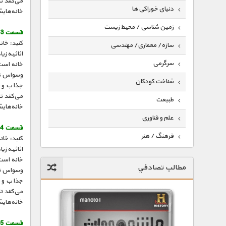
می‌کنند ت
دنیای خوراکی ها
خانه‌هایش
زمین شناسی / محیط زیست
قسمت 3 :
کنید: خان
سازه/ معماری/ مهندسی
اثاثیه زی
سرگرمی
خانه است 
وسواس تمی
شناخت کودکان
جذاب و س
می‌کنند ت
طبیعت
خانه‌هایش
علم و فناوری
قسمت 4 :
فرهنگ / هنر
کنید: خان
اثاثیه زی
کیهان / نجوم
خانه است 
مطالب تصادفي
وسواس تمی
گردشگری
جذاب و س
ماورایی
می‌کنند ت
خانه‌هایش
مسابقات / ورزشی
قسمت 5 :