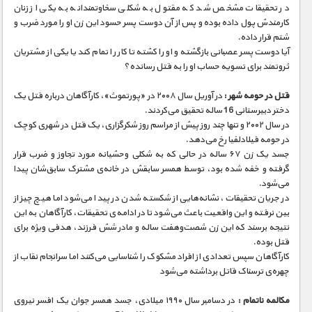
مستند های اختصاصی
در تحقیقات مشخص شد که مقتول به شکلی سخاوتمندانه به یکی از زنان
کارمندش پول داده بوده و پس از آن دوست پسر حسود این زن او را مورد ضرب و
شتم قرار داده.
آیا دوست پسر عصبانی بازگشته و او را کشته تا کار را تمام کند یا یکی از مشتریان
ثروتمند برای تسویه حساب او را به قتل رسانده؟
قتل در حومه شهر :
در آوریل سال ۲۰۰۸ در «پورتموث»، کارآگاهان درباره قتل یک
دختر دبیرستانی 16 ساله تحقیق می‌کردند.
در سال ۲۰۰۲ و تنها چند روز پیش از مراسم روز شکرگزاری، یک قتل در شهری کوچک
در حومه فیلادلفیا رخ می‌دهد.
جسد یک زن ۶۷ ساله در حالی که به شکلی وحشیانه مورد تجاوز و ضرب قرار
گرفته و خفه شده بود، توسط همسر سابقش در خانه‌ی مشترک سابق‌شان پیدا
می‌شود.
در جریان تحقیقات، نشانه‌هایی از شکسته شدن در پیدا می‌شود اما هیچ چیز از
بین نرفته و این واقعیت باعث می‌شود تا در ادامه‌ی تحقیقات، کارآگاهان به این
نتیجه برسند که این زن شصت‌و‌هفت ساله‌ و مادر شش فرزند، هدفی ویژه برای
قتل بوده.
کارآگاهان سپس تعدادی از افراد مشکوک را شناسایی می‌کنند اما سرانجام نقاب از
چهره‌ی ترسناک قاتل برداشته می‌شود
مکالمه ناتمام :
در دسامبر سال ۱۹۹۰ میلادی، جسد همسر جوان یک افسر نیروی