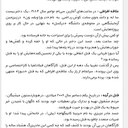
علاقه افراطی :
در ساعت‌های آغازین سی‌ام نوامبر سال ۱۹۸۴، یک دختر بیست
ساله‌ و دانشجوی سخت‌کوش ریاضی به نام «دبورا ویلسون» در زیرزمین
آزمایشگاهی در محوطه‌ی دانشگاه «درکسل» به تنهایی در حال کار بر روی
پروژه‌هایش است.
او کمی پیش از آن دوست پسرش را برای استراحت به خانه فرستاده بود.
چند ساعت بعد، جسد این دختر در حالی که او را خفه کرده و کفش‌ها و
جوراب‌هایش را هم برده بودند در راه پله‌ها پیدا شد.
آیا دبورا قربانی یک قتل اتفاقی بوده یا یکی از تحسین‌کننده‌هایش او را به قتل
رسانده بود؟
پس از گذشت تقریبا یک دهه از این قتل، کارآگاهان فیلادلفیا با کاراختصاصی بر
روی این پرونده، سرانجام از راز یک علاقه‌ی افراطی که به قتل «دبورا» منتهی
شده بود، پرده برمی‌دارند.
قتل در آینه :
در تاریخ یکم دسامبر سال ۲۰۰۶ میلادی، در هوباردستون میشیگان،
مردم مشغول تهیه و تدارک برای تعطیلات خود بودند که ناگهان با شنیدن خبر
مربوط به یک قثل در بهت و حیرت فرورفتند.
جسد مادر عزیزی به نام «برنیتا کانینگهام» (بیلی)، در خانه‌اش پیدا شد؛ او با
ضربات متعدد چاقو به قتل رسیده بود.
کارآگاهان در پی آن بودند تا کشف کنند که چه کسی این مادربزرگ هشتاد ساله را