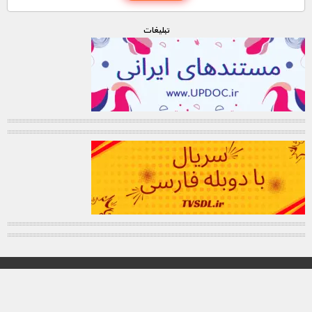
تبليغات
© تمامی حقوق این وب سایت برای "MNDL" محفوظ میباشد.
کانال تلگرام