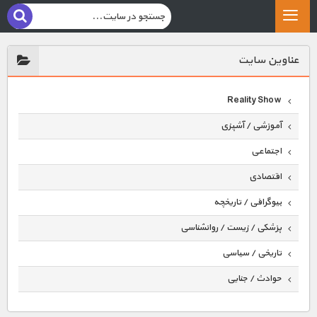
عناوين سايت
Reality Show
آموزشی / آشپزی
اجتماعی
اقتصادی
بیوگرافی / تاریخچه
پزشکی / زیست / روانشناسی
تاریخی / سیاسی
حوادث / جنایی
حیوانات