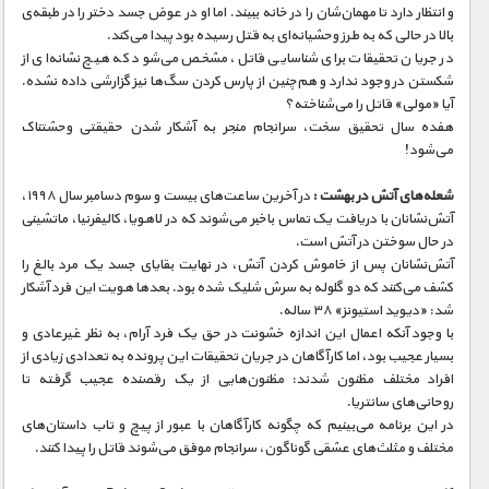
و انتظار دارد تا مهمان‌شان را در خانه ببیند. اما او در عوض جسد دختر را در طبقه‌ی
بالا در حالی که به طرز وحشیانه‌ای به قتل رسیده بود پیدا می‌کند.
در جریان تحقیقات برای شناسایی قاتل، مشخص می‌شود که هیچ نشانه‌ای از
شکستن در وجود ندارد و هم‌چنین از پارس کردن سگ‌ها نیز گزارشی داده نشده.
آیا «مولی» قاتل را می‌شناخته؟
هفده سال تحقیق سخت، سرانجام منجر به آشکار شدن حقیقتی وحشتناک
می‌شود!
شعله‌های آتش در بهشت :
در آخرین ساعت‌های بیست و سوم دسامبر سال ۱۹۹۸،
آتش‌نشانان با دریافت یک تماس باخبر می‌شوند که در لاهویا، کالیفرنیا، ماتشینی
در حال سوختن در آتش است.
آتش‌نشانان پس از خاموش کردن آتش، در نهایت بقایای جسد یک مرد بالغ را
کشف می‌کنند که دو گلوله به سرش شلیک شده بود. بعدها هویت این فرد آشکار
شد: «دیوید استیونز» ۳۸ ساله.
با وجود آنکه اعمال این اندازه خشونت در حق یک فرد آرام، به نظر غیرعادی و
بسیار عجیب بود، اما کارآگاهان در جریان تحقیقات این پرونده به تعدادی زیادی از
افراد مختلف مظنون شدند: مظنون‌هایی از یک رقصنده عجیب گرفته تا
روحانی‌های سانتریا.
در این برنامه می‌بینیم که چگونه کارآگاهان با عبور از پیچ و تاب داستان‌های
مختلف و مثلث‌های عشقی گوناگون، سرانجام موفق می‌شوند قاتل را پیدا کنند.