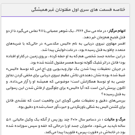
دنیای خوراکی ها
خلاصه قسمت های سری اول مظنونان غیر همیشگی
زمین شناسی / محیط زیست
سازه/ معماری/ مهندسی
اتهام مرگبار :
در ماه می سال ۱۹۶۶، یک شوهر عصبانی با ۹۱۱ تماس می‌گیرد تا از دو
قتل فجیع هم‌زمان خبر دهد.
سرگرمی
افسر مهناوی نیروی دریایی به نام «الیس مکدسی» در حالی‌که با ضربه‌های
شناخت کودکان
متعدد چاقو به قتل رسیده بود، در تخت‌خوابش پیدا شد.
در این سانحه جسد شخصی هم که به او حمله کرده، بر روی زمین در کنار او افتاده
طبیعت
بود؛ قاتل در اثر شلیک گلوله توسط همسر مقتول کشته شده بود.
در جریان تحقیقات پیدا شدن یک نوار ویدیویی وی.اچ.اس که توسط «الیس»
علم و فناوری
ضبط شده بوده نشان دهنده‌ی تلاش عظیم نیروی دریایی برای مخفی کردن تجاوز
فرهنگ / هنر
جنسی به او توسط همکارانش است؛ موضوعی که همیشه او را آزار می‌داده. و
اکنون پرسش این است که: آیا «الیس» برای جلوگیری از فاش شدن این رسوایی
کیهان / نجوم
به قتل رسیده؟
بررسی‌های دقیق و تحقیقات علمی گویای این واقعیت است که نقشه‌ی قاتل
گردشگری
برای کشتن الیس به شکلی باورنکردنی و حیرت‌آور حساب‌شده و دقیق بوه.
ماورایی
مرگ و مالیات :
در دسامبر سال ۲۰۱۰ چند روز پس از آنکه یک وکیل مالیاتی ۵۸
مسابقات / ورزشی
ساله ناپدید می‌شود، ماموران جسد او را درحالی که خفه و سپس سوزانده شده
بود در خانه‌اش در «فورت پیرس» فلوریدا پیدا می‌کنند.