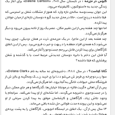
کابوس در مزرعه :
در تابستان سال ۲۰۱۱، «Dalene Carlson» برای آغاز یک
زندگی جدید به «استوکتون، کالیفرنیا» می‌رود.
این جوان بیست‌و‌سه ساله‌ی تازه‌ وارد که هنوز از مشکلات شغل پر استرسی که
قبلا داشته در رنج است، حالا در محل جدید گروه دوستان تازه‌ای از میان جوانان
پیدا کرده.
اما تنها چند هفته پس از این تغییر مکان، عصر یک روز از خانه بیرون می‌رود و دیگر
هرگز باز نمی‌گردد.
چند هفته بعد از این ماجرا، در یک مزرعه‌ی ذرت در همان نزدیکی، چیزی پیدا
می‌شود که همه‌ی افراد منطقه را در بهت و حیرت فرو می‌برد. پس از این اتفاق
کارآگاهان برای پیدا کردن قاتل بی‌رحم جست‌و‌جو را آغاز می‌کنند.
آیا قتل این دختر با دایره دوستان جدیدش مرتبط است یا با گذشته و شغل
پرفشاری که قبلا داشته؟
دُلانا کجاست؟ :
در سال ۱۹۸۸، دختربچه‌‌ای نه ساله‌ به نام «Dolana Clark»،
سوار بر دوچرخه‌ی قرمزش می‌شود تا برای خریدن یک بچه‌گربه‌‌ی باارزش از
فروشگاه محلی حیوانات خانگی به آنجا برود، اما هرگز باز نمی‌گردد.
پس از آن اهالی «گریت فالز» در مونتانا خیابان‌ها، گذرگاه‌ها و هر جای ممکن دیگر
را در جست‌و‌جوی دختربچه می‌گردند، اما نشانه‌ای از او پیدا نمی‌کنند. سرانجام با
وجود تلاش زیاد، کارآگاهان و کارشناسان موفق به پیدا کردن سرنخی از او
نمی‌‎شوند و این پرونده مدت طولانی حل نشده باقی می‌ماند.
۱۴ سال پس از آن، یک اتفاق در ایستگاه اتوبوس، کارآگاهان را به پشت پرده‌ی
هولناک ناپدید شدن این دختربچه راهنمایی می‌کند.