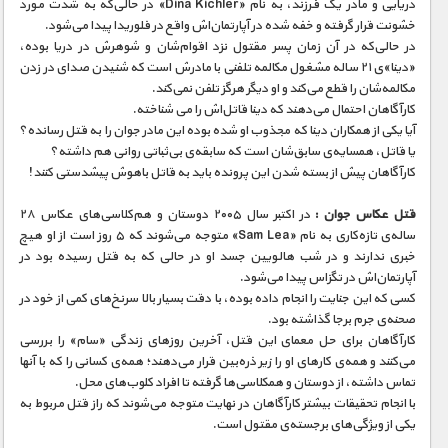
دریایی و مادر یک فرزند، به نام «Dina Kichler» در حالی‌که به شدت مورد
خشونت قرار گرفته و خفه شده در آپارتمان‌اش واقع در فلوریدا پیدا می‌شود.
در حالی‌که در آن زمان پسر مقتول نزد اقوام‌شان و شوهرش در دریا بوده،
«دینا»ی ۲۱ ساله مشغول مکالمه تلفنی با مادرش است که شنیدن صدای در زدن
مکالمه‌شان را قطع می‌کند و او دیگر هرگز تلفن نمی‌کند.
کارآگاهان احتمال می‌دهند که دینا قاتل‌اش را می شناخته.
آیا یکی از همکاران دینا که مجذوب او شده بوده این مادر جوان را به قتل رسانده؟
یا قاتل، همسایه‌ی سابق‌شان است که سابقه‌ی بی‌ثباتی روانی هم داشته؟
کارآگاهان پیش از بسته شدن این پرونده باید به قاتل باهوش پیشدستی کنند!
قتل عکاس جوان :
در اکتبر سال ۲۰۰۵ دوستان و هم‌کلاسی‌های عکاس ۲۸
ساله‌ی تازه‌کاری به نام «Sam Lea» متوجه می‌شوند که ۵ روز است از او هیچ
خبری ندارند و در شب هالویین جسد او در حالی که به قتل رسیده بود در
آپارتمان‌اش در تگزاس پیدا می‌شود.
کسی که این جنایت را انجام داده بوده، با دقت بسیار بالا سرنخ‌های کمی از خود در
صحنه‌ی جرم برجا گذاشته بود.
کارآگاهان برای حل معمای این قتل، آخرین روزهای زندگی «سام» را بررسی
می‌کنند و همه‌ی کارهای او را زیر ذره‌بین قرار می‌دهند؛ همه‌ی کسانی را که با آنها
تماس داشته، از دوستان و همکلاسی‌ها گرفته تا افراد کلوب‌های محل.
با انجام تحقیقات بیشتر کارآگاهان در نهایت متوجه می‌شوند که راز قتل مربوط به
یکی از ویژگی‌های برجسته‌ی مقتول است.