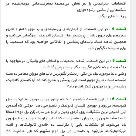
مستند های اختصاصی
اکتشافات جغرافیایی را نیز نشان می‌دهند؛ پیشرفت‌هایی درهم‌تنیده در
شبکه‌هایی از سکس، رشوه‌خواری
و رقابت‌های مرگبار.
قسمت 4 :
در این قسمت، از فرمان‌های بی‌سابقه‌ی پاپ لئوی دهم و هنری
سیزدهم برای بیرون راندن پروتستان‌ها از کلیسای کاتولیک‌، رمزگشایی می‌کنیم و
همچنین شاهد فساد پاپ‌های رنسانس و اتفاقاتی خواهیم بود که مسیحیت را
برای همیشه دگرگون کرد.
قسمت 5 :
در این قسمت، شاهد تصمیمات و انتخاب‌های واتیکان در مواجهه با
جنگ هستیم که لکه‌ی ننگی ماندگار بر مقام پاپی گذاشت.
وقتی دنیا درمورد تقدس یکی از بحث‌برانگیزترین پاپ‌های دوران معاصر به بحث
نشسته است، تاریخ مجبور است این پرسش را مطرح کند که آیا کلیسای کاتولیک
وظیفه‌اش را به بهترین شکل انجام داد؟
قسمت 6 :
در این قسمت خواهیم دید که چطور جوانی مومن به نبرد با غول
کمونیسم می‌رود و چهره‌ی کلیسای کاتولیک را تغییر می‌دهد. حرکتی که آینده‌ی
این قدیمی‌ترین تشکیلات روی کره‌ی زمین را از نو می‌سازد. ژان پل دوم احتمالا
شناخته‌شده‌ترین پاپ دوران معاصر است که اغلب از او به عنوان پاپ تلویزیون
یاد می‌شود. او تشکیلات پاپی را یکراست به خانه‌ی کاتولیک‌ها و البته
غیرکاتولیک‌ها می‌آورد. با داستان ژان پل دوم مشهور که طی حاکمیت ۲۸