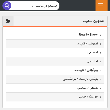
عناوين سايت
Reality Show
آموزشی / آشپزی
اجتماعی
اقتصادی
بیوگرافی / تاریخچه
پزشکی / زیست / روانشناسی
تاریخی / سیاسی
حوادث / جنایی
حیوانات