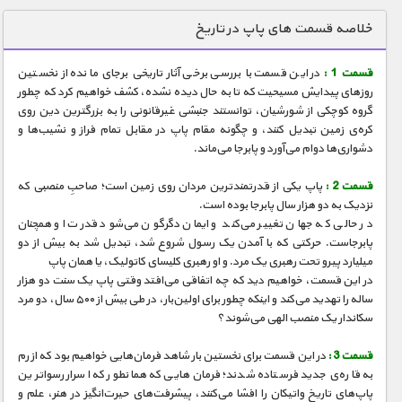
دنیای خوراکی ها
خلاصه قسمت های پاپ در تاریخ
زمین شناسی / محیط زیست
قسمت 1 :
در این قسمت با بررسی برخی آثار تاریخی برجای مانده از نخستین
سازه/ معماری/ مهندسی
روزهای پیدایش مسیحیت که تا به حال دیده نشده، کشف خواهیم کرد که چطور
گروه کوچکی از شورشیان، توانستند جنبشی غیرقانونی را به بزرگترین دین روی
سرگرمی
کره‌ی زمین تبدیل کنند، و چگونه مقام پاپ در مقابل تمام فراز و نشیب‌ها و
شناخت کودکان
دشواری‌ها دوام می‌آورد و پابرجا می‌ماند.
طبیعت
قسمت 2 :
پاپ یکی از قدرتمندترین مردان روی زمین است؛ صاحبِ منصبی که
نزدیک به دو هزار سال پابرجا بوده است.
علم و فناوری
در حالی که جهان تغییر می‌کند و ایمان دگرگون می‌شود قدرت او همچنان
فرهنگ / هنر
پابرجاست. حرکتی که با آمدن یک رسول شروع شد، تبدیل شد به بیش از دو
میلیارد پیرو تحت رهبری یک مرد. و او رهبری کلیسای کاتولیک، یا همان پاپ
کیهان / نجوم
در این قسمت، خواهیم دید که چه اتفاقی می‌افتد وقتی پاپ یک سنت دو هزار
ساله را تهدید می‌کند و اینکه چطور برای اولین‌بار، در طی بیش از ۵۰۰ سال، دو مرد
گردشگری
سکاندار یک منصب الهی می‌شوند؟
ماورایی
قسمت 3 :
در این قسمت برای نخستین بار شاهد فرمان‌هایی خواهیم بود که از رم
مسابقات / ورزشی
به قاره‌ی جدید فرستاده شدند؛ فرمان‌هایی که همانطور که اسرار رسواترین
پاپ‌های تاریخ واتیکان را افشا می‌کنند، پیشرفت‌های حیرت‌انگیز در هنر، علم و