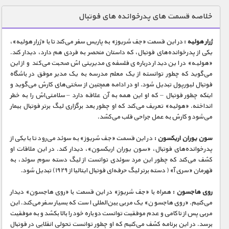
دنیای خوراکی ها
خلاصه قسمت های پدرخوانده های فوتبال
زمین شناسی / محیط زیست
ژرار هولیه :
در این قسمت «جف شریوز» به پاریس سفر می‌کند تا با «ژرار هولیه»،
سازه/ معماری/ مهندسی
یکی از پدرخوانده‌های فوتبال، که داستان منحصر به فردی هم دارد، دیدار کند.
«هولیه» در این دیدار درباره‌ی فلسفه‌ی مدیریتی‌اش صحبت می‌کند و از این
سرگرمی
می‌گوید که چطور توانسته از یک معلم مدرسه به یک مدیر موفق در باشگاه
شناخت کودکان
فوتبال لیورپول تبدیل شود. او در ادامه همچنین از سختی‌های کارش می‌گوید و
اینکه چطور فوتبال – که او این همه به آن علاقه دارد – سلامتی‌اش را به خطر
طبیعت
انداخته. «هولیه» تعریف می‌کند که او چطور بعد برگزاری لیگ برتر فوتبال بیمار
می‌شود و کارش به عمل جراحی قلب می‌کشد.
علم و فناوری
فرهنگ / هنر
سون یوران اریکسون :
در این قسمت «جف شریوز» به سوئد می‌رود تا با یکی از
پدرخوانده‌های فوتبال، «سون یوران اریکسون»، دیدار کند. در این ملاقات او
کیهان / نجوم
کشف می‌کند که چطور این مرد سوئدی توانست از لیگ دسته سوم سوئد، به
قهرمان «سری آ» ( دسته برتر لیگ حرفه‌ای فوتبال ایتالیا از ۱۹۲۹) تبدیل شود.
گردشگری
روی هاجسون :
همراه با «جف شریوز» در این قسمت با «روی هاجسون» دیدار
ماورایی
می‌کنیم. «روی هاجسون» یک مربی بین‌المللی است که بسیار سفر می‌کند. این
مسابقات / ورزشی
مربی‌ پس از ناکامی و عدم موفقیت توانست دوباره خود را بالا بکشد و به موفقیت
برسد. در این برنامه کشف می‌کنیم که او چطور توانست تحولی انقلابی در فوتبال