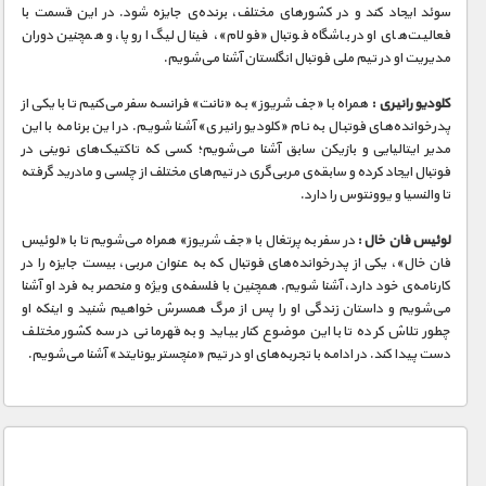
مستند های اختصاصی
سوئد ایجاد کند و در کشورهای مختلف، برنده‌ی جایزه‌ شود. در این قسمت با
فعالیت‌های او در باشگاه فوتبال «فولام»، فینال لیگ اروپا، و همچنین دوران
مدیریت او در تیم ملی فوتبال انگلستان آشنا می‌شویم.
کلودیو رانیری :
همراه با «جف شریوز» به «نانت» فرانسه سفر می‌کنیم تا با یکی از
پدرخوانده‌های فوتبال به نام «کلودیو رانیری» آشنا شویم. در این برنامه با این
مدیر ایتالیایی و بازیکن سابق آشنا می‌شویم؛ کسی که تاکتیک‌های نوینی در
فوتبال ایجاد کرده و سابقه‌ی مربی‌گری در تیم‌های مختلف از چلسی و مادرید گرفته
تا والنسیا و یوونتوس را دارد.
لوئیس فان خال :
در سفر به پرتغال با «جف شریوز» همراه می‌شویم تا با «لوئیس
فان خال»، یکی از پدرخوانده‌های فوتبال که به عنوان مربی، بیست جایزه را در
کارنامه‌ی خود دارد، آشنا شویم. همچنین با فلسفه‌ی ویژه و منحصر به فرد او آشنا
می‌شویم و داستان زندگی او را پس از مرگ همسرش خواهیم شنید و اینکه او
چطور تلاش کرده تا با این موضوع کنار بیاید و به قهرمانی در سه کشور مختلف
دست پیدا کند. در ادامه با تجربه‌های او در تیم «منچستر یونایتد» آشنا می‌شویم.