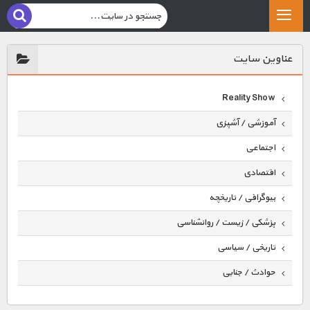
عناوين سايت
Reality Show
آموزشی / آشپزی
اجتماعی
اقتصادی
بیوگرافی / تاریخچه
پزشکی / زیست / روانشناسی
تاریخی / سیاسی
حوادث / جنایی
حیوانات