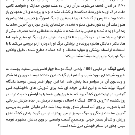
۱۹۷۰ در لندن کشف می‌شود. در آن زمان به علت نبودن مدارک و شواهد کافی
علت مرگ او به طور متقاعدکننده‌ای کشف نشده بود و پرونده‌ی آن همچنان باز
مانده بود.حالا پس از گذشت تقریبا نیم قرن از مرگ اسرارآمیز «جیمی هندریکس»
هنوز علت آن به‌طور دقیق معلوم نشده. حرف‌های زیادی درباره‌ی آخرین ساعات
زندگی او زده شده و همین باعث شده تا شایعات مختلفی مانند مصرف بیش از
اندازه‌ی مواد مخدر، خودکشی و حتا قتل، به عنوان دلیل مرگ او مطرح شود.اما
هالا دکتر «مایکل هانتر» پرونده‌ی پزشکی مرگ او را دوباره از نو بررسی می‌کند تا با
استفاده از اسناد پزشکی و موارد مختلف و گاه متضاد مطرح شده، دلیل واقعی
مرگ او را یک بار برای همیشه مشخص کند.
رادنی کینگ :
در مارس 1991، رادنی کینگ توسط چهار افسر پلیس سفید پوست به
طور وحشیانه ای مورد ضرب و شتم قرار گرفت. این حادثه توسط دوربین ها شکار
و ویدیوی آن در سراسر دنیا پخش شد. اما این چهار افسر پلیس توسط دادگاه
آمریکا تبرئه شدند و این اتفاق جرقه ای شد برای شورش های ناخوشایند لس
آنجلس. در نهایت این کینگ بود که به طور زیبایی همه را به آرامش دعوت کرد. در
روز یکشنبه 17 ژوئن 2012، کینگ 47 ساله، توسط نامزدش در حیاط منزلش درحالی
که با صورت بر روی آب استخر شناور بوده پیدا شد.دکتر مایکل هانتر به بررسی
آخرین ساعات زندگی و مرگ مرموز او می پردازد. او می گوید رادنی کینگ اهل
ورزش و شناگر بسیار خوبی بود.هیچ آسیب واضحی بر روی بدنش مشهود نبوده
،پس چطور در استخر خودش غرق شده است؟