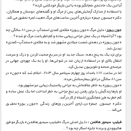
آیا این یک حادثه‌ی غم‌انگیز بوده یا این بازیگر خودکشی کرده؟
با استفاده از مدارک آزمایش‌های پس از مرگ او و گفته‌های دوستان و همکاران،
دکتر «جیسون جیمز» درباره‌ی آخرین ساعت‌های مرگ «هیت لجر» تحقیق می کند.
جون ریورز :
دلیل مرگ «جون ریورز» ملکه‌ی کمدی استندآپ در سن ۸۱ سالگی چه
بود؟ آیا اشتباه در یک عمل جراحی زیبایی ساده و کم‌خطر باعث مرگ او شده؟…
«جون ریورز» در دهه‌ی شصت میلادی مشهور شد و به ملکه‌ی «ستندآپ-کمدی»
تبدیل شد.
برای نزدیک به پنج دهه، سبک جدید او در سریع صحبت کردن و درک و سرعت
انتقال بالای او در استفاده از زبان تند در شوخی‌ها، او را به یک چهره‌ی جهانی در
عرصه‌ی صحنه و تلویزیون تبدیل کرد.
اما در ساعت ۱:۱۷ بامداد روز چهارم سپتامبر سال ۲۰۱۴، اعلام شد که «جون» در
سن ۸۱ سالگی در اتاق بیمارستانش مرده.
«جون ریورز» به خاطر علاقه‌اش به جراحی پلاستیک زیبایی نیز مشهور بود.
او بارها زندگیش را برای رفتن زیر تیغ جراحی به خطر انداخت اما یک عمل ساده و
کم خطر به طرز غم‌انگیزی اشتباه از کار در آمد.
دکتر «جیسون جیمز» درباره‌ی آخرین روزهای زندگی «جون ریورز» تحقیق
می‌کند…
فیلیپ سیمور هافمن :
دلیل اصلی مرگ «فیلیپ سیمور هافمن» بازیگر موفق
هالیوودی و برنده جایزه اسکار چه بود؟…