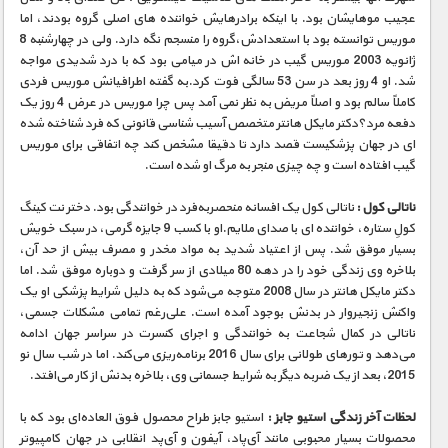
عجیب موهایشان بود. با اینکه برادرهایش خواننده های اصلی گروه بودند، اما
موریس توانسته بود با استعدادش،گروه را منسجم نگه دارد. ولی در چهارشنبه 8
ژانویه 2003 موریس گیب در خانه اش در میامی بود که با درد شدیدی مواجه
شد. او 4 روز بعد در سن 53 سالگی فوت کرد.به گفته اطرافیانش موریس فردی
کاملاً سالم بود و اصلاً مریض به نظر نمی آمد پس چرا موریس در عرض 4 روز یک
دفعه مرد؟دکتر مایکل هانتر متخصص آسیب شناسی قانونی که فرد شناخته شده
ای در جهان پزشکیست قصد دارد تا دقیقا مشخص کند چه اتفاقی برای موریس
گیب افتاده است و چه چیزی منجر به مرگ او شده است.
ناتالی کول :
ناتالی کول یک افسانه منحصربه‌فرد در خوانندگی بود. دختر نت کینگ
کولِ ستاره، خواننده ای با صدای ملایم.او با کسب 9 جایزه گرمی، در سبک خویش
بسیار موفق شد. پس از اعتیاد شدید به مواد مخدر و مصرف بیش از حد آن،
بلاخره وی زندگی خود را در دهه 80 میلادی از سر گرفت و دوباره موفق شد. اما
دکتر مایکل هانتر در سال 2008 متوجه می‌شود که به دلیل شرایط پزشکی او یک
واکنش زنجیروار در بدنش بوجود آمده است. علی‌رغم تمامی مشکلات جسمی،
ناتالی در کمال شجاعت به خوانندگی و اجرای کنسرت در سراسر جهان ادامه
می‌دهد و تورهای طولانی برای سال 2016 برنامه‌ریزی می‌کند. اما در شب سال نو
2015، بعد از یک ضربه دیگر به شرایط جسمانی وی، بلاخره بدنش از کار می‌افتد.
لحظات آخر زندگی استیو جابز :
استیو جابز طراح محصول فوق العاده‌ای بود که با
محصولات بسیار محبوبی مانند آی‌پاد، آیفون و آی‌پد انقلابی در جهان کامپیوتر