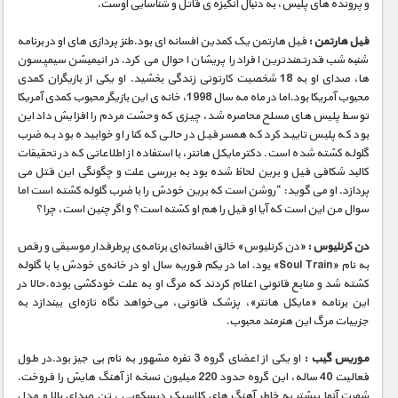
و پرونده های پلیس، به دنبال انگیزه ی قاتل و شناسایی اوست.
فیل هارتمن :
فیل هارتمن یک کمدین افسانه ای بود.طنز پردازی های او در برنامه
شنبه شب قدرتمندترین افراد را پریشان احوال می کرد. در انیمیشن سیمپسون
ها، صدای او به 18 شخصیت کارتونی زندگی بخشید. او یکی از بازیگران کمدی
محبوب آمریکا بود.اما در ماه مه سال 1998، خانه ی این بازیگر محبوب کمدی آمریکا
توسط پلیس های مسلح محاصره شد، چیزی که وحشت مردم را افزایش داد این
بود که پلیس تایید کرد که همسر فیل در حالی که کنار او خوابیده بود به ضرب
گلوله کشته شده است. دکتر مایکل هانتر، با استفاده از اطلاعاتی که در تحقیقات
کالبد شکافی فیل و برین لحاظ شده بود به بررسی علت و چگونگی این قتل می
پردازد. او می گوید: “روشن است که برین خودش را با ضرب گلوله کشته است اما
سوال من این است که آیا او فیل را هم او کشته است؟ و اگر چنین است، چرا؟
دن کرنلیوس :
«دن کرنلیوس» خالق افسانه‌ای برنامه‌ی پرطرفدار موسیقی‌ و رقص
به نام «Soul Train» بود. اما در یکم فوریه سال او در خانه‌ی خودش با با گلوله
کشته شد و منابع قانونی اعلام کردند که مرگ او به علت خودکشی بوده.حالا در
این برنامه «مایکل هانتر»، پزشک قانونی، می‌خواهد نگاه تازه‌ای بیندازد به
جزییات مرگ این هنرمند محبوب.
موریس گیب :
او یکی از اعضای گروه 3 نفره مشهور به نام بی جیز بود.در طول
فعالیت 40 ساله، این گروه حدود 220 میلیون نسخه از آهنگ هایش را فروخت.
شهرت آنها بیشتر به خاطر آهنگ های کلاسیک دیسکویی ، تن صدای بالا و مدل