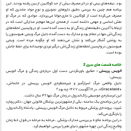
بود. تیغه‌های بینی او در اثر مصرف بیش از حد کوکایین از بین رفته بودتد. این
برنامه هم چنین به بررسی دقیق داروهای تجویزی و نوع مواد مخدری که او
مصرف می‌کرده است از کوکایین تا ماری‌جوانا می‌پردازد. موادی که در مرگ او
نقش اساسی و مهمی داشته است. از همه‌ی این‌ها مهم‌تر مدارکی است که در
ارتباط با آخرین دقیقه‌های زندگی او به دست آمده است. او در واپسین لحظه‌های
زندگی‌اش تنها در حمام بود و مدارک به دست آمده دلیل مرگ ویتنی هیوستون را
به روشنی آشکار می‌کنند و نشان می‌دهند که او چگونه مرده است. ویتنی
هیوستون در واپسین لحظه‌های زندگی‌اش درگیر نبردی نومیدانه برای حفظ جانش
بوده است.
خلاصه قسمت های سری 2
الویس پریسلی :
حقایق باورنکردنی دست اول درباره‌ی زندگی و مرگ الویس
پریسلی:
دلیل واقعی مرگ اسرارآمیز و غیرمنتظره‌ی الویس پریسلی در خانه‌اش،
«Graceland»، در ۱۶ آگوست ۱۹۷۷ چه بود؟
این ابرستاره‌ی موسیقی راک‌اند‌رول در زمان مرگ تنها ۴۲ سال داشت.
در این برنامه‌ی یک ساعته، یکی از مشهورترین پزشکان قانونی جهان، دکتر ریچارد
شپرد، پرونده‌ی پزشکی مربوط به دلایل مرگ الویس پریسلی، پادشاه راک‌اند‌رول،
را بازنگری می‌کند.
در این برنامه علاوه بر بررسی مدارک پزشکی، مرحله به مرحله در طول خط زمان
وقایع زندگی این چهره‌ مشهور دنیای هنر را بررسی خواهیم کرد.