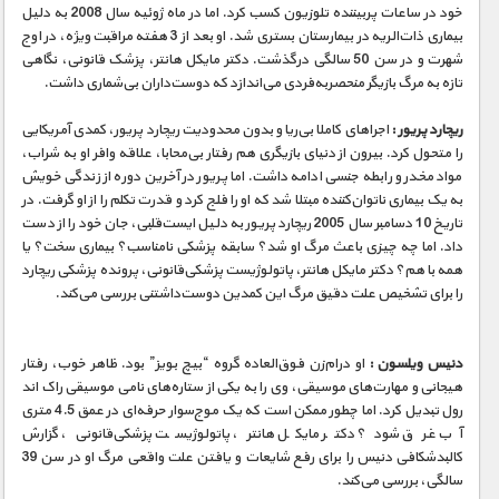
خود در ساعات پربیننده تلوزیون کسب کرد. اما در ماه ژوئیه سال 2008 به دلیل
بیماری ذات‌الریه در بیمارستان بستری شد. او بعد از 3 هفته مراقبت ویژه، در اوج
شهرت و در سن 50 سالگی درگذشت. دکتر مایکل هانتر، پزشک قانونی، نگاهی
تازه به مرگ بازیگر منحصربه‌فردی می‌اندازد که دوست‌داران بی‌شماری داشت.
ریچارد پریور :
اجراهای کاملا بی‌ریا و بدون محدودیت ریچارد پریور، کمدی آمریکایی
را متحول کرد. بیرون از دنیای بازیگری هم رفتار بی‌محابا، علاقه وافر او به شراب،
مواد مخدر و رابطه جنسی ادامه داشت. اما پریور در آخرین دوره از زندگی خویش
به یک بیماری ناتوان‌کننده مبتلا شد که او را فلج کرد و قدرت تکلم را از او گرفت. در
تاریخ 10 دسامبر سال 2005 ریچارد پریور به دلیل ایست‌قلبی، جان خود را از دست
داد. اما چه چیزی باعث مرگ او شد؟ سابقه پزشکی نامناسب؟ بیماری سخت؟ یا
همه با هم؟ دکتر مایکل هانتر، پاتولوژیست پزشکی‌قانونی، پرونده پزشکی ریچارد
را برای تشخیص علت دقیق مرگ این کمدین دوست‌داشتنی بررسی می‌کند.
دنیس ویلسون :
او درام‌زن فوق‌العاده گروه “بیچ بویز” بود. ظاهر خوب، رفتار
هیجانی و مهارت‌های موسیقی، وی را به یکی از ستاره‌های نامی موسیقی راک اند
رول تبدیل کرد. اما چطور ممکن است که یک موج‌سوار حرفه‌ای در عمق 4.5 متری
آب غرق شود؟ دکتر مایکل هانتر، پاتولوژیست پزشکی‌قانونی، گزارش
کالبدشکافی دنیس را برای رفع شایعات و یافتن علت واقعی مرگ او در سن 39
سالگی، بررسی می‌کند.