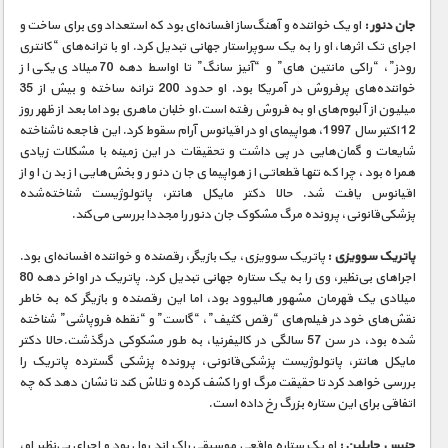
جان دنور :
او یک خواننده و آهنگ‌ساز افسانه‌ای بود که استعداد وی برای ساخت و
اجرای تک اثرها، او را به یک سوپراستار جهانی تبدیل کرد. او با ترانه‌های “کانتری
رودز”، “راکی مانتین های” و “آنیز سانگ” تا اواسط دهه 70 میلادی یکی از
خواننده‌های پرفروش در آمریکا بود. او حدود 200 ترانه ساخته و بیش از 35
میلیون از آلبوم‌های او به فروش رفته است.او خلبان ماهری بود اما بعد از ظهر روز
12 اکتبر سال 1997، هواپیمای او در اقیانوس آرام سقوط کرد. این فاجعه ناشناخته
شایعات و گمان‌هایی در پی داشت و تحقیقات در این زمینه با مشکلات زیادی
همراه بود، چرا که تنها قطعاتی از هواپیمای جان دنور و بخش‌هایی از بدن او از
اقیانوس یافت شد. حالا دکتر مایکل هانتر، پاتولوژیست شناخته‌شده
پزشکی‌قانونی، پرونده مرگ مشکوک جان دنور را مجددا بررسی می‌کند.
پاتریک سوویزی :
پاتریک سوویزی، یک بازیگر، رقصنده و خواننده افسانه‌ای بود.
اجراهای بی‌نظیر، وی را به یک ستاره جهانی تبدیل کرد. پاتریک در اواخر دهه 80
میلادی یک قهرمان مشهور هالیوود بود، اما این رقصنده و بازیگر که به خاطر
نقش‌های خود در فیلم‌های “رقص کثیف”، “گاست” و “نقطه فروپاشی” شناخته
شده بود، در سن 57 سالگی در کالیفرنیا، به طور مشکوکی درگذشت.حالا دکتر
مایکل هانتر، پاتولوژیست پزشکی‌قانونی، پرونده پزشکی گسترده پاتریک را
بررسی خواهد کرد تا حقیقت مرگ او را کشف کرده و تلاش کند تا نشان دهد که چه
اتفاقی برای این ستاره بزرگ رخ داده است.
جنیس جاپلین :
او یک ستاره واقعی موسیقی راک اند رول بود و اجرای بی‌نظیر او،