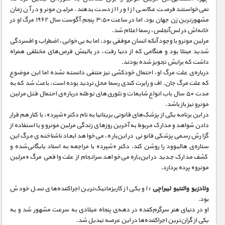
نمی‌خواستند فرصت عکاسی از او را از دست بدهند. مرلین مونرو در آن زمان
مشهورترین زن جهان بود. اما در ساعت ۳:۵۰ پنجم آگوست سال ۱۹۶۲ مرگ او در
خانه‌اش در لس‌آنجلس، رسما اعلام شد.
مرلین مونرو با وجود آنکه انسان موفقی بود، اما به بی‌خوابی، اضطراب و افسردگی
شدید مبتلا بود و هنگامی که از دنیا رفت، در بالینش قرص‌های مختلفی همراه
داشت که برایش تجویز شده بودند.
درباره‌ی علت مرگ او، احتمال خودکشی نیز منتفی دانسته‌ نشده اما این موضوع
که علت مرگ جان. اف و رابرت کندی رسما محل تردید بوده است، باعث شد که به
مدت ۵۰ سال باب انواع شایعات و تئوری‌های توطئه درباره‌ی احتمال قتل مرلین
مونرو نیز باز باشد.
در این برنامه یکی از پزشک‌های قانونی بریتانیا به نام دکتر «شپرد»، با کنار هم قرار
دادن شواهد و مدارک مربوط به آخرین روزهای زندگی مرلین مونرو و با استفاده از
گزارش رسمی پزشکی قانونی در این‌باره، می‌خواهد ابعاد ناشناخته‌ی مرگ این
ستاره‌ی هالیوود را روشن کند. دکتر «شپرد» با مراجعه به اسناد یایگانی‌شده و
کشف مدارک جدید در این‌باره می‌خواهد سرانجام از علت واقعی مرگ «مرلین
مونرو» پرده بردارد.
ولادزیو والنتیو لیبراچی :
او یکی از کاریزماتیک‌ترین اجراکننده‌های نسل خودش
بود.
او در دنیای هنر سرگرم‌کننده در دهه‌ی پنجاه میلادی به سرعت مشهور شد و به
یکی از گران‌ترین اجراکننده‌ها در این عرصه تبدیل شد.