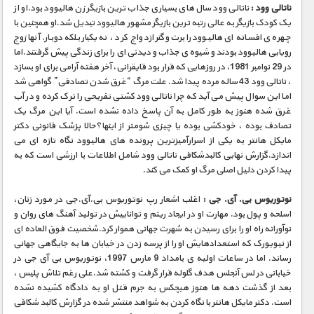
ناتالی وود :
ناتالی وود سال های بسیاری جذاب ترین بازیگر زن هالیوود بود.او از
یک کودک بازیگر به عالی رتبه ترین بازیگر مشهور هالیوود تبدیل شد.او همچنین با
چهره ی افسانه ای هالیوود رابرت وگنر ازدواج کرد ، نه یکبار بلکه دوبار. آنها زوج
رویایی هالیوود بودند و شیوه ی جذاب و دیدنی ای را برای زندگی پیش گرفتند.اما
در 29 نوامبر 1981، در روزهایی که قرار بود قایقرانی، آخر هفته آرامی برای او بسازد
، ناتالی وود 43 ساله مرده پیدا شد. علت مرگ “غرق شدن تصادفی” گواهی شد
اما این سوال پیش می آید که چرا ناتالی وود کشتی تفریحی را ترک کرده و در آب
غرق شده هنوز به طور کامل به آن پاسخ داده نشده است. آیا این مرگ یک
تصادف بوده ، خودکشی بوده یا چیزی شومتر از اینها؟حالا پزشک قانونی دکتر
مایکل هانتر به یکی از اسرارآمیزترین پرونده های هالیوود نگاه تازه ای می
اندازد.گزارش نهایی کالبدشکافی ناتالی وود شامل اطلاعات با ارزشی است که به
پیدا کردن دلیل اصلی مرگ او کمک می کند.
نوتوریوس بی. آی. جی :
اغلب اشعار رپ نوتوریوس بی.آی.جی در مورد زنان،
اسلحه و پول بود. مهارت او در ایجاد ریتم و تواناییش در تولید آهنگ های روان و
نوآورانه راه او را برای رسیدن به شهرت جهانی هموار کرد.شخصیت فوق العاده ای
از نیویورک که استعدادهایش او را از پرسه زدن در خیابان ها به جایگاهی جهانی
رساند. اما در ساعات اولیه ی بامداد 9 مارس 1997، نوتوریوس بی آی جی در
خیابانی در لس آنجلس هدف گلوله قرار گرفت و کشته شد.علی رغم تلاش پلیس ،
بعد از گذشت دهه ها هنوز هیچکس به جرم قتل او به دادگاه کشیده نشده
است. دکتر مایکل هانتر با نگاه کردن به شواهد منتشر شده در گزارش کالبد شکافی