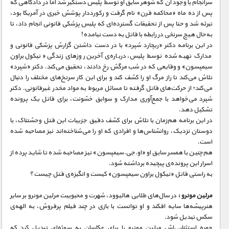
سرانجام با وجود آن که شوهر سابق او توسط پلیس دستگیر شد اما در دادگاهی که
پس از ده ماه «محاکمه قرن» نام گرفت و رکورددار پوشش خبری در آمریکا بود،
تبرئه شد و حتا پس از تحقیقات گسترده‌ای که پلیس پزشکی قانونی انجام داد، تا
به‌حال هیچ سرنخی در رابطه با قاتل به دست نیامده!
در این برنامه دکتر «ریچارد شپرد» با در دست داشتن گزارش پزشکی قانونی و
مدارک تهیه شده توسط پلیس، درباره‌ی آخرین روزهای زندگی «نیکول براون
سیمپسون» و وقایعی که در شب مرگش رخ دادند، تحقیق می‌کند. دکتر «شپرد»
تلاش می‌کند تا راز مرگ او را کشف کند و برای این کار سرنخ‌های مختلف را دنبال
می‌کند؛ از حرکت‌های قاتل گرفته تا مسائل مربوط به مواد مخدر غیرقانونی. دکتر
شپرد می‌خواهد با جمع‌آوری مدارک و سوابق خشونت، برای قاتل یک پرونده
تشکیل دهد.
در این برنامه هم‌زمان با تلاش برای کشف دقیق جزییات این قتل وحشتناک، با
دوستان نزدیک، روانشناس‌ها و افرادی که او را ‌می‌شناخته‌اند نیز مصاحبه شده
است.
هم‌چنین با همسر سابق او «او.جی.‌سیمپسون» نیز مصاحبه شده تا شاید پرده از
اسرار این پرونده‌ی پیچیده برداشته شود.
به راستی قاتل «نیکول براون سیمپسون» کیست و انگیزه‌ی قتل چیست؟
مرلین مونرو :
در سال‌های طلایی هالیوود، شهرت و محبوبیت مرلین مونرو بر سایر
هنرپیشه‌ها سایه افکند و او توانست با بازی در چند فیلم پرفروش، به الهه‌ی
سکس تبدیل شود.
چهره استثنایی‌اش مرلین مونرو را برای عکاسان به سوژه‌ای تبدیل کرد که