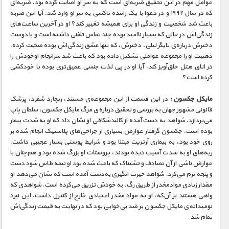
عوامل مهم در این تحقیق ضربه‌ای است که به سر او اصابت کرده بود. ضربه‌ای
که در سال ۱۹۹۲ و در دعوا با یک راننده تاکسی به سر او وارد شد. آیا این ضربه
باعث شد شخصیت و زندگی او برای همیشه تغییر کند؟ او در آخرین ساعت‌های
زندگی‌اش در حالی که بسیار ناامید بوده چند تماس تلفنی داشته است و با دوست
دخترش درباره‌ی تایگر لیلی، دخترش، که تنها عشق زندگی‌اش بوده صحبت کرده.
ذهنیت او را مجموعه عواملی تشکیل داده بود که باعث شد سرانجام اوخودش را
در اتاق هتل حلق‌آویز کند. آیا او در پی لذت جنسی عمیق‌تری بوده یا خودکشی
کرده است؟
مایکل جکسون :
در این قسمت از این مجموعه‌ی مستند، ریچارد شفرد، پزشک
قانونی مشهور جهان به بررسی و تحقیق درباره‌ی مرگ مایکل جکسون، سلطان پاپ
می‌پردازد. شواهد به دست آمده از کالبدشکافی او نشان داد که او به شدت بیمار
بوده است. جکسون گرفتار عوارض بسیاری از جراحی‌های پلاستیک انجام شده بر
روی خود بود، به بیماری آرتریت مبتلا بود و شرایط پوستی بسیار عجیبی داشت.
ریه‌های او به شدت آسیب دیده بودند، پروستات او بزرگ شده بود و هم‌چنان با
عوارض ناشی از آن تصادف وحشتناک که باعث شده بود او نیمه طاس شود دست
و پنجه نرم می‌کرد. شواهد حیرت انگیزی به‌دست آمده است که نشان می‌دهد او
مقدار زیادی موادمخدر از طریق رگ‌، به خودش تزریق می‌کرده است. شواهدی که
واهی هستند بر آن‌که، او به مواد مخدر اعتیادی خارج از کنترل داشت. این نبرد
نومیدانه‌ی مایکل جکسون بر ضد بی‌خوابی بود که در ‌‌نهایت به قیمت زندگی‌اش
تمام شد