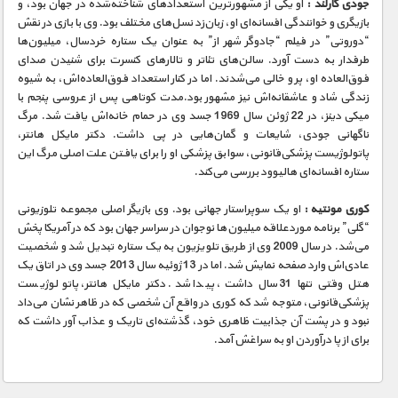
جودی گارلند :
او یکی از مشهورترین استعدادهای شناخته‌شده در جهان بود، و
بازیگری و خوانندگی افسانه‌ای او، زبان‌زد نسل‌های مختلف بود. وی با بازی در نقش
“دوروتی” در فیلم “جادوگر شهر از” به عنوان یک ستاره خردسال، میلیون‌ها
طرفدار به دست آورد. سالن‌های تئاتر و تالارهای کنسرت برای شنیدن صدای
فوق‌العاده او، پر و خالی می‌شدند. اما در کنار استعداد فوق‌العاده‌اش، به شیوه
زندگی شاد و عاشقانه‌اش نیز مشهور بود.مدت کوتاهی پس از عروسی پنجم با
میکی دینز، در 22 ژوئن سال 1969 جسد وی در حمام خانه‌اش یافت شد. مرگ
ناگهانی جودی، شایعات و گمان‌هایی در پی داشت. دکتر مایکل هانتر،
پاتولوژیست پزشکی‌قانونی، سوابق پزشکی او را برای یافتن علت اصلی مرگ این
ستاره افسانه‌ای هالیوود بررسی می‌کند.
کوری مونتیه :
او یک سوپراستار جهانی بود. وی بازیگر اصلی مجموعه تلوزیونی
“گلی” برنامه موردعلاقه میلیون‌ها نوجوان در سراسر جهان بود که در آمریکا پخش
می‌شد. در سال 2009 وی از طریق تلویزیون به یک ستاره تبدیل شد و شخصیت
عادی‌اش وارد صفحه نمایش شد. اما در 13 ژوئیه سال 2013 جسد وی در اتاق یک
هتل وقتی تنها 31 سال داشت، پیدا شد. دکتر مایکل هانتر، پاتولوژیست
پزشکی‌قانونی، متوجه شد که کوری در واقع آن شخصی که در ظاهر نشان می‌داد
نبود و در پشت آن جذابیت ظاهری خود، گذشته‌ای تاریک و عذاب آور داشت که
برای از پا درآوردن او به سراغش آمد.