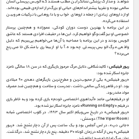
شواهد و مدارک پزشکی نشانگر این مطلب هستند که الویس پریسلی انسان
سالمی نبوده و تقریبا بیشتر اندام‌های حیاتی او بزرگ‌تر از اندازه‌ی طبیعی بوده‌اند.
او از داروهای زیادی از جمله داروهای خواب و یا داروهایی با ترکیبات هرویین
استفاده می‌کرده.
در این برنامه با بهترین دوست دوران کودکی، عموزاده و هم‌چنین پرستار
خصوصی او نیز گفت‌و‌گو خواهیم کرد. این‌ها در حقیقت افرادی هستند که عاشق
الویس بودند و در این برنامه با مصاحبه با آن‌ها می‌خواهیم پی‌ببریم که دلیل
واقعی مرگ الویس پریسلی چه بوده. آیا او از بیماری یا مشکل خاصی رنج
می‌برده؟
ریور فینیکس :
کالبدشکافی دلایل مرگ مرموز بازیگری که در سن ۱۸ سالگی نامزد
جایزه اسکار شده بود:
«ریور فینیکس» یکی از محبوب‌ترین و مطرح‌ترین بازیگرهای دهه‌ی ۹۰ میلادی
بود. او در ظاهر زندگی سالمی داشت، تندرست و سلامت و هم‌چنین ضد مصرف
مواد مخدر بود.
او در فیلم‌هایی مانند «آیداهوی اختصاصی خودم» بازی کرده بود و به خاطر بازی
در فیلم «Running on Empty» نامزد جایزه اسکار نیز شده بود.
«ریور فینیکس» در تاریخ سی‌و‌یکم اکتبر سال ۱۹۹۳، در کلوب اختصاصی شبانه
(The Viper Room) دوستش،
«جانی دپ»، در لس‌ آنجلس بود و یک ساعت پس از آن دچار تشنج شد. «ریور
فینیکس» پس از آنکه در زمان کوتاه ۳۰ دقیقه، پنج بار دچار تشنج شد، درگذشت.
زمان مرگ او ۰۱:۵۱ صبح اعلام شد.