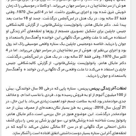
هوش از سر تماشاچیان در سراسر جهان می‌پراند. او کاملا در موسیقی راک زمان
خویش غرق شده بود و اجرای بی‌نظیری داشت. اما در 4 اکتبر سال 1970، وقتی
فقط 27 ساله بود، در یک هتل در لس‌آنجلس درگذشت. جسد او 18 ساعت بعد
پیدا شد. دکتر مایکل هانتر، پاتولوژیست پزشکی‌قانونی، از گزارش کالبدشکافی
جنیس جاپلین برای تشکیل تصویری منسجم از روزها و لحظه‌های آخر زندگی او
استفاده می‌کند تا علت واقعی مرگ ناگهانی این خواننده و آهنگ‌ساز بااستعداد و
جوان را دریابد.خلاصه دومجنیس جاپلین یک ستاره واقعی موسیقی راک اند رول
بود و اجرای بی‌نظیر او، هوش از سر تماشاچیان در سراسر جهان می‌پراند. اما در 4
اکتبر سال 1970، وقتی فقط 27 ساله بود، در یک هتل در لس‌آنجلس درگذشت.
دکتر مایکل هانتر، پاتولوژیست پزشکی‌قانونی، از گزارش کالبدشکافی جنیس
جاپلین استفاده می‌کند تا علت واقعی مرگ ناگهانی این خواننده و آهنگ‌ساز
بااستعداد و جوان را دریابد.
لحظات آخر زندگی پرینس
پرینس، ستاره پاپی که در طی 30 سال خوانندگی، بیش
از 100 میلیون آلبوم از او به فروش رسیده بود، فردی با تناسب اندام، و مخالف
جدی موادمخدر بود که به سلامت جسم خود اهمیت زیادی می‌داد. با این حال، در
21 آوریل سال 2016، پرینس به طرز بسیار تکان‌دهنده‌ای از مصرف بیش از حد
موادمخدر درگذشت. این موضوع هنوز در حال بررسی است.دکتر مایکل هانتر،
پاتولوژیست شناخته‌شده پزشکی‌قانونی، سوابق پزشکی پرینس را برای کشف
دلایل احتمالی مرگ ناگهانی او در سن 57 سالگی تحلیل می‌کند تا آنچه که در
لحظه‌های آخر این ستاره بسیار دوست‌داشتنی اتفاق افتاده است را آشکار سازد.