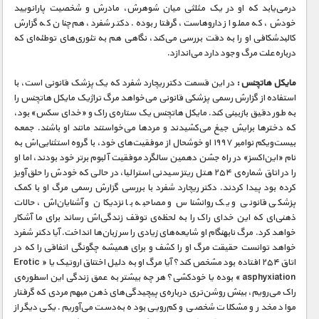
مستند های اختصاصی
درمی‌یابد که او در یک مثلثی میان شوهرش، مادرش و شخصیت پارانویید
خودش، که مملو از داروهاست، گرفتار بوده. دکتر شفرد، هم‌چنان که گزارش
کالبدشکافی او را به دقت بررسی می‌کند، نگاهی هم به تئوری‌های توطئه‌ای که
درباره‌علت مرگ وجود دارد می‌اندازد.
مایکل هاتچنس :
در این قسمت دکتر ریچارد شفرد که یک پزشک قانونی است، با
استفاده از گزارش رسمی پزشکی قانونی می‌خواهد مرگ تراژیک مایکل هاتچنس را
به طور دقیق بازبینی کند. مایکل هاتچنس یک ستاره‌ی راک و «خدای سکس» بود،
که دخترها برایش جیغ می‌کشیدند و مردها می‌خواستند مانند او باشند. جمعه
بیست‌و‌یکم نوامبر ۱۹۹۷ او خوشحال از موفقیت‌های خود، با گروه استثنایی‌اش به
نام «این‌اکسز» در راه جشن دهمین سالگرد موفقیت آلبوم برتر خود بودند، اما او
را در اتاق شماره‌ی ۲۵۴ هتل ریتز سیدنی استرالیا، در حالی که خودش را حلق‌آویز
کرده بود پیدا کردند. دکتر ریچارد شفرد با بررسی گزارش رسمی مرگ او با کمک
پزشکی قانونی و یک روانشناس و مصاحبه با نزدیکان و آشنایان‌اش، حالات
ذهنی‌ای که این خدای راک را به لحظه‌ی توقف زندگی‌اش رساند برای ما آشکار
خواهد کرد. مرگ نابهنگام او شایعه‌های زیادی را سر زبان‌ها انداخت. آیا دکتر شفرد
خواهد توانست حقیقت مرگ او را کشف و برای همیشه چگونگی اتفاقی را که در
اتاق ۲۵۴ افتاده بود مشخص کند؟ آیا مرگ او به دلیل اختناق اروتیک یا « Erotic
asphyxiation » بوده یا خودکشی؟ هر چه بیشتر به عمق زندگی این اسطوره‌ی
راک می‌رویم، بینش روشن‌تری درباره‌ی پیچیدگی‌های ذهن مبهم مردی که گرفتار
مواد مخدر و مشکلات شخصی و کم‌رویی بوده به‌دست می‌آوریم. یکی دیگر از