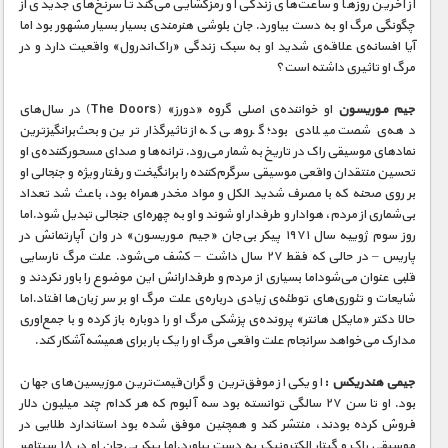
از آخرین روزها و ساعت‌های زندگی او رمزگشایی می‌کند تا سرنخ‌های جدیدی از
چگونگی مرگ او به دست بیاورد. جان بلوشی هنرمندی بسیار بسیار مشهور بود اما
آیا افسانه‌ی علاقه‌ی شدید او به سبک زندگی «راک‌اند‌رول» واقعیت دارد و در
مرگ او تاثیری داشته است؟
جیم موریسون
او خواننده‌ی اصلی گروه «دورز» (The Doors) در سال‌های
دهه‌ی شصت میلادی بود؛ گروهی که از تاثیرگذارترین و بحث‌برانگیزترین
نمادهای موسیقی راک در تاریخ به شمار می‌رود. ترانه‌ها و صدای مسحورکننده‌ی او
تحسین منتقدان واقعی موسیقی سرگرم‌کننده را برانگیخت و رفتار ویژه‌ و جنجالی او
بر روی صحنه که با مصرف شدید الکل و مواد مخدر همراه بود، باعث شد تعداد
بی‌شماری از مردم، هوادار و طرفدار او شوند و او به چهره‌‌ای جنجالی تبدیل شود.اما
روز سوم ژوییه سال ۱۹۷۱ پیکر بی‌جان «جیم موریسون» در وان آپارتمانش در
پاریس – در حالی که فقط ۲۷ سال داشت – کشف می‌شود. علت مرگ نارسایی
قلبی عنوان می‌شوداما بسیاری از مردم و طرفدارانش این موضوع را باور نکردند و
شایعات و تئوری‌های توطئه‌ی زیادی درباره‌ی علت مرگ او بر سر زبان‌ها افتاد.اما
حالا دکتر «مایکل هانتر» پرونده‌ی پزشکی مرگ او را دوباره باز کرده و با جمع‌اوری
مدارک می‌خواهد سرانجام علت واقعی مرگ او را یک بار برای همیشه آشکار کند.
جیمی هندریکس :
او یکی از موفق‌ترین و گران‌قیمت‌ترین موزیسین‌های جهان
بود. او تا سن ۲۷ سالگی توانسته بود سه آلبوم که هر کدام چند میلیون دلار
فروش کرده بودند، منتشر کند و همچنین موفق شده بود استاندارد طلایی در
موسیقی راک و گیتار الکترونیک به دست بیاورد.اما پیکر بی‌جان او در ۱۸ سپتامبر