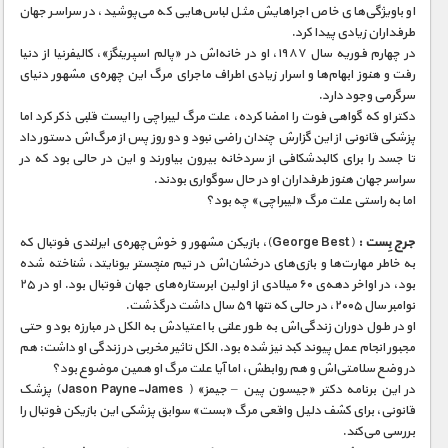
او باویژگی‌های خاص اجراهایش مثل لباس‌هایی که می‌پوشید، در سراسر جهان
طرفداران زیادی پیدا کرد.
در چهارم فوریه سال ۱۹۸۷، او در خانه‌اش در «پالم اسپرینگز»، کالیفرنیا از دنیا
رفت و هنوز ابهام‌ها و اسرار زیادی اطراف ماجرای مرگ این چهره‌ی مشهور دنیای
سرگرمی وجود دارد.
دکتر او که گواهی فوت را امضا کرده، علت مرگ لیبراچی را ایست قلبی ذکر کرد اما
پزشکی قانونی از این گزارش چندان راضی نبود و دو روز پس از مرگ‌اش دستور داد
تا جسد را برای کالبدشکافی از سردخانه بیرون بیاورند و این در حالی بود که در
سراسر جهان هنوز طرفداران او در حال سوگواری بودند.
اما به راستی علت مرگ «لیبراچی» چه بود؟
جرج بِست :
(George Best)، بازیکن مشهور و خوش‌چهره‌ی ایرلندی فوتبال که
به خاطر مهارت‌ها و بازی‌های درخشان‌اش در تیم منچستر یونایتد، شناخته شده
بود، در اواخر دهه‌ی ۶۰ میلادی از اولین ابرستاره‌های جهان فوتبال بود. او در ۲۵
نوامبر سال ۲۰۰۵، در حالی که تنها ۵۹ سال داشت درگذشت.
او در طول دوران زندگی‌اش به طور علنی با اعتیادش به الکل در مبارزه بود و حتی
مجبور انجام عمل پیوند کبد نیز شده بود. الکل تاثیر مخربی در زندگی او داشت: هم
در وضع سلامتی‌اش و هم روابطش، اما آیا علت مرگ او همین موضوع بود؟
در این برنامه دکتر «جیسون پین – جیمز» ( Jason Payne-James) پزشک
قانونی، برای کشف دلیل واقعی مرگ «بست» سوابق پزشکی این بازیکن فوتبال را
بررسی می‌کند.