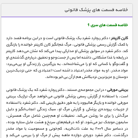
دنیای خوراکی ها
خلاصه قسمت های پزشک قانونی
زمین شناسی / محیط زیست
خلاصه قسمت های سری 1
سازه/ معماری/ مهندسی
کارن کارپنتر :
دکتر ریچارد شفرد یک پزشک قانونی است و در این برنامه قصد دارد
سرگرمی
با کمک گزارش رسمی پزشکی قانونی، مرگ غم‌انگیز کارن کارپنتر خواننده را بازنگری
شناخت کودکان
کند. دکتر شفرد در سوابق پزشکی او مدارکی پیدا می‌کند که نشان می‌دهد کارپنتر
در رابطه با غذا مشکلاتی داشته اما پس از جست‌و‌جو و تحقیق درباره‌ی گذشته‌ی او
طبیعت
و گفت‌وگو با کسانی که او را می‌شناخته‌اند، به بزرگترین راز زندگی او پی‌می‌برد:
مواد مخدر. او به مواد مخدر اعتیاد داشته است؛ اعتیادی که حتی نزدیک‌ترین
علم و فناوری
دوستان و عزیزترین نزدیکانش هم از آن بی‌خبر بوده‌اند.
فرهنگ / هنر
بریتنی مورفی :
در این مجموعه‌ی مستند، دکتر ریچارد شفرد که یک پزشک قانونی
کیهان / نجوم
است، با استفاده از گزارش رسمی پزشکی قانونی می‌خواهد مرگ تراژیک بریتنی
مورفی خواننده و بازیگر هالیوود را به طور دقیق بازبینی کند. دکتر شفرد با استفاده
گردشگری
از جزییات پرونده‌ی پزشکی و گزارش مرگ او، سبک زندگی اعجاب‌انگیز و دلیل
مرگ‌اش را برای ما روشن می‌کند. تحقیقات او هم‌چنین شامل مرگ همسرش،
ماورایی
سایمون مونجک نیز می‌شود. او که در فیلم‌های سرنخ و هشت مایل ستاره بوده،
مسابقات / ورزشی
در دسامبر سال ۲۰۰۹ به علت ذات‌الریه، کم‌خونی و مسمومیت با مواد مخدر
درگذشت. دکتر شفرد دوره‌ی دوازده ماهه پیش از مرگ او را بررسی می‌کند و