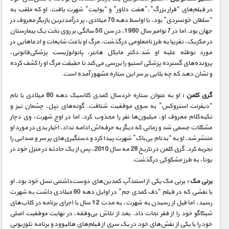
در فیلم‌های “فرار بزرگ”،”هفت دلاور” و “بولیت” شهرت یافت. او که ملقب به
“سلطان خونسردی” بود، تا اواسط دهه 70 میلادی، پر درآمدترین بازیگر معروف در
جهان بود. اما در 7 نوامبر سال 1980، در سن 50 سالگی بر روی تخت یک بیمارستان
در مکزیک، تقریبا به طرز نامعلومی درگذشت. مرگ او باعث شایعات و ادعاهایی در
مورد توطئه علیه او شد.دکتر مایکل هانتر، پاتولوژیست پزشکی‌قانونی،
پرونده‌های گسترده پزشکی استیو را بررسی می‌کند تا حقیقت مرگ او را کشف کرده
و نشان دهد که چه بلایی بر سر این ستاره مشهور آمده است.
گری کلمن :
او به عنوان ستاره خردسال کمدی کلاسیک دهه 80 میلادی با نام
“دیفرنت استروکس” به سوی موفقیت شتافت. گونه‌های تپل، چشمان تیز و
تکیه‌کلام معروف او، میلیون‌ها نفر را مجذوب کرد. اما در اوج شهرت، وی دچار
مشکلات جسمی شد و زمانی که دیگر به حرفه‌اش ادامه نداد، اخبار بدی در مورد او
منتشر شد. او به “بدنام بی‌باک” شهرت پیدا کرد و دستگیری‌های پر سر و صدایی را
تجربه کرد. گری کلمن در تاریخ 28 مه سال 2010، پس از یک حادثه در منزل خود در
یوتا، به طرز مشکوکی درگذشت.
برنی مک :
برنی مک یکی از استندآپ کمدین‌های دوست‌داشتنی نسل خود بود. او
با نقشی که در فیلم “دف کمدی جم” در اوایل دهه 90 میلادی داشت به شهرت
رسید، اما قبل از رسیدن به شهرت، به مدت 12 سال با اجرای برنامه در کلاب‌های
شیکاگو خود را از فقر نجات داد. بعد از تلاش بی‌وقفه، در نهایت موفقیت اصلی
خود را با یکی از نقش‌های خود در یک سری از فیلم‌های هالیوود و برنامه تلوزیونی