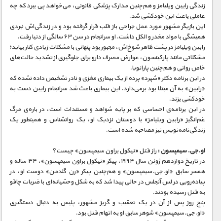
زندگی رابین ویلیامز و هم‌چنین مدارک پزشکی قانونی، می‌خواهد پی ببرد که چه
عاملی باعث این خودکشی شد.
این بازیگر مشهور مورد عمل جراحی باز قلب قرار گرفته بود و در زندگی‌اش نبردی
همیشگی با مواد مخدر و الکل داشت. او سرانجام در سن ۶۳ سالگی از دنیا رفت.
رابین ویلیامز در پشت ظاهر شوخ‌اش، مجبور بود پنهانی با مشکلات زیادی کنار بیاید؛
مشکلاتی مانند پارکینسون، عوارض مصرف دارو برای جلوگیری از تشدید حالت‌های
خاص روانی و هم‌چنین پارانویا.
در این برنامه دکتر «شپرد» پرده از یک بیماری مغزی و نادر تشخیص داده نشده که
«رابین» به آن مبتلا بود برمی‌دارد. این بیماری باعث شد سرانجام رابین دست به
خودکشی بزند.
در این برنامه‌ی احساسی که بر پایه شواهد و مستندات است، در باره‌ی مرگ
غم‌انگیز «رابین ویلیامز» با دوستان نزدیک او، یک روانشناس و همینطور یک
زندگی‌نامه‌نویس نیز مصاحبه شده است.
او.جی. سیمپسون :
راز قتل «نیکول براون سیمپسون» چیست؟
در تاریخ دوازدهم ژوئن سال ۱۹۹۴، پیکر «نیکول براون سیمپسون»، ۳۴ ساله و
همسر سابق «او‌.جی.سیمپسون» و هم‌چنین پیکر «رن گلدمن» دوست او، در
پیاده‌رویی در لس‌ آنجلس در حالی پیدا شد که به شکل وحشیانه‌ای با ضربات چاقو
به قتل رسیده بودند.
پنج روز پس از آن در یک تعقیب و گریز مشهور، پلیس به دنبال دستگیری
«او.جی.سیمپسون» شوهر سابق او به اتهام قتل بود.