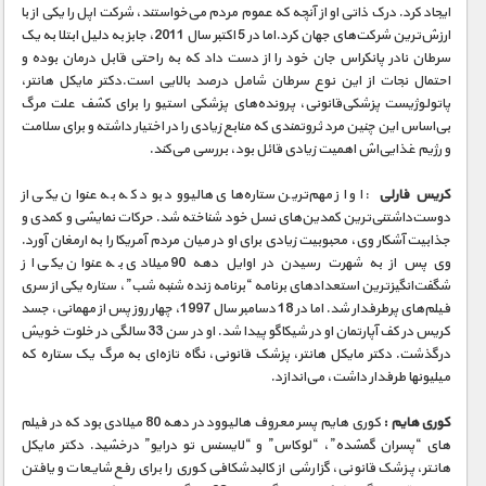
ایجاد کرد. درک ذاتی او از آنچه که عموم مردم می‌خواستند، شرکت اپل را یکی از با
ارزش‌ترین شرکت‌های جهان کرد.اما در 5 اکتبر سال 2011، جابز به دلیل ابتلا به یک
سرطان نادر پانکراس جان خود را از دست داد که به راحتی قابل درمان بوده و
احتمال نجات از این نوع سرطان شامل درصد بالایی است.دکتر مایکل هانتر،
پاتولوژیست پزشکی‌قانونی، پرونده‌های پزشکی استیو را برای کشف علت مرگ
بی‌اساس این چنین مرد ثروتمندی که منابع زیادی را در اختیار داشته و برای سلامت
و رژیم غذایی‌اش اهمیت زیادی قائل بود، بررسی می‌کند.
کریس فارلی
: او از مهم‌ترین ستاره‌های هالیوود بود که به عنوان یکی از
دوست‌داشتنی‌ترین کمدین‌های نسل خود شناخته شد. حرکات نمایشی و کمدی و
جذابیت آشکار وی، محبوبیت زیادی برای او در میان مردم آمریکا را به ارمغان آورد.
وی پس از به شهرت رسیدن در اوایل دهه 90 میلادی به عنوان یکی از
شگفت‌انگیزترین استعدادهای برنامه “برنامه زنده شنبه شب”، ستاره یکی از سری
فیلم‌های پرطرفدار شد. اما در 18 دسامبر سال 1997، چهار روز پس از مهمانی، جسد
کریس در کف آپارتمان او در شیکاگو پیدا شد. او در سن 33 سالگی در خلوت خویش
درگذشت. دکتر مایکل هانتر، پزشک قانونی، نگاه تازه‌ای به مرگ یک ستاره که
میلیون‎ها طرفدار داشت، می‌اندازد.
کوری هایم :
کوری هایم پسر معروف هالیوود در دهه 80 میلادی بود که در فیلم
های “پسران گمشده”، “لوکاس” و “لایسنس تو درایو” درخشید. دکتر مایکل
هانتر، پزشک قانونی، گزارشی از کالبدشکافی کوری را برای رفع شایعات و یافتن