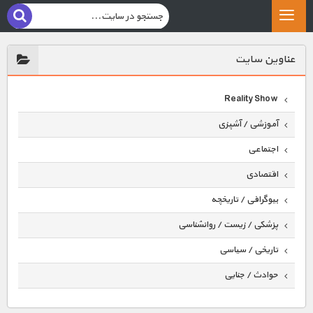
عناوين سايت
Reality Show
آموزشی / آشپزی
اجتماعی
اقتصادی
بیوگرافی / تاریخچه
پزشکی / زیست / روانشناسی
تاریخی / سیاسی
حوادث / جنایی
حیوانات