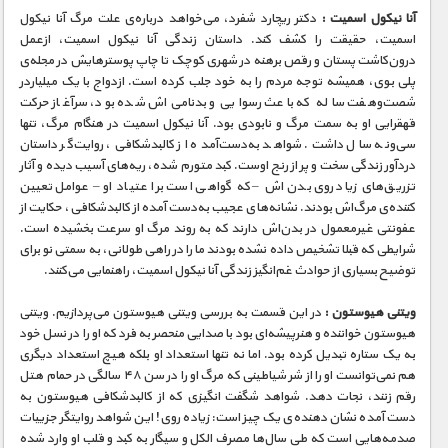
آنا نیکول اسمیت :
دکتر ریچارد شفرد، می‌خواهد درباره‌ی علت مرگ آنا نیکول
اسمیت، حقیقت را کشف کند. داستان زندگی آنا نیکول اسمیت، ازعمل
درون‌کاشت پستان و رقص برهنه در شهری کوچک تا چاپ پوستر‌هایش در مجله‌ی
پلی بوی، همیشه توجه مردم را به خود جلب کرده است. ازدواج با یک میلیاردر
شصت‌و‌هفت ساله که باعث رسوایی و بدنامی‌اش شده بود، سرآغاز حرکت
قهقرایی او به سمت مرگ و نابودی بود. آنا نیکول اسمیت در هنگام مرگ، تنها
سی‌و‌نه سال داشت. شواهد به‌دست‌آمده از کالبدشکافی، روایت‌گر داستان
دردآور زندگی سخت و پر از رنج اوست. کبد متورم شده، ریه‌های آسیب دیده و آثار
تزریق‌های زیاد روی بدن‌اش – که گواهی است بر اعتیاد او – عوامل تعیین
کننده‌ی مرگ‌اش بودند. نشانه‌های عجیب به‌دست آمده از کالبدشکافی، حکایت از
عفونتی غیرمعمول در بدن‌اش دارند که به روند مرگ او سرعت بخشیده است.
شرایطی که قبلا تشخیص داده نشده بودند ما را در راهی طولانی، به سمتی نو برای
توضیح بسیاری از حوادث غم‌انگیز زندگی آنا نیکول اسمیت، راهنمایی می‌کنند.
ویتنی هیوستون :
در این قسمت به بررسی ویتنی هیوستون می‌پردازیم. ویتنی
هیوستون خواننده و هنرپیشه‌ای بود با صدایی منحصر به فرد که او را در نسل خود
به یک ستاره تبدیل کرده بود. اما نه تنها استعداد او بلکه هیچ استعداد دیگری
هم نمی‌توانست او را از شر شیاطینی که مرگ او را در سن ۴۸ سالگی در حمام هتل
رقم زنند، نجات دهد. شواهد شگفت انگیزی که از کالبدشکافی هیوستون به
دست آمده نشان دهنده‌ی یک چیز است: زیاده روی! این شواهد روایتگر جزییات
صدمه‌هایی است که طی سال‌ها مصرف الکل و سیگار به کبد و قلب او وارد شده