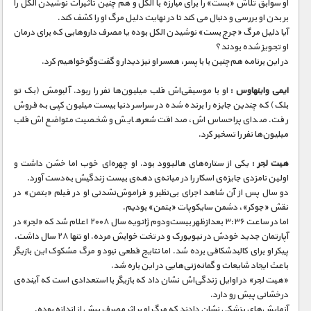
او سوابق تلاش «بست» را برای مبارزه با الکل و هم چنین تاثیرات نوشیدن الکل را
بر بدن او بررسی و دنبال می کند تا در نهایت دلیل مرگ او را کشف کند.
آیا دلیل مرگ «جرج بست» نوشیدن الکل بوده یا مصرف داروهایی که برای درمان
او تجویز شده بودند؟
در این برنامه هم‌چنین با با پسر، همسر او نیز دیدار و گفت‌و‌گوخواهیم کرد.
ایمی واینهاوس :
او با موسیقی‌اش قلب میلیون‌ها نفر را ربود. آلبومش (بک تو
بلک) که چندین جایزه را برنده شده در سراسر دنیا بیست میلیون کپی به فروش
رفت. صدای پراحساس‌اش، صداقت شعرهایش و شخصیت متواضع‌اش قلب
میلیون‌ها نفر را تسخیر کرد.
هیت لجر :
یکی از ستاره‎‌های هالیوود بود. او چهره‌ای خوب اما خشن داشت و
اولین نامزدی جایزه‌ی اسکار را در میانه‌ی دهه‌ی بیست زندگیش به‌دست آورد.
دو سال پس از آن شاهد اجرای بی‌نظیر و فراموش‌نشدنی او در فیلم «بتمن» در
نقش «جوکر»، دشمن سایکوپات «بتمن» بودیم.
اما در ساعت ۳:۳۶ بعدازظهر بیست‌و‌دوم ژانویه سال ۲۰۰۸ اعلام شد که «لجر» در
آپارتمان جدید خودش در نیویورک و در تخت خوابش مرده. او تنها ۲۸ سال داشت.
پیکر او برای کالبدشکافی برده شد. اما نتایج قطعی نبود و مرگ مشکوک این بازیگر
باعث ایجاد شایعات و گمانه‌زنی‌هایی در این باره شد.
«هیت لجر» در اوایل زندگی‌اش نشان داد که بازیگر با استعدادی است که آینده‌ی
درخشانی پیش رو دارد.
آزمایش‌های پزشکی نشان دادند که مرگ او بر اثر مصرف بیش از اندازه بوده.