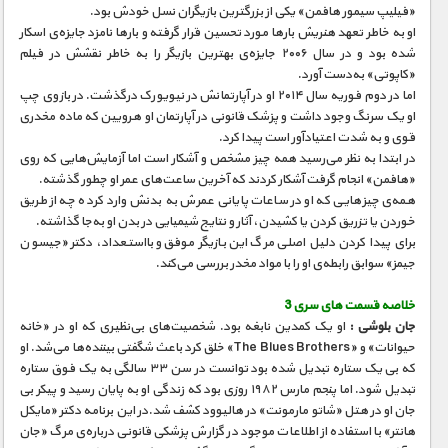
«فیلیپ سیمور هافمن» یکی از بزرگترین بازیگران نسل خودش بود.
او به خاطر تعهد هنریش بارها مورد تحسین قرار گرفته و بارها نامزد جایزه‌ی اسکار
شده بود و در سال ۲۰۰۶ جایزه‌ی بهترین بازیگر را به خاطر نقشش در فیلم
«کاپوتی» به‌دست آورد.
اما در دوم فوریه سال ۲۰۱۴ او در آپارتمانش در نیویورک درگذشت. در بازوی چپ
او یک سرنگ وجود داشت و پزشک قانونی در آپارتمان او هرویین که ماده مخدری
قوی و به شدت اعتیاد‌آور است پیدا کرد.
در ابتدا به نظر می‌رسید همه چیز مشخص و آشکار است اما آزمایش‌هایی که روی
«هافمن» انجام گرفت آشکار کردند که آخرین ساعت‌های عمر او چطور گذشته.
همه‌ی چیزهایی که او در ساعات پایانی عمرش به بدنش وارد کرده چه از طریق
خوردن یا تزریق کردن یا کشیدن، آثار و نتایج شیمیایی در بدن او به‌جا گذاشته.
برای پیدا کردن دلیل اصلی مرگ این بازیگر موفق و بااستعداد، دکتر «جیسون
جیمز» سوابق رابطه‌ی او را با مواد مخدر بررسی می‌کند.
خلاصه قسمت های سری 3
جان بلوشی :
او یک کمدین نابغه بود. شخصیت‌های بی‌نظیری که او در «خانه
حیوانات» و «The Blues Brothers» خلق کرد باعث شگفتی بیننده‌ها می‌شد. او
که بی یک ستاره تبدیل شده بود توانست در سن ۳۳ سالگی به یک فوق ستاره
تبدیل شود. اما پنجم مارس ۱۹۸۲ روزی بود که زندگی او به پایان رسید و پیکر بی
جان او در هتل «شاتو مارمونت» در هالیوود کشف شد.در این برنامه دکتر «مایکل
هانتر» با استفاده از اطلاعات موجود در گزارش پزشکی قانونی درباره‌ی مرگ «جان