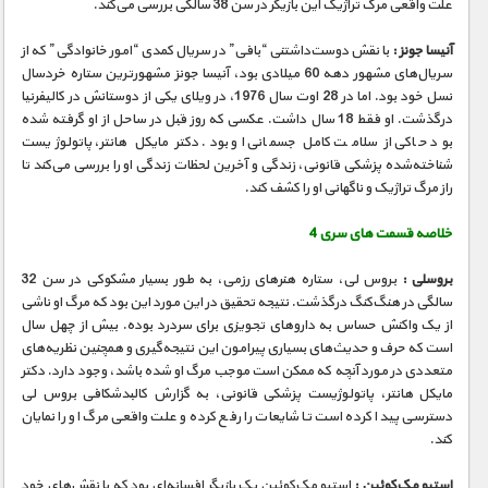
علت واقعی مرگ تراژیک این بازیگر در سن 38 سالگی بررسی می‌کند.
آنیسا جونز :
با نقش دوست‌داشتنی “بافی” در سریال کمدی “امور خانوادگی” که از
سریال‌های مشهور دهه 60 میلادی بود، آنیسا جونز مشهورترین ستاره خردسال
نسل خود بود. اما در 28 اوت سال 1976، در ویلای یکی از دوستانش در کالیفرنیا
درگذشت. او فقط 18 سال داشت. عکسی که روز قبل در ساحل از او گرفته شده
بود حاکی از سلامت کامل جسمانی او بود. دکتر مایکل هانتر، پاتولوژیست
شناخته‌شده پزشکی قانونی، زندگی و آخرین لحظات زندگی او را بررسی می‌کند تا
راز مرگ تراژیک و ناگهانی او را کشف کند.
خلاصه قسمت های سری 4
بروسلی :
بروس لی، ستاره هنرهای رزمی، به طور بسیار مشکوکی در سن 32
سالگی در هنگ‌کنگ درگذشت. نتیجه تحقیق در این مورد این بود که مرگ او ناشی
از یک واکنش حساس به داروهای تجویزی برای سردرد بوده. بیش از چهل سال
است که حرف و حدیث‌های بسیاری پیرامون این نتیجه‌گیری و همچنین نظریه‌های
متعددی در مورد آنچه که ممکن است موجب مرگ او شده باشد، وجود دارد. دکتر
مایکل هانتر، پاتولوژیست پزشکی قانونی، به گزارش کالبدشکافی بروس لی
دسترسی پیدا کرده است تا شایعات را رفع کرده و علت واقعی مرگ او را نمایان
کند.
استیو مک‌کوئین :
استیو مک‌کوئین یک بازیگر افسانه‌ای بود که با نقش‌های خود