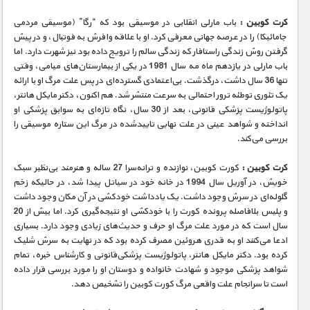
کرت کوبین :
باب مارلی انقلابی در موسیقی بود که “رگا” (موسیقی مردمی
جامائیکا) را در عرصه جهانی معرفی کرد. او با علاقه وافرش به فوتبال، و در پیش
گرفتن روش زندگی راستافار که زندگی سالم را ترویج داده بود نیز شهرت دارد. اما
باب مارلی در یازدهم ماه مه سال 1981 در یکی از بیمارستان‌های میامی، وقتی
تنها 36 سال داشت، درگذشت. بی‌اعتمادی گسترده‌ای در پس علت مرگ او با ارائه
یک تئوری توطئه ترور احتمالی به سرعت منتشر شد. هم اکنون، دکتر مایکل هانتر،
پاتولوژیست پزشکی قانونی، بعد از 30 سال، نگاه تازه‌ای به سوابق پزشکی او
انداخته و شواهد عینی در علت نهایی تایید‌شده در مرگ این ستاره موسیقی را
بررسی می‌کند.
کرت کوبین :
کورت کوبین، نوازنده و ترانه‌سرا 27 ساله و هنرمند بی‌نظیر سبک
خویش، در آوریل سال 1994 در خانه خود در سیاتل پیدا شد، در حالیکه زخم
گلوله‌ای در سرش وجود داشت. یک یادداشت خودکشی در آن مکان وجود داشت
و پلیس بلافاصله پرونده کورت را با خودکشی او نتیجه‌گیری کرد. اما بیش از 20
سال است که در مورد علت مرگ او حرف و حدیث‌های زیادی وجود دارد. بسیاری
ادعا می‌کنند او به قدری هروئین مصرف کرده بود که در نهایت به سرش شلیک
کرده بود. دکتر مایکل هانتر، پاتولوژیست پزشکی‌قانونی و کارشناس خبره، تمام
شواهد پزشکی موجود و شهادت خانواده و دوستان او را مورد بررسی قرار داده
است تا سرانجام علت واقعی مرگ کورت کوبین را تشخیص دهد.