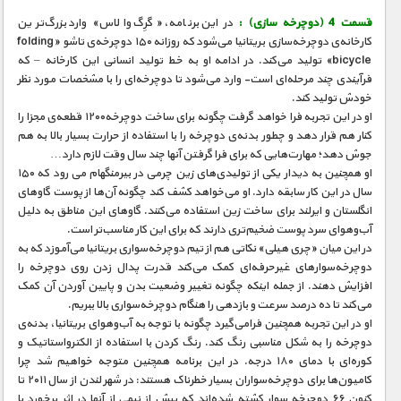
قسمت 4 (دوچرخه سازی) :
در این برنامه، «گرِگ والاس» وارد بزرگ‌ترین
کارخانه‌ی دوچرخه‌سازی بریتانیا می‌شود که روزانه ۱۵۰ دوچرخه‌ی تاشو «folding
bicycle» تولید می‌کند. در ادامه او به خط تولید انسانی این کارخانه – که
فرآیندی چند مرحله‌ای است- وارد می‌شود تا دوچرخه‌ای را با مشخصات مورد نظر
خودش تولید کند.
او در این تجربه فرا خواهد گرفت چگونه برای ساخت دوچرخه۱۲۰۰ قطعه‌ی مجزا را
کنار هم قرار دهد و چطور بدنه‌ی دوچرخه را با استفاده از حرارت بسیار بالا به هم
جوش دهد؛ مهارت‌هایی که برای فرا گرفتن آنها چند سال وقت لازم دارد…
او همچنین به دیدار یکی از تولیدی‌های زین‌ چرمی در بیرمنگهام می رود که ۱۵۰
سال در این کار سابقه دارد. او می‌خواهد کشف کند چگونه آن‌ها از پوست گاوهای
انگلستان و ایرلند برای ساخت زین استفاده می‌کنند. گاوهای این مناطق به دلیل
آب‌و‌هوای سرد پوست ضخیم‌تری دارند که برای این کار مناسب‌تر است.
در این میان «چری هیلی» نکاتی هم از تیم دوچرخه‌سواری بریتانیا می‌آموزد که به
دوچرخه‌سوارهای غیرحرفه‌ای کمک می‌کند قدرت پدال زدن روی دوچرخه را
افزایش دهند. از جمله اینکه چگونه تغییر وضعیت بدن و پایین آوردن آن کمک
می‌کند تا ده درصد سرعت و بازدهی را هنگام دوچرخه‌سواری بالا ببریم.
او در این تجربه همچنین فرامی‌گیرد چگونه با توجه به آب‌و‌هوای بریتانیا، بدنه‌ی
دوچرخه را به شکل مناسبی رنگ کند. رنگ کردن با استفاده از الکترواستاتیک و
کوره‌ای با دمای ۱۸۰ درجه. در این برنامه همچنین متوجه خواهیم شد چرا
کامیون‌ها برای دوچرخه‌سواران بسیار خطرناک هستند: در شهر لندن از سال ۲۰۱۱ تا
کنون ۶۶ دوچرخه سوار کشته شده‌اند که بیش از نیمی از آنها در اثر برخورد با