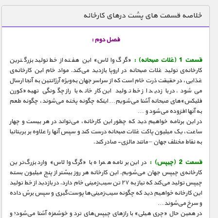
دنیای خوراکی ها
خلاصه قسمت های پشت درهای کارخانه
زمین شناسی / محیط زیست
فصل دوم :
سازه/ معماری/ مهندسی
قسمت 1 (غلات صبحانه) :
«گرگ والاس» این هفته از خط تولید بزرگترین
سرگرمی
کارخانه‌ی تولید غلات صبحانه در اروپا بازدید می‌کند. مواد خام این کارخانه‌ی
شناخت کودکان
غذایی، در حقیقت ذرت خام است که از سراسر جهان به‌ویژه آرژانتین به آنجا ارسال
می‌شود. در بازدید از خط تولید این کارخانه با راز چگونگی تهیه «کورن
طبیعت
فلیکس»‌های صبحانه آشنا می‌شویم… اینکه چگونه پخته می‌شوند، چگونه طعم
به آنها افزوده می‌شود و …
علم و فناوری
در این برنامه خواهیم دید که چطور این کارخانه، می‌تواند در هر بیست و چهار
فرهنگ / هنر
ساعت، یک میلیون پاکت غلات صبحانه درست کند و سپس آنها را علاوه بر بریتانیا
به نقاط مختلف جهان – مانند مالزی- صادر کند.
کیهان / نجوم
قسمت 2 (چیپس) :
در این برنامه همراه با «گرگ والاس» وارد بزرگ‌ترین
گردشگری
کارخانه‌ی چیپس جهان می‌شویم. این کارخانه هر روز بیشتر از پنج میلیون بسته
چیپس تولید می‌کند که نیاز به ۲۷ تن سیب‌زمینی خام دارد. در بازدید از خط تولید
ماورایی
این کارخانه خواهیم دید که چگونه سیب‌زمینی‌ها پوست‌گیری و سپس برش داده
مسابقات / ورزشی
و سرخ می‌شوند…
در همین حال «چری هیلی» با رازهای چیپس‌های ترد و خوشمزه آشنا می‌شود؛ و