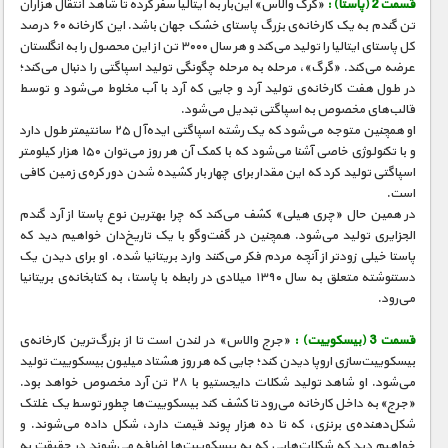
قسمت 2 (پاستا) :
«گرگ والاس» این‌بار به ایتالیا سفر کرده تا شاهد انتقال هزاران
تن گندم به یک کارخانه‌‌ی بزرگ پاستای خشک جهان باشد. این کارخانه ۶۰ درصد
کل پاستای ایتالیا را تولید می‌کند و هر سال ۳۰۰۰ تن از این محصول را به انگلستان
عرضه می‌کند. «گرگ»، مرحله به مرحله چگونگی تولید اسپاگتی را دنبال می‌کند؛
در طول هفت کارخانه‌ی تولید آرد و جایی که آرد با آب مخلوط می‌شود و توسط
قالب‌های مخصوص به اسپاگتی تبدیل می‌شود.
او همچنین متوجه می‌شود که یک رشته اسپاگتی ایده‌آل ۲۵ سانتیمتر طول دارد
و با تکنولوژی خاصی آشنا می‌شود که با کمک آن هر روز می‌توان ۱۵۰ هزار کیلومتر
اسپاگتی تولید کرد که این مقدار برای چهار بار کشیده شدن دور کره‌ی زمین کافی
است.
در همین حال «چری هیلی» کشف می‌کند که چرا بهترین نوع پاستا از آرد گندم
الجزایری تولید می‌شود. همچنین در گفت‌وگو با یک تاریخ‌دان خواهیم دید که
پاستا خیلی زودتر از آنچه مردم فکر می‌کنند وارد بریتانیا شده. او برای دیدن یک
دستنوشته متعلق به سال ۱۳۹۰ میلادی در رابطه با پاستا، به کتابخانه‌ی بریتانیا
می‌رود.
قسمت 3 (بیسکوییت) :
«جرج والاس» در لندن است تا از بزرگ‌ترین کارخانه‌ی
بیسکوییت‌سازی اروپا دیدن کند؛ جایی که هر روز هشتاد میلیون بیسکوییت تولید
می‌شود. او شاهد تولید شکلات دایجستیو با ۲۸ تن آرد مخصوص خواهد بود.
«جرج» به داخل کارخانه می‌رود تا کشف کند بیسکوییت‌ها چطور توسط یک غلتک
شکل‌دهنده‌ی برنزی، که تا ده هزار پوند قیمت دارد، شکل داده می‌شوند. و
خواهیم دید که شکلات‌هایی که به بیسکوییت‌ها اضافه می‌شوند در حقیقت به