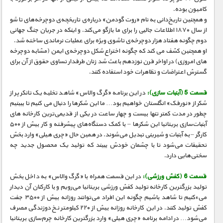
کامیون بوده.
و همچنین تاریخ‌دانی به نام «روت گودمن» درباره‌ی تاریخچه‌ی دوچرخه‌های تا شو
از سال ۱۸۷۰ اطلاعات جالبی را برای ما بازگو می‌کند. و اینکه در جریان جنگ جهانی
دوم چگونه هفتاد هزار دوچرخه‌ی تاشوی ویژه برای عملیات نرماندی ساخته شد.
او همچنین کشف می کند که چگونه اختراع شکل دوچرخه‌ی ایمن (مشابه دوچرخه
های امروزی) در اواخر قرن نوزدهم باعث شد زنان طرفدار تساوی حقوق از آن برای
گسترش اعتراضات و تظاهرات خود استفاده کنند.
قسمت 5 (آبنبات‌ سازی):
در این برنامه «گرگ والاس» شاهد تخلیه یک تانکر پر از
شکر از «نورفک» انگلستان خواهیم بود… ما این شکرها را دنبال می کنیم تا ببینیم
چطور در مدت کمتر تنها بیست و چهار ساعت در یکی از قدیمی‌ترین کارخانه های
آبنبات‌سازی بریتانیا این شکرها – با کمک دستگاه‌های پیشرفته و کار بیش از ۵۰۰
کارگر – به آبنبات و شیرینی تبدیل می‌شوند. در همین حال «چری هیلی» وارد بخش
تحقیقات می‌شود تا با چشمان خودش ببیند که تولید یک محصول جدید چه
سختی‌هایی دارد.
قسمت 6 (کفش ورزشی):
در این قسمت همراه با «گرگ والاس» به داخل بخش
تولید بزرگترین کارخانه تولید کفش ورزشی بریتانیا می‌رویم و با کارکنان آن دیدار
میءکنیم تا شاهد باشیم چگونه این افراد می‌توانند روزانه بیش از ۳۵۰۰ جفت
کفش تولید کنند. در این کارخانه روزانه بیش از ۲۲۰ کیلومتر نخ دوزندگی مصرف
می‌شود… در ادامه برنامه «چری هیلی» وارد بزرگترین کارخانه چرم‌سازی بریتانیا