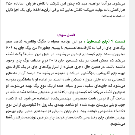
می‌شود. در آنجا خواهیم دید که چطور این شرکت با تلاش فراوان، سالانه ۲۵۰
هزار کفش باله تولید می‌کند؛ کفش هایی که برخی از آن‌ها فقط برای یک اجرا قابل
استفاده هستند.
فصل سوم :
قسمت 1 (چای کیسه‌ای) :
در این برنامه همراه با «گرِگ والاس» شاهد سفر
برگ‌های چای از کنیا به کارخانه‌ها هستیم تا ببینیم چطور ۲۰ تن برگ چای به ۶/۹
میلیون بسته چای کیسه‌ای تبدیل می‌شود. در طول این سفر «گرگ» کشف
می‌کند که ممکن است در یک کیسه‌ی چای تا ۲۰ نوع مختلف برگ چای وجود
داشته باشد. در همین حال «چری هیلی» از اسرار برگ‌های چای در یک کارخانه‌ی
تهیه چای آفریقایی رمزگشایی می‌کند و متوجه می‌شود ۴۰ درصد آن از ماده‌ای
شیمیایی به نام «پُلی فنول» تشکیل شده است. در ادامه او با غافلگیری متوجه
می‌شود که چای‌های سفید، سبز و سیاه، همه از یک نوع برگ تهیه می‌شوند. او
همچنین کشف می‌کند که کیسه‌ی چای از کاغذهای معمولی ساخته نشده بلکه در
ساخت آن از نوعی بافت مخصوص مهندسی‌شده استفاده می‌شود که از کنف،
چوب و پلی پروپیلن تهیه شده. او شاهد تهیه‌ی یک رول ۶۰ کیلومتری از این نوع
«کاغذ» مخصوص خواهد بود. و در پایان با برخی توصیه‌های علمی برای تهیه‌ی
بهترین فنجان چای و نیز برخی کارخانه‌های تولید چای در قرن نوزدهم در لندن آشنا
می‌شویم.