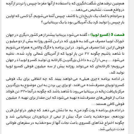
مستند های اختصاصی
همچنین ترفندهای شگفت‌انگیزی که با استفاده از آنها مغز ما چیپس را تردتر از آنچه
در واقع هست، تشخیص می‌دهد…
و سرانجام با کمک یک تاریخ‌دان با کاشف چیپس آشنا می‌شویم. آیا کسی که اولین
بار چیپس را تولید کرد یک آمریکایی بود یا یک بریتانیایی؟
قسمت 3 (کنسرو لوبیا) :
گفته می‌شود بریتانیا بیشتر از هر کشور دیگری در جهان
خوراک لوبیا مصرف می‌کند به طوری که در این کشور روزانه بیش از دو میلیون
قوطی از این غذا مصرف می‌شود. در این برنامه با «گرگ والاس» همراه می‌شویم
تا شاهد باشیم چگونه ۲۷ تن بارِ لوبیا که از آمریکای شمالی وارد شده، تخلیه
می‌شود… پس از آن به داخل بزرگترین کارخانه‌ی تولید کنسرو لوبیا در جهان
می‌رویم؛ کارخانه‌ای که می‌تواند روزانه بیش از سه میلیون قوطی کنسرو لوبیا
تولید کند.
در ادامه برنامه «چری هیلی» می‌خواهد ببیند که چه اتفاقی برای یک قوطی
کنسرو لوبیای مصرف‌شده می‌افتد. او برای پی بردن به این موضوع به بزرگترین
مرکز بازیافت زباله در بریتانیا می‌رود تا شاهد باشد که چگونه در آنجا ۳۲۰ تن فولاد
مذاب از قوطی‌های مصرف‌شده تهیه می‌شود که این مقدار برای تهیه ۸ میلیون
قوطی کافی هستند…
در ادامه‌ی برنامه «روت گودمن» به ما نشان می‌دهد که چطور در اوایل قرن
نوزدهم، سوءتغذیه باعث مرگ بیش از نیمی از دریانوردان بریتانیایی شد و
چگونه اختراع غذاهای کنسروی باعث نجات آنها از سوءتغذیه در سفرهای طولانی
مدت دریایی شد.