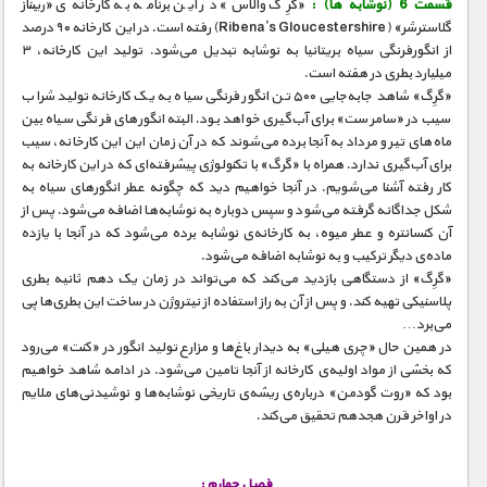
قسمت 6 (نوشابه ها) :
«گرِگ والاس» در این برنامه به کارخانه‌ی «ریبناز
گلاسترشر» (Ribena’s Gloucestershire) رفته است. در این کارخانه ۹۰ درصد
از انگورفرنگی سیاه بریتانیا به نوشابه تبدیل می‌شود. تولید این کارخانه، ۳
میلیارد بطری در هفته است.
«گرِگ» شاهد جا‌به‌جایی ۵۰۰ تن انگور فرنگی سیاه به یک کارخانه تولید شراب
سیب در «سامرست» برای آب‌گیری خواهد بود. البته انگورهای فرنگی سیاه بین
ماه‌های تیر و مرداد به آنجا برده می‌شوند که در آن زمان این این کارخانه، سیب
برای آب‌گیری ندارد. همراه با «گرگ» با تکنولوژی پیشرفته‌ای که در این کارخانه به
کار رفته آشنا می‌شویم. در آنجا خواهیم دید که چگونه عطر انگورهای سیاه به
شکل جداگانه گرفته می‌شود و سپس دوباره به نوشابه‌ها اضافه می‌شود. پس از
آن کنسانتره و عطر میوه، به کارخانه‌ی نوشابه برده می‌شود که در آنجا با یازده
ماده‌ی دیگر ترکیب و به نوشابه اضافه می‌شود.
«گرِگ» از دستگاهی بازدید می‌کند که می‌تواند در زمان یک دهم ثانیه بطری
پلاسنیکی تهیه کند. و پس از آن به راز استفاده از نیتروژن در ساخت این بطری‌ها پی
می‌برد…
در همین حال «چری هیلی» به دیدار باغ‌ها و مزارع تولید انگور در «کنت» می‌رود
که بخشی از مواد اولیه‌ی کارخانه از آنجا تامین می‌شود. در ادامه شاهد خواهیم
بود که «روت گودمن» درباره‌ی ریشه‌ی تاریخی نوشابه‌ها و نوشیدنی‌های ملایم
در اواخر قرن هجدهم تحقیق می‌کند.
فصل چهارم :