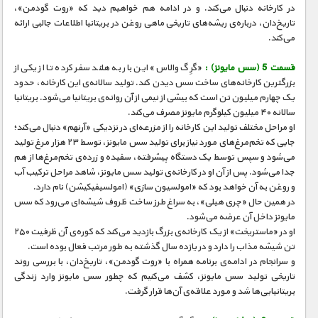
در کارخانه دنبال می‌کند. و در ادامه هم خواهیم دید که «روت گودمن»،
تاریخ‌دان، درباره‌ی ریشه‌های تاریخی ماهی روغن در بریتانیا اطلاعات جالبی ارائه
می‌کند.
قسمت 5 (سس مایونز) :
«گرِگ والاس» این بار به هلند سفر کرده تا از یکی از
بزرگترین کارخانه‌های ساخت سس دیدن کند. تولید سالانه‌ی این کارخانه، حدود
یک چهارم میلیون تن است که بیشی از نیمی از آن روانه‌ی بریتانیا می‌شود. بریتانیا
سالانه ۴۰ میلیون کیلوگرم مایونز مصرف می‌کند.
او مراحل مختلف تولید این کارخانه را از مزرعه‌ای در نزدیکی «آرنهم» دنبال می‌کند؛
جایی که تخم‌مرغ‌های مورد نیاز برای تولید سس مایونز، توسط ۲۳ هزار مرغ تولید
می‌شود و سپس توسط یک دستگاه پیشرفته، سفیده و زرده‌ی تخم‌مرغ‌ها از هم
جدا می‌شود. پس از آن او در کارخانه‌ی تولید سس مایونز، شاهد مراحل ترکیب آب
و روغن به آن خواهد بود که «امولسیون سازی» (امولسیفیکیشن) نام دارد.
در همین حال «چری هیلی»، به سراغ طرز ساخت ظروف شیشه‌ای می‌رود که سس
مایونز داخل آن عرضه می‌شود.
او در «ماستریخت» از یک کارخانه‌ی بزرگ بازدید می‌کند که کوره‌ی آن ظرفیت ۲۵۰
تن شیشه مذاب را دارد و در یازده سال گذشته به طور مرتب فعال بوده است.
و سرانجام در ادامه‌ی برنامه همراه با «روت گودمن»، تاریخ‌دان، با بررسی روند
تاریخی تولید سس مایونز، کشف می‌کنیم که چطور سس مایونز وارد زندگی
بریتانیایی‌ها شد و مورد علاقه‌ی آن‌ها قرار گرفت.