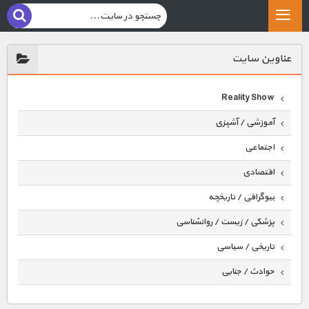
عناوين سايت
Reality Show
آموزشی / آشپزی
اجتماعی
اقتصادی
بیوگرافی / تاریخچه
پزشکی / زیست / روانشناسی
تاریخی / سیاسی
حوادث / جنایی
حیوانات