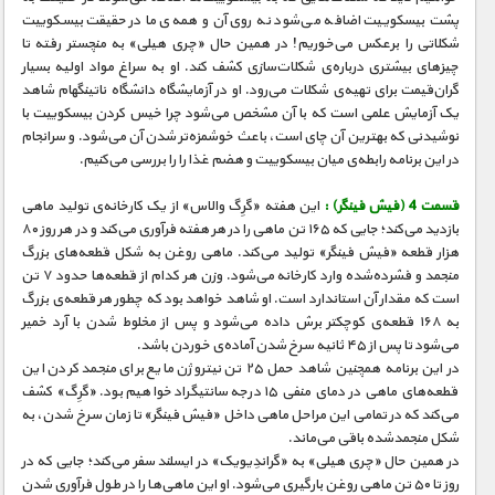
پشت بیسکوییت اضافه می‌شود نه روی آن و همه‌ی ما در حقیقت بیسکوییت
شکلاتی را برعکس می‌خوریم! در همین حال «چری هیلی» به منچستر رفته تا
چیزهای بیشتری درباره‌ی شکلات‌سازی کشف کند. او به سراغ مواد اولیه بسیار
گران‌قیمت برای تهیه‌ی شکلات می‌رود. او در آزمایشگاه دانشگاه ناتینگهام شاهد
یک آزمایش علمی است که با آن مشخص می‌شود چرا خیس کردن بیسکوییت با
نوشیدنی که بهترین آن چای است، باعث خوشمزه‌تر شدن آن می‌شود. و سرانجام
در این برنامه رابطه‌ی میان بیسکوییت و هضم غذا را را بررسی می‌کنیم.
قسمت 4 (فیش فینگر) :
این هفته «گرِگ والاس» از یک کارخانه‌ی تولید ماهی
بازدید می‌کند؛ جایی که ۱۶۵ تن ماهی را در هر هفته فرآوری می‌کند و در هر روز ۸۰
هزار قطعه «فیش فینگر» تولید می‌کند. ماهی روغن به شکل قطعه‌های بزرگ
منجمد و فشرده‌شده وارد کارخانه می‌شود. وزن هر کدام از قطعه‌ها حدود ۷ تن
است که مقدار آن استاندارد است. او شاهد خواهد بود که چطور هر قطعه‌ی بزرگ
به ۱۶۸ قطعه‌ی کوچکتر برش داده می‌شود و پس از مخلوط شدن با آرد خمیر
می‌شود تا پس از ۴۵ ثانیه سرخ شدن آماده‌ی خوردن باشد.
در این برنامه همچنین شاهد حمل ۲۵ تن نیتروژن مایع برای منجمد کردن این
قطعه‌های ماهی در دمای منفی ۱۵ درجه سانتیگراد خواهیم بود. «گرِگ» کشف
می‌کند که در تمامی این مراحل ماهی داخل «فیش فینگر» تا زمان سرخ شدن، به
شکل منجمدشده باقی می‌ماند.
در همین حال «چری هیلی» به «گراندِیویک» در ایسلند سفر می‌کند؛ جایی که در
روز تا ۵۰ تن ماهی روغن بارگیری می‌شود. او این ماهی‌ها را در طول فرآوری شدن