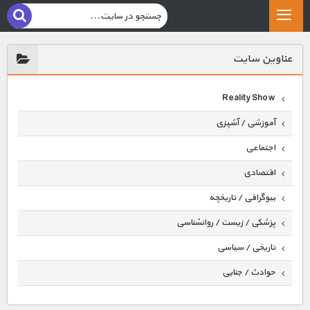
عناوين سايت
Reality Show
آموزشی / آشپزی
اجتماعی
اقتصادی
بیوگرافی / تاریخچه
پزشکی / زیست / روانشناسی
تاریخی / سیاسی
حوادث / جنایی
حیوانات