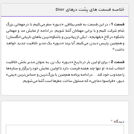
دنیای خوراکی ها
خلاصه قسمت های پشت درهای Dior
زمین شناسی / محیط زیست
قسمت 1 :
در این قسمت به قصر ییلاقی «دیور» سفر می‌کنیم تا در مهمانی بزرگ
سازه/ معماری/ مهندسی
شام شرکت کنیم و با برخی مهمانان آشنا شویم. در ادامه از نمایش مد و مهمانی
باشکوه در کاخ «بلنهایم»، (یکی از زیباترین و باشکوه‌ترین بناهای تاریخی انگلستان)
سرگرمی
و همچنین پاریس دیدن می‌کنیم. آیا برند «دیور» یک مدیر خلاقیت جدید خواهد
شناخت کودکان
داشت؟
طبیعت
قسمت 2 :
برای اولین بار در تاریخ «دیور» یک زن به عنوان مدیر بخش خلاقیت
انتخاب شده. او تنها چند هفته فرصت دارد تا اولین نمایش خود را برگزار و ستاره‌ها
علم و فناوری
را مجذوب خود کند… در ادامه برنامه همچنین با بزرگ‌ترین و حساس‌ترین «بینی»
فرهنگ / هنر
دیور، «فرانسوا دماچی» که مسئول ساخت عطرها است آشنا می‌شویم.
کیهان / نجوم
گردشگری
ماورایی
دیدگاه
*
مسابقات / ورزشی