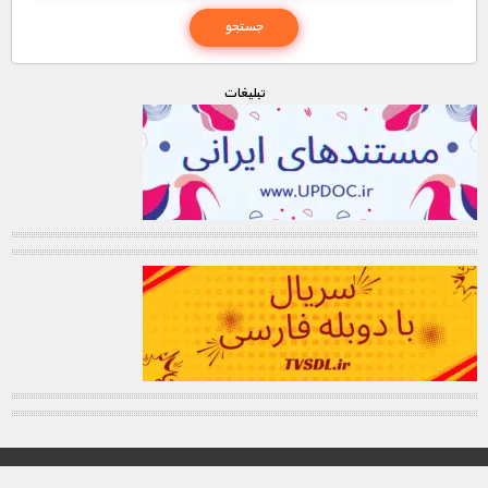
تبليغات
© تمامی حقوق این وب سایت برای "MNDL" محفوظ میباشد.