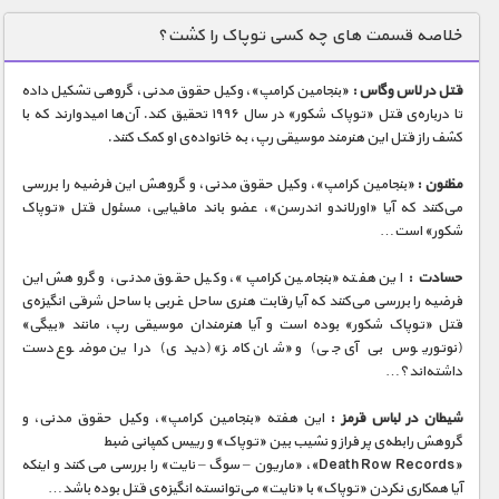
دنیای خوراکی ها
خلاصه قسمت های چه کسی توپاک را کشت؟
زمین شناسی / محیط زیست
قتل در لاس وگاس :
«بنجامین کرامپ»، وکیل حقوق مدنی، گروهی تشکیل داده
سازه/ معماری/ مهندسی
تا درباره‌ی قتل «توپاک شکور» در سال ۱۹۹۶ تحقیق کند. آن‌ها امیدوارند که با
کشف راز قتل این هنرمند موسیقی رپ، به خانواده‌ی او کمک کنند.
سرگرمی
شناخت کودکان
مظنون :
«بنجامین کرامپ»، وکیل حقوق مدنی، و گروهش این فرضیه را بررسی
می‌کنند که آیا «اورلاندو اندرسن»، عضو باند مافیایی، مسئول قتل «توپاک
طبیعت
شکور» است…
علم و فناوری
حسادت :
این هفته «بنجامین کرامپ»، وکیل حقوق مدنی، و گروهش این
فرهنگ / هنر
فرضیه را بررسی می‌کنند که آیا رقابت هنری ساحل غربی با ساحل شرقی انگیزه‌ی
قتل «توپاک شکور» بوده است و آیا هنرمندان موسیقی رپ، مانند «بیگی»
کیهان / نجوم
(نوتوریوس بی آی جی) و «شان کامز» (دیدی) در این موضوع دست
داشته‌اند؟…
گردشگری
شیطان در لباس قرمز :
این هفته «بنجامین کرامپ»، وکیل حقوق مدنی، و
ماورایی
گروهش رابطه‌ی پر فراز و نشیب بین «توپاک» و رییس کمپانی ضبط
مسابقات / ورزشی
«Death Row Records»، «ماریون – سوگ – نایت» را بررسی می کنند و اینکه
آیا همکاری نکردن «توپاک» با «نایت» می‌توانسته انگیزه‌ی قتل بوده باشد…