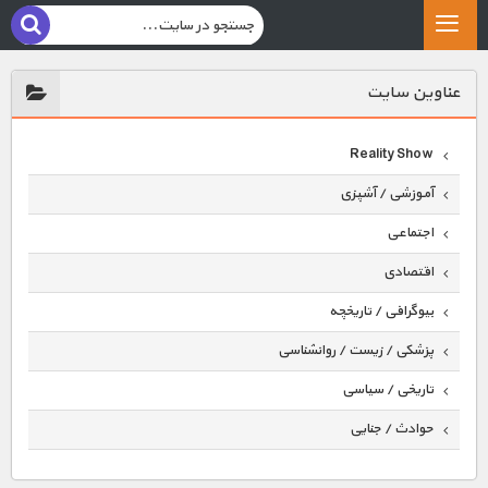
عناوين سايت
Reality Show
آموزشی / آشپزی
اجتماعی
اقتصادی
بیوگرافی / تاریخچه
پزشکی / زیست / روانشناسی
تاریخی / سیاسی
حوادث / جنایی
حیوانات