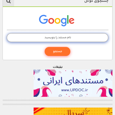
جستجوی گوگل
تبليغات