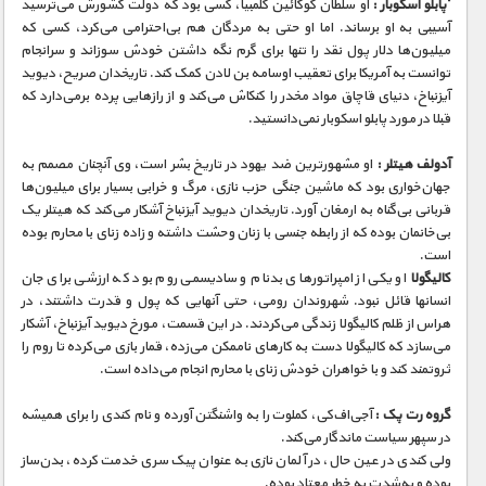
‘پابلو اسکوبار :
او سلطان کوکائین کلمبیا، کسی بود که دولت کشورش می‌ترسید
آسیبی به او برساند. اما او حتی به مردگان هم بی‌احترامی می‌كرد، کسی که
میلیون‌ها دلار پول نقد را تنها برای گرم نگه داشتن خودش سوزاند و سرانجام
توانست به آمریکا برای تعقیب اوسامه بن لادن کمک کند. تاریخدان صریح، دیوید
آیزنباخ، دنیای قاچاق مواد مخدر را کنکاش می‌کند و از رازهایی پرده برمی‌دارد که
قبلا در مورد پابلو اسکوبار نمی‌­دانستید.
آدولف هیتلر :
او مشهورترین ضد یهود در تاریخ بشر است، وی آنچنان مصمم به
جهان‌خواری بود که ماشین جنگی حزب نازی، مرگ و خرابی بسیار برای میلیون‌ها
قربانی بی‌گناه به ارمغان آورد. تاریخدان دیوید آیزنباخ آشکار می‌کند که هیتلر یک
بی‌خانمان بوده که از رابطه جنسی با زنان وحشت داشته و زاده زنای با محارم بوده
است.
کالیگولا
او یکی از امپراتورهای بدنام و سادیسمی روم بود که ارزشی برای جان
انسانها قائل نبود. شهروندان رومی، حتی آنهایی که پول و قدرت داشتند، در
هراس از ظلم کالیگولا زندگی می‌کردند. در این قسمت، مورخ دیوید آیزنباخ، آشکار
می‌سازد که کالیگولا دست به كارهای ناممكن می‌زده، قمار بازی می‌کرده تا روم را
ثروتمند کند و با خواهران خودش زنای با محارم انجام می‌داده است.
گروه رت پک :
آجی‌اف‌کی، کملوت را به واشنگتن آورده و نام کندی را برای همیشه
در سپهر سیاست ماندگار می‌کند.
ولی کندی در عین حال، در آلمان نازی به عنوان پیک سری خدمت کرده، بدن‌ساز
بوده و به‌شدت به خطر معتاد بوده.