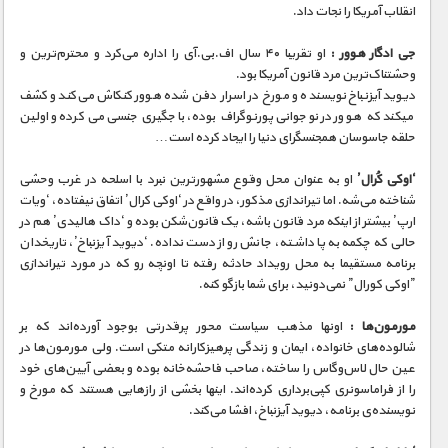
مستند های اختصاصی
انقلاب آمریکا را نجات داد.
جی ادگار هوور :
او تقریبا ۴۰ سال اف.بی.آی را اداره می‌کرد و محترم‌ترین و
وحشتناک‌ترین مرد قانون آمریکا بود.
دیوید آیزنباخ نویسنده و مورخ در اسرار دفن شده هوور کنکاش می‌کند و کشف
میکند که هوور در نوجوانی پورنوگراف بوده، باجگیری جنسی می‌کرده و اولین
حلقه جاسوسان همجنسگرای دنیا را ایجاد کرده است…
‘اوکی کُرال’
او به عنوان محل وقوع مشهورترین نبرد با اسلحه در غرب وحشی
شناخته می‌‌شه. اما تیراندازی مذکور، در واقع در ‘اوکی کرال’ اتفاق نیفتاده، ‘ویات
ارپ’ بیشتر از اینکه مرد قانون باشه، یک قانون‌شکن بوده و ‘داک هالیدی’ هم در
حالی که چکمه به پا داشته، جانش رو از دست نداده. ‘دیوید آیزنباخ’، تاریخدان
برنامه مستقیما به محل رویداد حادثه رفته تا اونچه رو که در مورد تیراندازی
”اوکی کورال” نمی‌دونید، برای شما بازگو کنه.
مورمون‌ها :
اونها مذهب سیاست محور پرقدرتی بوجود آورده‌اند که بر
شالوده‌های خانواده، ایمان و زندگی پرهیزکارانه متکی است. ولی مورمون‌ها در
عین حال لاس‌وگاس را ساخته‌، صاحب فاحشه‌خانه بوده و بعضی آیین‌های خود
را از فراماسونری کپی‌برداری کرده‌اند. اینها بخشی از رازهایی هستند که مورخ و
نویسنده‌ی برنامه، دیوید آیزنباخ، افشا می‌کند.