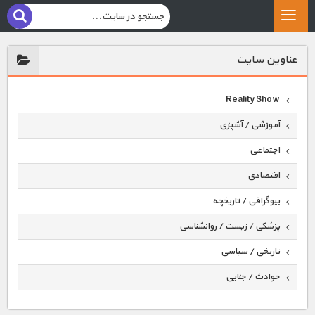
عناوين سايت
Reality Show
آموزشی / آشپزی
اجتماعی
اقتصادی
بیوگرافی / تاریخچه
پزشکی / زیست / روانشناسی
تاریخی / سیاسی
حوادث / جنایی
حیوانات