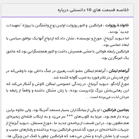
دنیای خوراکی ها
خلاصه قسمت های 10 دانستنی درباره
زمین شناسی / محیط زیست
خانوادهٔ روزولت
: فرانکلین و النور روزولت اولین زوج واشنگتن با پروژه ‘تمهیدات
سازه/ معماری/ مهندسی
جدید’ بودند.
اما دیوید آیزنباخ، مورخ و نویسنده، نشان داد که ازدواج آنها یک توافق سیاسی با
سرگرمی
ابعاد حماسی بود.
شناخت کودکان
فرانکلین رابطه طولانی با منشی همسرش داشت و النور همجنسگرايي بود که عاشق
یک خبرنگار زن بود.
طبیعت
آبراهام لینکن :
آبراهام لینکلن عضو ثابت رهبری در جنگ داخلی بود تا وقتی‌که در
علم و فناوری
اوج قدرتش در تئاتر فورد به ضرب گلوله کشته شد.
فرهنگ / هنر
مورخ آزادگو، دیوید آیزنباخ، در زندگی خصوصی لینکلن کاوش و آشکار می‌کند که
اين رهایی‌بخش بزرگ نژادپرست بوده، با زنان مشکل داشته و واقعاً از رابطه با
کیهان / نجوم
مردان لذت می‌برده است…
گردشگری
بنجامین فرانکلین :
او یکی از بنیان­گذاران بسیار مستعد آمریکا بود، ولی علاوه‌ براین
برده­‌ دار هم بود، مرتبا به کلوپ‌های *** سر می‌­زد و به ارتکاب قتله‌ای زنجیره‌­ای
ماورایی
هم مظنون بود. در این قسمت از برنامه­‌ی جدید ما، مورخ مستقل، دیوید آیزن­باخ از
مسابقات / ورزشی
جزییات ناشناخته­‌ای در مورد گذشته­‌ی فرانکلین پرده برداشته و رفتارهای عجیب و
غریب او را نمایان کرده و نشان می­‌دهد که فرانکلین چطور با کمک این ویژگی ها،