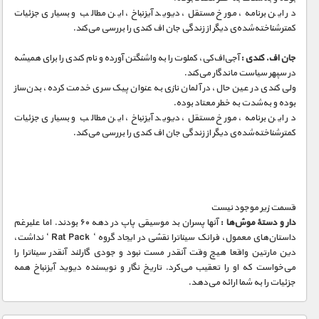
در این برنامه، مورخ مستقل، دیوید آیزنباخ، این مطالب و بسیاری جزئیات
کمتر‌شناخته‌شده‌ی دیگر از زندگی جان اف کندی را بررسی می‌کند.
جان اف. کندی :
آجی‌اف‌کی، کملوت را به واشنگتن آورده و نام کندی را برای همیشه
در سپهر سیاست ماندگار می‌کند.
ولی کندی در عین حال، در آلمان نازی به عنوان پیک سری خدمت کرده، بدن‌ساز
بوده و به‌شدت به خطر معتاد بوده.
در این برنامه، مورخ مستقل، دیوید آیزنباخ، این مطالب و بسیاری جزئیات
کمتر‌شناخته‌شده‌ی دیگر از زندگی جان اف کندی را بررسی می‌کند.
قسمت زیر موجود نیست
دار و دستهٔ موش‌ها :
آنها پسران بد موسیقی پاپ در دهه ۶۰ بودند. اما علیرغم
داستان‌های معمول، فرانک سیناترا نقشی در ایجاد گروه ‘ Rat Pack ‘ نداشت،
دین مارتین واقعا هیچ وقت آنقدر مست نبود و جودی گارلند آنقدر سیناترا را
می‌خواست که او را تعقیب می‌کرد. تاریخ نگار و نویسنده دیوید آیزنباخ همه
جزئیات را به شما ارائه می‌دهد.