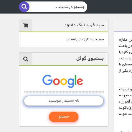
سبد خرید لینک دانلود
سبد خریدتان خالی است.
س مغازه
دن باعث
یعنی کلودیا
جستجوی گوگل
ا بسازد.
مه‌ای با
ا یکی از
 و نزدیک
سه‌چرخه
 آزبورن،
 و یاقوت
ند نمونه