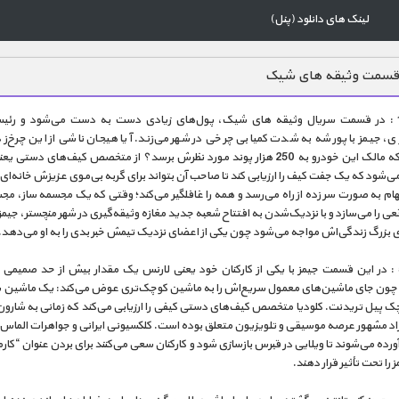
لینک های دانلود (پنل)
قسمت وثیقه های شیک
قسمت 1 : در قسمت سریال وثیقه های شیک، پول‌های زیادی دست به دست می‌شود و رئی
ری، جیمز با پورشه به شدت کمیابی چرخی در شهر می‌زند. آیا هیجان ناشی از این چرخ‌ز
می‌شود که مالک این خودرو به 250 هزار پوند مورد نظرش برسد؟ از متخصص کیف‌های دستی 
‌شود که یک جفت کیف را ارزیابی کند تا صاحب آن بتواند برای گربه بی‌موی عزیزش خانه‌ای ر
ام به صورت سر زده از راه می‌رسد و همه را غافلگیر می‌کند؛ وقتی که یک مجسمه ساز، مجس
قعی را می‌سازد و با نزدیک‌شدن به افتتاح شعبه جدید مغازه وثیقه‌گیری در شهر منچستر، جیمز ب
 بزرگ زندگی‌اش مواجه می‌شود چون یکی از اعضای نزدیک تیمش خبر بدی را به او می‌دهد.
قسمت 5 : در این قسمت جیمز با یکی از کارکنان خود یعنی لارنس یک مقدار بیش از حد صمیمی
چون جای ماشین‌های معمول سریع‌اش را به ماشین کوچک‌تری عوض می‌کند: یک ماشین 
ک پیل تریدنت. کلودیا متخصص کیف‌های دستی کیفی را ارزیابی می‌کند که زمانی به شارون
راد مشهور عرصه موسیقی و تلویزیون متعلق بوده است. کلکسیونی ایرانی و جواهرات الماس
آورده می‌شوند تا ویلایی در قبرس بازسازی شود و کارکنان سعی می‌کنند برای بردن عنوان “کارم
 را تحت تأثیر قرار دهند.