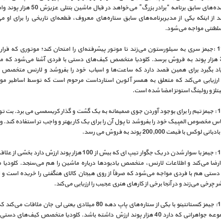
شرکت کننده‌های سابق برنامه “برادر بزرگ” می‌خواهد در قبال ما
 از اینکه یکی از مدیربرنامه‌های سابق ستاره‌های معروف، قطعه‌ای تاریخی را برای او می‌
سلطنتی مواجه می‌شود.
قسمت 11 :جیمز سری به سیلورستون می‌زند تا موتور پیشرفته‌ای را امتحان کند؛ موتوری که قرا
قیمت 35 هزار پوند به فروش برسد. کلودیا متخصص کیف‌های دستی با فردی آشنا می‌شود که 
یاد بگیرد برای همین قصد دارد که ساعت‌ها و اسباب خود را بفروشد و لارنس متخصص ی
ا ارزیابی می‌کند که متعلق به همسر آلوین استارداست مرحوم است که توسط اساطیر مو
لز و رولینگ استونز امضا شده است.
قسمت 13 : جیمز تیم را برای بوجود آوردن جوی صمیمانه به یک گشت و گذار کریسمسی می برد. بت 
س مخصوص المپیک خود را بفروشد تا پول آن را برای یک کار بهتر و واجب تر استفاده کند. و
لوکس با قیمت 200,000 پوند به فروش می رسد.
قسمت 14 : جیمز با سوار شدن در یک جگوار تیپ ای که بیش از 100 هزار پوند ارزش دارد
 ارضا می‌کند و اطلاعات لارنس، متخصص یادبودها درباره ماشین را هم می‌سنجد. کلودی
دستی هم با فردی مواجه می‌شود که صرفاً از روی هیجان کالای هنگفتی را خریده است و ل
 چرخی می‌زند و در آنجا برخی از کارهای هنری عجیب را ارزیابی می‌کند.
قسمت 15: جیمز کنستانتینو با یکی از ستاره‌های پاپ دهه 80 میلادی یعنی لی جان ملاقات
است مجموعه جواهراتی که دارد 40 هزار پوند ارزش داشته باشد. کلودیا متخصص کیف‌های 