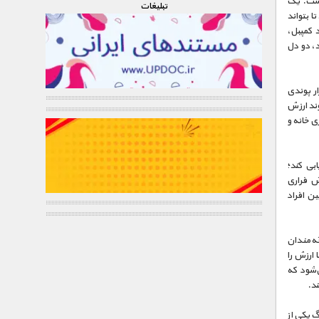
 است. یک
تبليغات
به فروش برساند تا بتواند
د کمپبل،
د، دو دل
مت از مشروب خوردن از یک ماشین آتش‌نشانی مشروب فروشی 75 هزار پوندی
‌ای از امضاها مواجه می‌شود که می‌تواند 20 هزار پوند ارزش
ی خانه و
 250 هزار پوندی را ارزیابی کند؛
ش فراری
بین افراد
قه‌مندان
 تا سفری با ارزش را
‌شود که
ند.
نگ یکی از