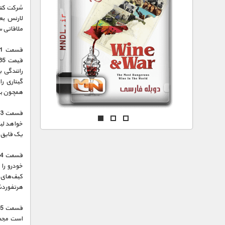
مستند های اختصاصی
لارنس بعد
ملاقاتی 
رانندگی 
گیتاری ر
همچون بیت
خواهد لبا
یک قایق بادبانی 
خودرو را
کیف‌های 
هرتفوردشر