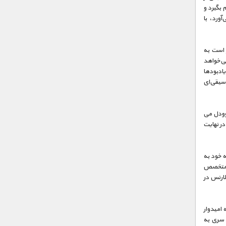
شین بنتلی عزیزش 50 هزار پوند وام بگیرد و
آورد، با
ر است به
می‌خواهد
ادبودها
سیقی‌ای
توودل می
در نهایت
 بخشی از علاقه خود به
ا متخصص
ارنس در
 می‌کند که امیدوار
دستی سری به