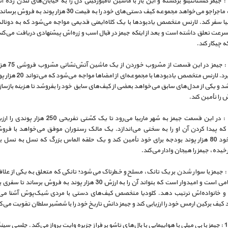
قسمت 6 : جیمز کنستانتینو برگشته و این بار با ماشین لامبورگینی دل را به خیابان‌های لندن زده
بازنشسته ماجراجو می‌خواهد مجموعه کیف دستی‌های خود را به قیمت 30 هزار پوند 
یا سفر کند. لارنس متخصص یادبودها با یک کلاه‌ایمنی قدیمی مواجه می‌شود که به دونال
سرعت تعلق داشته است و بعد از اینکه جیمز در قبال اسب و زره‌اش پیشنهادی دریافت می‌کن
 چیکار کند.
قسمت 7 : جیمز در این قس
لذت می‌برد. لارنس متخصص یادبودها با مجموعه
د و یکی از مدل‌های سابق می‌خواهد بعضی از کیف‌های سابق خود را بفروشد تا هزینه بازساز
ش را تأمین کند.
قسمت 8 : در این قسمت جیمز به شهر ماربیا می‌رود تا یک کشتی تفریحی
که پیدا کردن آن او را به سختی می‌اندازد. یک مالک رستوران موفق می‌خواهد با فرو
اسپایدر خود 80 هزار پوند بودجه برای خود تأمین کند و یک حلقه الماس بزرگ که نسل به نسل 
یده، جیمز را هیجان وادار می‌کند.
قسمت 9 : جیمز با سوار شدن بر یک تانک، مسلح و خطرناک می‌شود؛ تانکی که متعلق به یکی از علا
عرصه نظامی است و امیدوار است که بتواند آن را به ارزش 30 هزار پوند به فروش برساند
 و خانواده‌اش ترتیب دهد. کلودیا متخصص کیف‌های دستی با مردی شیک‌پوش آشنا می
کیف برکین ارمس خود را ارزیابی کند و جیمز دانش تاریخ خود را با شمشیر سلطان تقویت می‌ک
قسمت 10 : جیمز با بی میلی با هواپیمایی با بال‌های تاشو بر فراز جزیره وایت پرواز می‌کند. چلسی سی