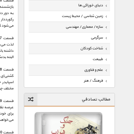
دنیای خوراکی ها
به دور دن
زمین شناسی / محیط زیست
رکورددار 
می‌شود که
سازه/ معماری/ مهندسی
سرگرمی
شناخت کودکان
داشته باش
البته بدن
طبیعت
علم و فناوری
کشتی‌ای 
فرهنگ / هنر
مختلف چرخ
کیهان / نجوم
مطالب تصادفي
گردشگری
ماورایی
برای خود
می‌خواهد 
مسابقات / ورزشی