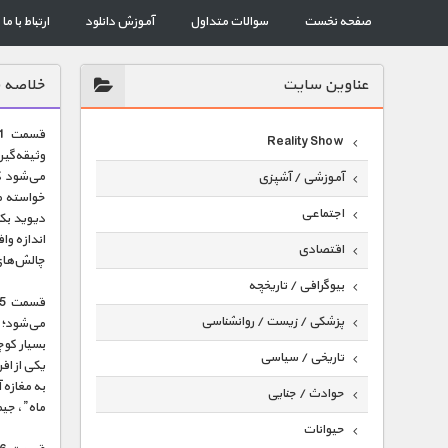
صفحه نخست
سوالات متداول
آموزش دانلود
ارتباط با ما
عناوين سايت
خلاصه 
Reality Show
وثیقه‌گی
آموزشی / آشپزی
خواسته می
اجتماعی
دیوید بکه
اندازه وا
اقتصادی
چالش‌های
بیوگرافی / تاریخچه
پزشکی / زیست / روانشناسی
می‌شود؛ 
بسیار کوچ
تاریخی / سیاسی
یکی از اف
به مغازه 
حوادث / جنایی
ماه”، جیمز
حیوانات