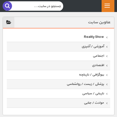
عناوين سايت
Reality Show
آموزشی / آشپزی
اجتماعی
اقتصادی
بیوگرافی / تاریخچه
پزشکی / زیست / روانشناسی
تاریخی / سیاسی
حوادث / جنایی
حیوانات