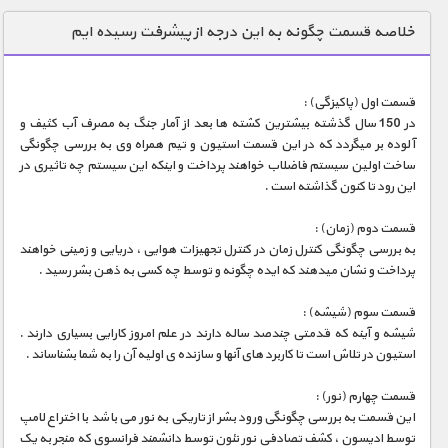
دنیای خوراکی ها
خلاصه قسمت چگونه به این درجه از پیشرفت رسیده ایم
زمین شناسی / محیط زیست
سازه/ معماری/ مهندسی
قسمت اول (پاکیزگی) :
در 150 سال گذشته بیشترین کشته ها بعد از آمار جنگ به مصرف آب کثیف و
سرگرمی
آلوده بر میگردد که در این قسمت استیون و تیم همراه وی به بررسی چگونگی
شناخت کودکان
ساخت اولین سیستم فاضلاب خواهند پرداخت و اینکه این سیستم چه تاثیری در
این رود تا کنون گذاشته است .
طبیعت
قسمت دوم (زمان) :
علم و فناوری
به بررسی چگونگی کنترل زمان در کنترل تجهیزات هوایی ، دریایی و زمینی خواهند
فرهنگ / هنر
پرداخت و نشان میدهند که ایده چگونه و توسط چه کسی به ذهن بشر رسید .
کیهان / نجوم
قسمت سوم (شیشه) :
شیشه و آینه که قدمتی چندصد ساله دارند در علم امروز کارایی بسیاری دارند .
گردشگری
استیون در تلاش است تا کاربرد های آنها و سازنده ی اولیه آن را به شما بشناساند .
ماورایی
قسمت چهارم (نور) :
مسابقات / ورزشی
این قسمت به بررسی چگونگی ورود بشر از تاریکی به نور می باشد با اختراع لامپ
توسط ادیسون ، کشف تصادفی نور نئون توسط دانشمند فرانسوی که منجر به یک