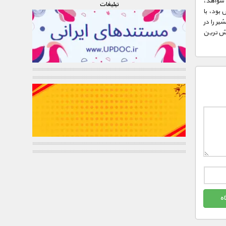
ی شواهد،
تبليغات
 بود، با
ر را در
وش ترین