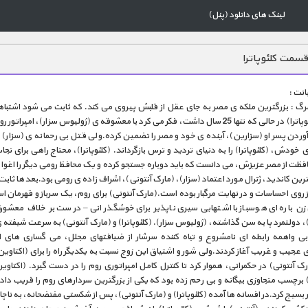
لینک های دانلود (پنل)
سمت کلئوپاترا
انت :
گ : بزرگترین ملکه ی مصر به جای عقل از قلبش پیروی می کند. که ثابت می شود اشتباهی
بوده.(کلئوپاترا) در حالی که تنها 25 سال داشت، فکر می کرد با معشوقه ی (ژولیوس سزار)، امپرات
 آوردن پسر او (سزارین)، آینده ی خود و مصر را تضمین کرده.ولی قتل بی رحمانه ی (سزار
 خودش، (کلئوپاترا) را به دنیای تردید و ترس بازگرداند. (کلئوپاترا)، محتاج راهی برای نج
فظت از مصر عزیزش، می دانست که باید دوباره جستجو کرده و یک محافظ رومی دیگر را اغوا ک
رین کاندید، ژنرال مورد اعتماد (سزار)، (مارک آنتونی)، اشراف زاده ی رومی بود.بعدها ثاب
ز روی احساسات و در نهایت مرگبار بوده است.(مارک آنتونی) برای روم، یک سرباز و قهرمان 
ن باره ای هوسباز با اشتهایی سیری ناپذیر برای خوشگذرانی – درست بر خلاف معشو
ا)، دولتمرد پا به سن گذاشته، (ژولیوس سزار). (کلئوپاترا) و (مارک آنتونی) به سرعت شیفته 
ی واهمه رابطه ای نامشروع و تباه کننده سرشار از ضیافتهای مجلل، می گساری های ا
 عجیب و غریب آغاز کردند.ولی شور و اشتیاق این زوج نسبت به یکدیگر راه را برای (اکتاوین
ک آنتونی) در حکمرانی، هموار کرد تا کنترل کامل امپراتوری روم را در دست گیرد. (اکتاوی
ا) برچسب متجاوزی بیگانه و بی رحم زده بود که یکی از بزرگترین سردارهای روم را فریب داده
بسیج کرد.در افسانه ها آمده (کلئوپاترا) و (مارک آنتونی)، پس از شکستی مفتضحانه، به ناچار 