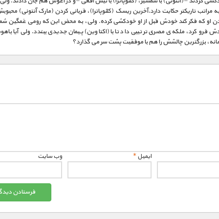
دکشی کردند – (آنتونی) با شمشیر، (کلئوپاترا) با نیش افعی – و در آغوش هم جان دادند. ول
 به مراتب تاریکتر حکایت دارد.آخرین ریسک (کلئوپاترا)، قربانی کردن (مارک آنتونی) محبوبش
ن او که فکر کند خودش قبل از او خودکشی کرده. ولی، به محض این که رومی غمگین شمشی
 فرو کرد، ملکه ی مصری ترتیبی داد تا با (اکتاوین) پیمان جدیدی ببندد. ولی آیا باه
مانه، بزرگترین چالشش را هم با موفقیت پشت سر می گذارد؟
ایمیل
*
وب‌ سایت