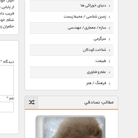
اجبار، خو
دنیای خوراکی ها
از پایانی
فریب داد
زمین شناسی / محیط زیست
شکم خودش
حکمران ز
سازه/ معماری/ مهندسی
سرگرمی
شناخت کودکان
طبیعت
دیدگاه
*
علم و فناوری
فرهنگ / هنر
کیهان / نجوم
نام
*
مطالب تصادفي
گردشگری
ماورایی
مسابقات / ورزشی