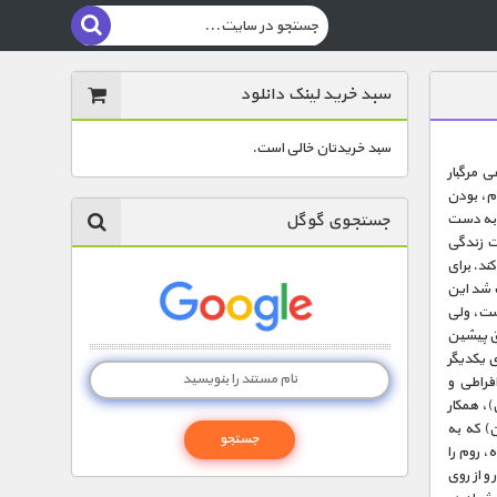
سبد خرید لینک دانلود
سبد خریدتان خالی است.
 مرگبار
ور روم، بودن
جستجوی گوگل
) به دست
ات زندگی
ند. برای
ت شد این
است، ولی
ق پیشین
ی یکدیگر
فراطی و
)، همکار
ن) که به
، روم را
و از روی