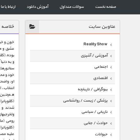
صفحه نخست
سوالات متداول
آموزش دانلود
ارتباط با ما
عناوين سايت
خلاصه ق
خون و خی
Reality Show
عشق و مر
آموزشی / آشپزی
و به دنیا
اجتماعی
سناتورهای
خود و محا
اقتصادی
او، واضحت
انتخاب، ا
بیوگرافی / تاریخچه
همچنین ز
پزشکی / زیست / روانشناسی
(کلئوپاتر
شدند و ب
تاریخی / سیاسی
ولخرجیهای
رومی (مار
حوادث / جنایی
(کلئوپاتر
علیه مصر 
حیوانات