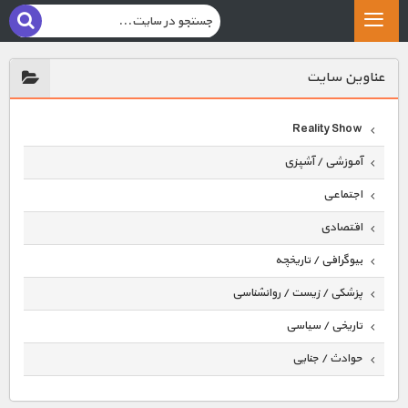
عناوين سايت
Reality Show
آموزشی / آشپزی
اجتماعی
اقتصادی
بیوگرافی / تاریخچه
پزشکی / زیست / روانشناسی
تاریخی / سیاسی
حوادث / جنایی
حیوانات