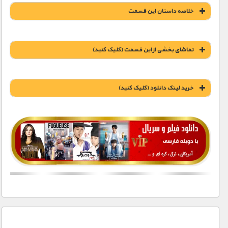
خلاصه داستان این قسمت
تماشای بخشی از این قسمت (کلیک کنید)
خريد لينک دانلود (کليک کنيد)
1900 تومان – خريد لينک دانلود (افزودن به سبد خريد)