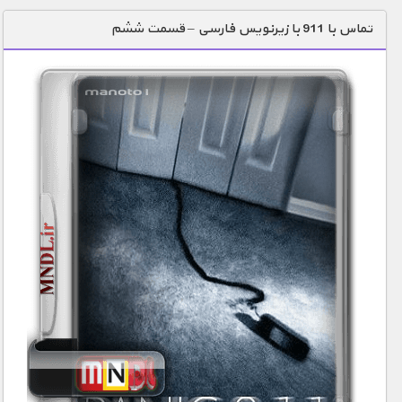
دنیای خوراکی ها
تماس با 911 با زیرنویس فارسی – قسمت ششم
زمین شناسی / محیط زیست
سازه/ معماری/ مهندسی
سرگرمی
شناخت کودکان
طبیعت
علم و فناوری
فرهنگ / هنر
کیهان / نجوم
گردشگری
ماورایی
مسابقات / ورزشی