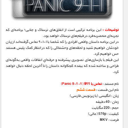
مستند های اختصاصی
توضیحات :
این برنامه ترکیبی است از اتفاق‌های ترسناک و جنایی؛ برنامه‌ای که
تجربه‌ای منحصر‌به‌فرد در فیلم‌های ترسناک خواهد بود.
در این برنامه داستان واقعی افرادی را که شخصا با ۱-۱-۹ تماس گرفته‌اند از زبان
خودشان خواهیم شنید و لحظه‌های وحشتناکی را که در انتظار کمک پلیس هستند
حس خواهیم کرد.
این فیلم با بازسازی‌های تصویری پیشرفته و حرفه‌ایِ اتفاقات واقعی به‌گونه‌ای
طراحی و ساخته شده که بیننده کنجکاوانه داستان را تا آخرین لحظه دنبال خواهد
کرد.
نام مستند :
تماس با 911
(Panic 9-1-1)
نام این قسمت :
قسمت ششم
زبان : انگلیسی (با زیرنویس فارسی)
زمان : 40 دقیقه
حجم : 220 مگابایت
کیفیت : 576p (عالی)
فرمت : MKV