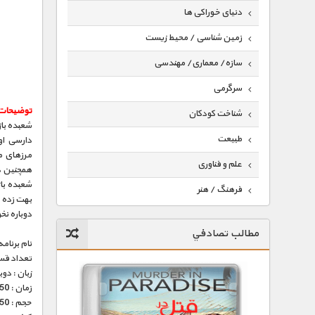
دنیای خوراکی ها
زمین شناسی / محیط زیست
سازه/ معماری/ مهندسی
سرگرمی
توضیحات
شناخت کودکان
شعبده باز
طبیعت
دارسی او
مرزهای م
علم و فناوری
همچنين دا
شعبده باز
فرهنگ / هنر
بهت زده خ
دوباره نخ
کیهان / نجوم
مطالب تصادفي
گردشگری
نام برنامه
تعداد قس
ماورایی
زبان : دو
زمان : 50 دقیقه
مسابقات / ورزشی
حجم : 250 مگابایت