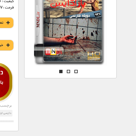
مستند های اختصاصی
کیفیت : 576p (عالی)
فرمت :MKV
تم
خر
برچسب ه
دارسی اوک