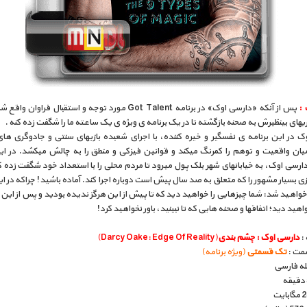
 :
پس از آنکه «دارسی اوک» در برنامه Got Talent مورد توجه و استقبال فراوان 
یهای بینظيرش به صحنه بازگشته تا در يک برنامه ی ويژه ی يک ساعته ما را شگفت زده کنه .
ک در اين برنامه ی نفسگير و خيره کننده، با اجرای شعبده بازیهای سنتی و جادوگری ها
يان واقعيت و توهم را کمرنگ میکند و قوانين فيزکی و منطق را به چالش میکشد. در اين
رسی اوک، به خيابانهای شهر بلک پول میرود تا مردم محلی را با استعداد خود شگفت زده 
ی بسيار مشهور را که متعلق به صد سال پيش است دوباره اجرا کند. آماده باشيد! چراکه در اي
واهيد شد: شما چيزهايی را خواهيد ديد که تا پيش از اين هرگز نديده بوديد و پس از اين
واهيد ديد؛ اتفاقها و صحنه هايی که تا نبينيد، باور نخواهيد کرد!
 :
دارسی اوک : چشم بندی
(Darcy Oake: Edge Of Reality)
مت :
تک قسمتی
(ویژه برنامه)
بله فارسی