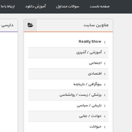
صفحه نخست
سوالات متداول
آموزش دانلود
ارتباط با ما
عناوين سايت
دارسی ا
Reality Show
آموزشی / آشپزی
اجتماعی
اقتصادی
بیوگرافی / تاریخچه
پزشکی / زیست / روانشناسی
تاریخی / سیاسی
حوادث / جنایی
حیوانات