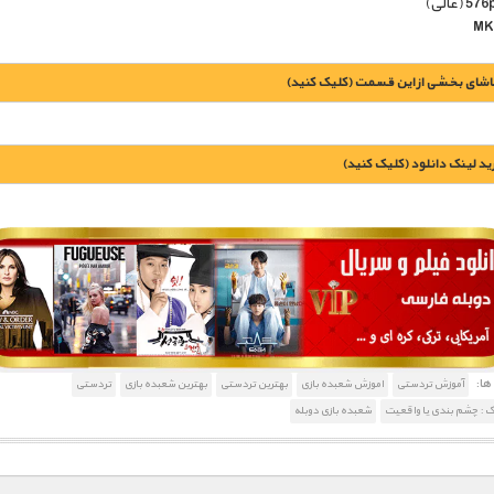
اشای بخشی از این قسمت (کلیک کنید)
يد لينک دانلود (کليک کنيد)
1900 تومان – خريد لينک دانلود (افزودن به سبد خريد)
ا:
آموزش تردستی
اموزش شعبده بازی
بهترین تردستی
بهترین شعبده بازی
تردستی
 : چشم بندی یا واقعیت
شعبده بازی دوبله