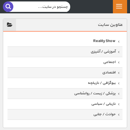
عناوين سايت
Reality Show
آموزشی / آشپزی
اجتماعی
اقتصادی
بیوگرافی / تاریخچه
پزشکی / زیست / روانشناسی
تاریخی / سیاسی
حوادث / جنایی
حیوانات