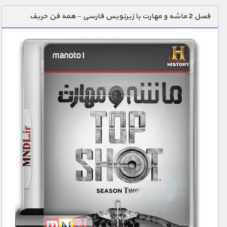
دنیای خوراکی ها
فصل 2 ماشه و مهارت با زیرنویس فارسی – همه فن حریف
زمین شناسی / محیط زیست
سازه/ معماری/ مهندسی
سرگرمی
شناخت کودکان
طبیعت
علم و فناوری
فرهنگ / هنر
کیهان / نجوم
گردشگری
ماورایی
مسابقات / ورزشی