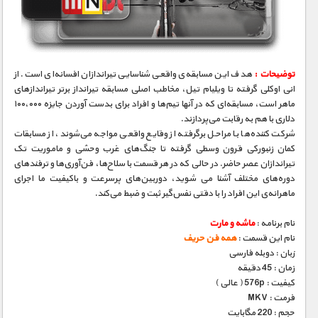
مستند های اختصاصی
توضیحات :
هدف این مسابقه‌ی واقعی شناسایی تیراندازان افسانه‌ای است. از
انی اوکلی گرفته تا ویلیام تیل، مخاطب اصلی مسابقه تیرانداز برتر تیراندازهای
ماهر است، مسابقه‌ای که در آنها تیم‌ها و افراد برای بدست آوردن جایزه ۱۰۰،۰۰۰
دلاری با هم به رقابت می‌پردازند.
شرکت کننده‌ها با مراحل برگرفته از وقایع واقعی مواجه می‌شوند، از مسابقات
کمان زنبورکی قرون وسطی گرفته تا جنگ‌های غرب وحشی و ماموریت تک
تیراندازان عصر حاضر. در حالی که در هر قسمت با سلاح‌ها، فن‌آوری‌ها و ترفندهای
دوره‌های مختلف آشنا می شوید، دوربین‌های پرسرعت و باکیفیت ما اجرای
ماهرانه‌ی این افراد را با دقتی نفس‌گیر ثبت و ضبط می‌کند.
نام برنامه :
ماشه و مارت
نام این قسمت :
همه فن حریف
زبان : دوبله فارسی
زمان : 45 دقیقه
کیفیت : 576p ( عالی )
فرمت : MKV
حجم : 220 مگابایت