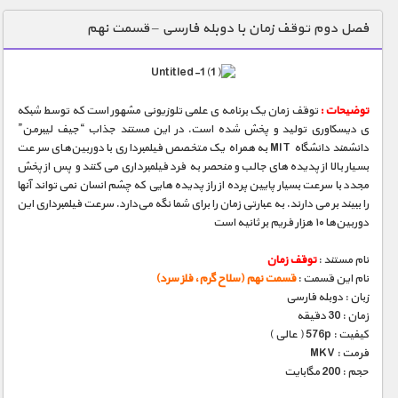
دنیای خوراکی ها
فصل دوم توقف زمان با دوبله فارسی – قسمت نهم
زمین شناسی / محیط زیست
سازه/ معماری/ مهندسی
توضیحات :
توقف زمان یک برنامه ی علمی تلوزیونی مشهور است که توسط شبکه
سرگرمی
ی دیسکاوری تولید و پخش شده است. در این مستند جذاب “جیف لیبرمن”
شناخت کودکان
دانشمند دانشگاه MIT به همراه یک متخصص فیلمبرداری با دوربین‌های سرعت
بسیار بالا از پدیده‌های جالب و منحصر به فرد فیلمبرداری می کنند و پس از پخش
طبیعت
مجدد با سرعت بسیار پایین پرده از راز پدیده هایی که چشم انسان نمی تواند آنها
را ببیند بر می دارند. به عبارتی زمان را برای شما نگه می‌دارد. سرعت فیلمبرداری این
علم و فناوری
دوربین‌ها ۱۰ هزار فریم بر ثانیه است
فرهنگ / هنر
نام مستند :
توقف زمان
کیهان / نجوم
نام این قسمت :
قسمت نهم (سلاح گرم، فلز سرد)
زبان : دوبله فارسی
گردشگری
زمان : 30 دقیقه
کیفیت : 576p ( عالی )
ماورایی
فرمت : MKV
مسابقات / ورزشی
حجم : 200 مگابایت