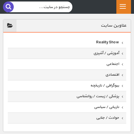
عناوين سايت
Reality Show
آموزشی / آشپزی
اجتماعی
اقتصادی
بیوگرافی / تاریخچه
پزشکی / زیست / روانشناسی
تاریخی / سیاسی
حوادث / جنایی
حیوانات