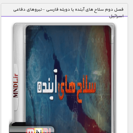
دنیای خوراکی ها
فصل دوم سلاح های آینده با دوبله فارسی – نیروهای دفاعی
اسرائیل
زمین شناسی / محیط زیست
سازه/ معماری/ مهندسی
سرگرمی
شناخت کودکان
طبیعت
علم و فناوری
فرهنگ / هنر
کیهان / نجوم
گردشگری
ماورایی
مسابقات / ورزشی