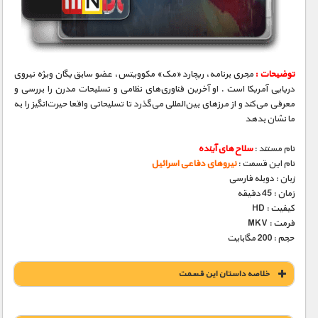
مستند های اختصاصی
توضیحات :
مجری برنامه، ریچارد «مک» مکوویتس، عضو سابق یگان ویژه نیروی
دریایی آمریکا است . او آخرین فناوری‌های نظامی و تسلیحات مدرن را بررسی و
معرفی می‌کند و از مرزهای بین‌المللی می‌گذرد تا تسلیحاتی واقعا حیرت‌انگیز را به
ما نشان بدهد
نام مستند :
سلاح های آینده
نام این قسمت :
نیروهای دفاعی اسرائیل
زبان : دوبله فارسی
زمان : 45 دقیقه
کیفیت : HD
فرمت : MKV
حجم : 200 مگابایت
خلاصه داستان این قسمت