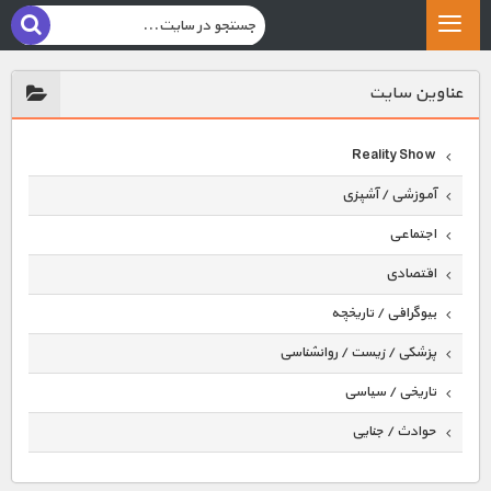
عناوين سايت
Reality Show
آموزشی / آشپزی
اجتماعی
اقتصادی
بیوگرافی / تاریخچه
پزشکی / زیست / روانشناسی
تاریخی / سیاسی
حوادث / جنایی
حیوانات