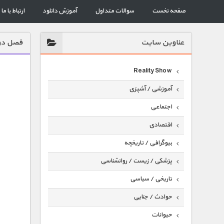
صفحه نخست
سوالات متداول
آموزش دانلود
ارتباط با ما
عناوين سايت
فصل دو
Reality Show
آموزشی / آشپزی
اجتماعی
اقتصادی
بیوگرافی / تاریخچه
پزشکی / زیست / روانشناسی
تاریخی / سیاسی
حوادث / جنایی
حیوانات