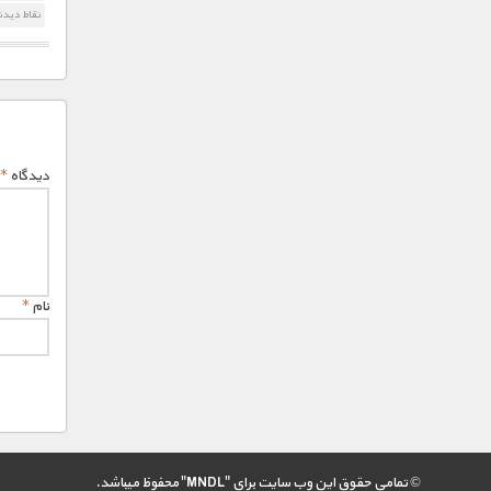
نقاط دیدن
دیدگاه
*
نام
*
© تمامی حقوق این وب سایت برای "MNDL" محفوظ میباشد.