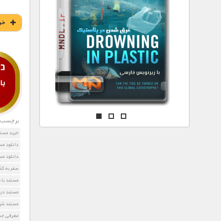
مستند های اختصاصی
خر
برچسب ه
خرید مستن
دانلود مس
دانلود مس
سفر به کش
مستند با 
مستند درب
مستند شه
معرفی جذا