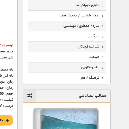
دنیای خوراکی ها
زمین شناسی / محیط زیست
سازه/ معماری/ مهندسی
سرگرمی
توضیحات 
شناخت کودکان
در هر قسم
طبیعت
شهر مختل
علم و فناوری
نام مستند
نام این 
فرهنگ / هنر
زبان : دو
زمان : حدود 30 
کیهان / نجوم
حجم : 205 مگابایت
مطالب تصادفي
گردشگری
کیفیت : 576p (عالی)
فرمت : MKV
ماورایی
مسابقات / ورزشی
خل