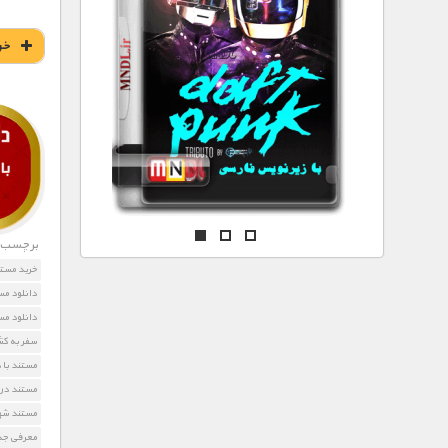
مستند های اختصاصی
خر
برچسب ه
خرید مستن
دانلود مس
دانلود مس
سفر به کش
مستند با 
مستند درب
مستند شه
معرفی جذا