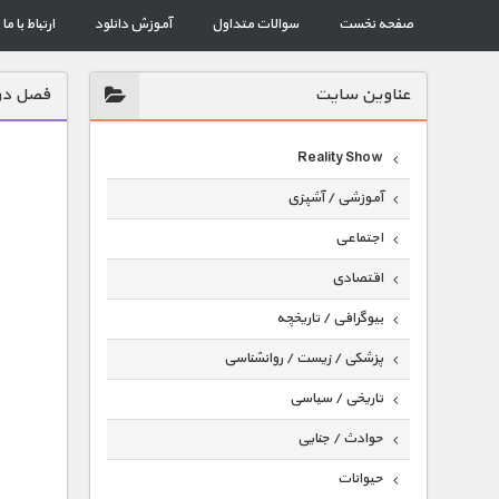
صفحه نخست
سوالات متداول
آموزش دانلود
ارتباط با ما
عناوين سايت
فصل دو
Reality Show
آموزشی / آشپزی
اجتماعی
اقتصادی
بیوگرافی / تاریخچه
پزشکی / زیست / روانشناسی
تاریخی / سیاسی
حوادث / جنایی
حیوانات