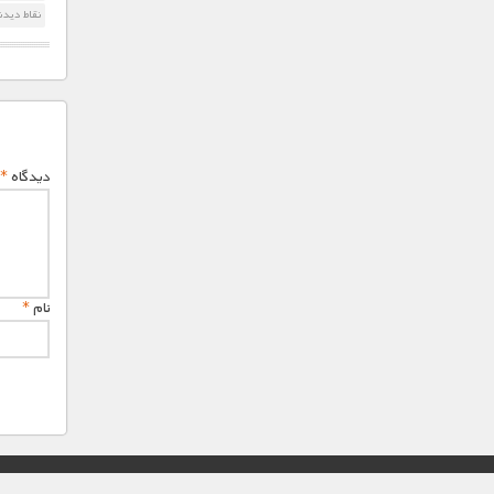
نقاط دیدن
دیدگاه
*
نام
*
© تمامی حقوق این وب سایت برای "MNDL" محفوظ میباشد.