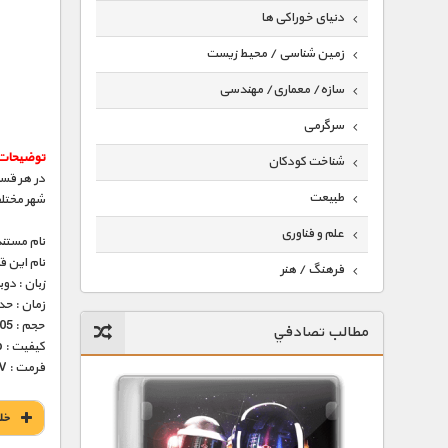
دنیای خوراکی ها
زمین شناسی / محیط زیست
سازه/ معماری/ مهندسی
سرگرمی
توضیحات 
شناخت کودکان
در هر قسم
طبیعت
شهر مختل
علم و فناوری
نام مستند
نام این 
فرهنگ / هنر
زبان : دو
زمان : حدود 30 
کیهان / نجوم
حجم : 205 مگابایت
مطالب تصادفي
گردشگری
کیفیت : 576p (عالی)
فرمت : MKV
ماورایی
مسابقات / ورزشی
خل