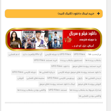
مستند های اختصاصی
خريد لينک دانلود (کليک کنيد)
1900 تومان – خريد لينک دانلود (افزودن به سبد خريد)
برچسب ها:
UFO Files
UFO Files با دوبله فارسی
آیا Ufo وقعیت دارد
ادم فضایی
بشقاب پرنده ها
جستجوی بشقاب پرنده
خرید مستند UFO Files
خرید مستند پرونده های مرموز
دانلود UFO Files
دانلود مستند پرونده های مرموز دوبله فارسی
درباره فضایی ها
دوبله فارسی UFO Files
دیدن فضایی ها
رازول
زیرنویس فارسی UFO Files
سفینه های فضایی
فروش
فروش پرونده های مرموز
لینک دانلود مستند پرونده های مرموز
مدارک مربوط به بشقاب پرنده ها
مستند UFO Files
واقعی بودن بشقاب پرنده ها
واقعی بودن فضایی ها