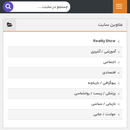
عناوين سايت
Reality Show
آموزشی / آشپزی
اجتماعی
اقتصادی
بیوگرافی / تاریخچه
پزشکی / زیست / روانشناسی
تاریخی / سیاسی
حوادث / جنایی
حیوانات