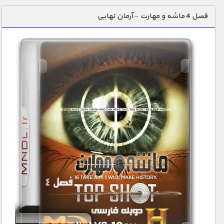
دنیای خوراکی ها
فصل 4 ماشه و مهارت – آرمان نهایی
زمین شناسی / محیط زیست
سازه/ معماری/ مهندسی
سرگرمی
شناخت کودکان
طبیعت
علم و فناوری
فرهنگ / هنر
کیهان / نجوم
گردشگری
ماورایی
مسابقات / ورزشی