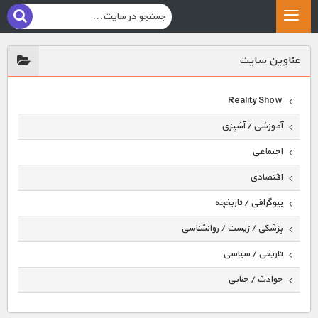
عناوين سايت
Reality Show
آموزشی / آشپزی
اجتماعی
اقتصادی
بیوگرافی / تاریخچه
پزشکی / زیست / روانشناسی
تاریخی / سیاسی
حوادث / جنایی
حیوانات