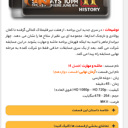
مستند های اختصاصی
توضیحات :
در سری جدید این برنامه، از هفت تیر فلینتلاک کنتاکی گرفته تا کمان
پولادی و نارنجک اندازها، مجموعه ای بی نظیر ار سلاح ها را نشان می دهد. چهار
تیرانداز ماهر با امید به اینکه قهرمان برنامه ماشه و مهارت بشوند در این مسابقه
شرکت می کنند. بعد از یک سری مسابقات حذفی فقط دو شرکت کننده به مرحله
نهایی مسابقه راه پیدا می کنند.
نام مستند :
ماشه و مهارت
(فصل 4)
نام این قسمت
:
آرمان نهایی
(قسمت دوازدهم)
زبان : دوبله فارسی
زمان : 45 دقیقه
کیفیت : HD 1080p – HD 720p (فوق العاده)
حجم : 254 – 478 مگابایت
فرمت :MKV
خلاصه داستان این قسمت
تماشای بخشی از قسمت ها (کلیک کنید)