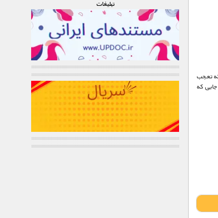
تبليغات
که تعجب
 جایی که