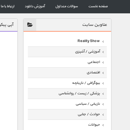
صفحه نخست
سوالات متداول
آموزش دانلود
ارتباط با ما
عناوين سايت
آبی بیک
Reality Show
آموزشی / آشپزی
اجتماعی
اقتصادی
بیوگرافی / تاریخچه
پزشکی / زیست / روانشناسی
تاریخی / سیاسی
حوادث / جنایی
حیوانات