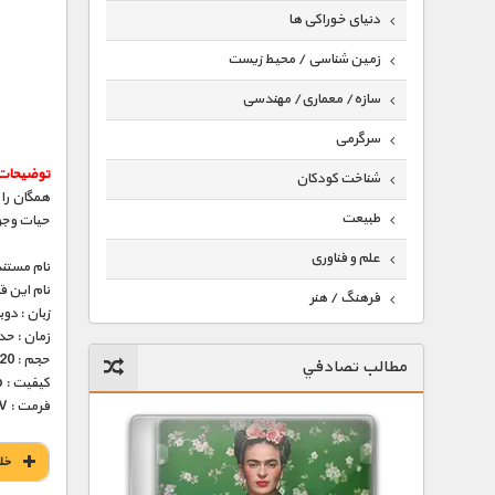
دنیای خوراکی ها
زمین شناسی / محیط زیست
سازه/ معماری/ مهندسی
سرگرمی
توضیحات
شناخت کودکان
همگان را 
طبیعت
حیات وجود
علم و فناوری
نام مستند
نام این 
فرهنگ / هنر
زبان : دو
زمان : حدود 45 
کیهان / نجوم
حجم : 220 مگابایت
مطالب تصادفي
گردشگری
کیفیت : 576p (عالی)
فرمت : MKV
ماورایی
مسابقات / ورزشی
خل