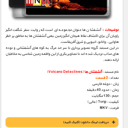
مستند های اختصاصی
توضیحات :
آتشفشان ها عنوان مجموعه ای است که روایت سفر شگفت انگیز
راویان آن برای اکتشاف نقاط هیجان انگیز زمین یعنی آتشفشان ها به مناطق پر خطر
هاوایی ، واناتو، اتیوپی و شرق آفریقاست.
در این مستند گروه تصویر برداری تا سر حد مرگ به کوه های آتشفشانی و توده
های مذاب نزدیک شده اند تا تصاویر بکری از این واقعه زمین شناسی به مخاطبان
ارائه دهند.
نام مستند :
آتشفشان ها
(Volcano Detectives)
تعداد :
2 قسمت
زبان : دوبله فارسی
زمان : حدود 40 دقیقه
حجم : 130 مگابایت
کیفیت : Tvrip (عالی)
فرمت : MKV
دریافت لينک دانلود (کليک کنيد)