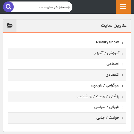
عناوين سايت
Reality Show
آموزشی / آشپزی
اجتماعی
اقتصادی
بیوگرافی / تاریخچه
پزشکی / زیست / روانشناسی
تاریخی / سیاسی
حوادث / جنایی
حیوانات