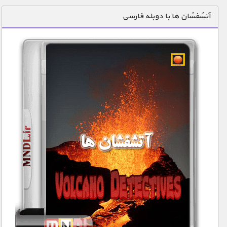
دنیای خوراکی ها
آتشفشان ها با دوبله فارسی
زمین شناسی / محیط زیست
سازه/ معماری/ مهندسی
سرگرمی
شناخت کودکان
طبیعت
علم و فناوری
فرهنگ / هنر
کیهان / نجوم
گردشگری
ماورایی
مسابقات / ورزشی