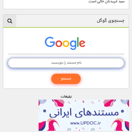
سبد خریدتان خالی است.
جستجوی گوگل
تبليغات