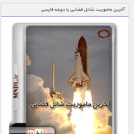
دنیای خوراکی ها
آخرین ماموریت شاتل فضایی با دوبله فارسی
زمین شناسی / محیط زیست
سازه/ معماری/ مهندسی
سرگرمی
شناخت کودکان
طبیعت
علم و فناوری
فرهنگ / هنر
کیهان / نجوم
گردشگری
ماورایی
مسابقات / ورزشی