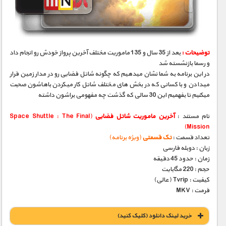
مستند های اختصاصی
توضیحات :
بعد از 35 سال و 135 ماموریت مختلف آخرین پرواز خودش رو انجام داد
و رسما بازنشسته شد
در این برنامه به شما نشان میدهیم که چگونه شاتل فضایی رو در مدار زمین قرار
میدادن و با کسانی که در بخش های مختلف شاتل کار میکردن باهاشون صحبت
میکنیم تا بفهمیم این 30 سالی که گذشت چه مفهومی براشون داشته
نام مستند :
آخرین ماموریت شاتل فضایی
(Space Shuttle : The Final
Mission)
تعداد قسمت :
تک قسمتی
(ویژه برنامه)
زبان : دوبله فارسی
زمان : حدود 45 دقیقه
حجم : 220 مگابایت
کیفیت : Tvrip (عالی)
فرمت : MKV
خريد لينک دانلود (کليک کنيد)