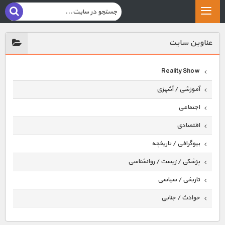
عناوين سايت
Reality Show
آموزشی / آشپزی
اجتماعی
اقتصادی
بیوگرافی / تاریخچه
پزشکی / زیست / روانشناسی
تاریخی / سیاسی
حوادث / جنایی
حیوانات