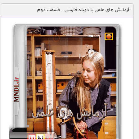
دنیای خوراکی ها
آزمایش های علمی با دوبله فارسی – قسمت دوم
زمین شناسی / محیط زیست
سازه/ معماری/ مهندسی
سرگرمی
شناخت کودکان
طبیعت
علم و فناوری
فرهنگ / هنر
کیهان / نجوم
گردشگری
ماورایی
مسابقات / ورزشی