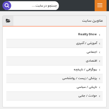
عناوين سايت
Reality Show
آموزشی / آشپزی
اجتماعی
اقتصادی
بیوگرافی / تاریخچه
پزشکی / زیست / روانشناسی
تاریخی / سیاسی
حوادث / جنایی
حیوانات