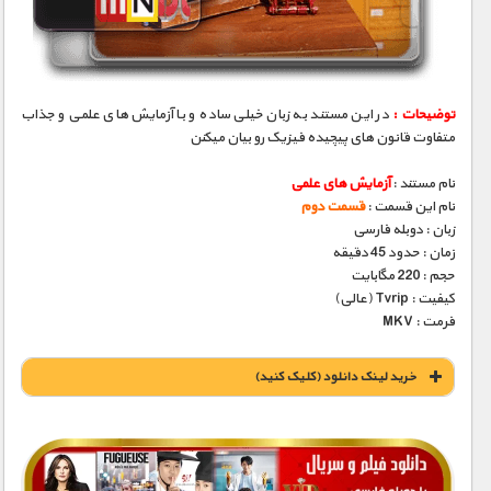
مستند های اختصاصی
توضیحات :
در این مستند به زبان خیلی ساده و با آزمایش های علمی و جذاب
متفاوت قانون های پیچیده فیزیک رو بیان میکنن
نام مستند :
آزمایش های علمی
نام این قسمت :
قسمت دوم
زبان : دوبله فارسی
زمان : حدود 45 دقیقه
حجم : 220 مگابایت
کیفیت : Tvrip (عالی)
فرمت : MKV
خريد لينک دانلود (کليک کنيد)
1900 تومان – خريد لينک دانلود (افزودن به سبد خريد)