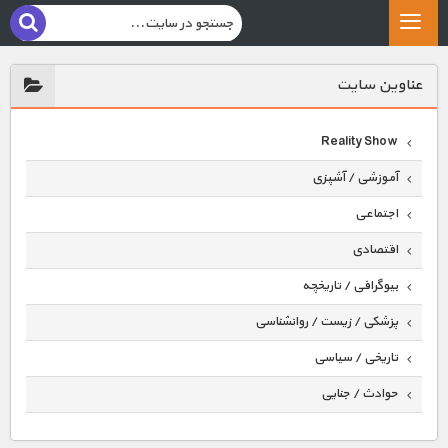
عناوين سايت
Reality Show
آموزشی / آشپزی
اجتماعی
اقتصادی
بیوگرافی / تاریخچه
پزشکی / زیست / روانشناسی
تاریخی / سیاسی
حوادث / جنایی
حیوانات