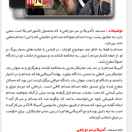
مستند های اختصاصی
توضیحات :
مستند «آمريكا بر سر دو راهي» که محصول كشور امريكا است سعي
دارد به حقايق پشت پرده اعدام عجولانه صدام و حقايقي كه با اين اعدام مخفي
ماند بپردازد .
صدام را فقط به خاطر چند موضوع كوچك، در قياس با جنايت‌هاي بسيار بزرگ تر
او، از جمله كشتار مردم دُجيل، به محاكمه كشاندند و بسياري از جنايات او در دادگاه
اصولاً مطرح نشد.
آمريكا صدام را در حد يك جنايتكار عادي به محاكمه كشاند و هرگز او را به عنوان يك
جنايتكار بين المللي به صحن دادگاه نياورد. بهانه آمريكايي‌ها كه صدام را در اختيار
داشتند و دادگاهِ او را تحت عنوان يك دادگاه عراقي برگزار كردند اين بود كه مسائل
مطرح شده براي صدور حكم اعدام صدام كافي است. درحالي كه مردم عراق و
ساير كساني كه تحت جنايات صدام قرار گرفته بودند بيش از آنكه بخواهند صدام
حذف فيزيكي شود مي‌خواستند بدانند كه چگونه شد كه صدام بر سر كار آمد؟
اينكه گفته مي‌شود كه صدام از طريق سازمان جاسوسي آمريكا CIA بر سر كار آمده
است به چه دليل بوده و چرا آمريكايي‌ها او را در بين ساير جنايتكاران، براي حكومت
در عراق انتخاب كرده‌اند
نام مستند :
آمریکا بر سر دو راهی