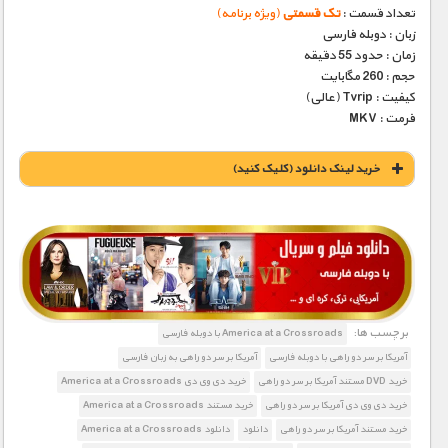
تعداد قسمت :
تک قسمتی
(ویژه برنامه)
زبان : دوبله فارسی
زمان : حدود 55 دقیقه
حجم : 260 مگابایت
کیفیت : Tvrip (عالی)
فرمت : MKV
خريد لينک دانلود (کليک کنيد)
1900 تومان – خريد لينک دانلود (افزودن به سبد خريد)
برچسب ها:
America at a Crossroads با دوبله فارسی
آمریکا بر سر دو راهی با دوبله فارسی
آمریکا بر سر دو راهی به زبان فارسی
خرید DVD مستند آمریکا بر سر دو راهی
خرید دی وی دی America at a Crossroads
خرید دی وی دی آمریکا بر سر دو راهی
خرید مستند America at a Crossroads
خرید مستند آمریکا بر سر دو راهی
دانلود
دانلود America at a Crossroads