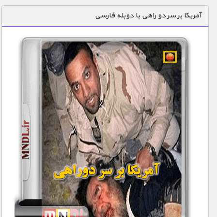
دنیای خوراکی ها
آمریکا بر سر دو راهی با دوبله فارسی
زمین شناسی / محیط زیست
سازه/ معماری/ مهندسی
سرگرمی
شناخت کودکان
طبیعت
علم و فناوری
فرهنگ / هنر
کیهان / نجوم
گردشگری
ماورایی
مسابقات / ورزشی