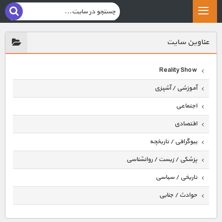
عناوين سايت
Reality Show
آموزشی / آشپزی
اجتماعی
اقتصادی
بیوگرافی / تاریخچه
پزشکی / زیست / روانشناسی
تاریخی / سیاسی
حوادث / جنایی
حیوانات