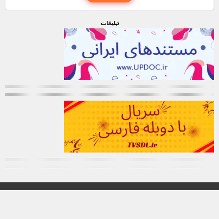
تبليغات
© تمامی حقوق این وب سایت برای "MNDL" محفوظ میباشد.
کانال تلگرام