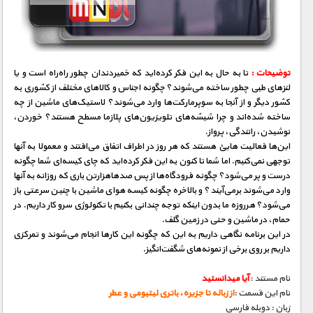
مستند های اختصاصی
توضیحات :
تا به حال به این فکر کرده‌اید که خمیردندان چطور راه‌راه است و یا
لنز‌های طبی چطور ساخته می‌شوند؟ چگونه اجناس و کالا‌ها‌ی مختلف از کشوری به
کشور دیگر و از آنجا به سوپر‌مارکت‌ها وارد می‌شوند؟ لاستیک‌ها‌ی ماشین از چه
ساخته شده‌اند و چرا شیشه‌های تلویزیون‌های پلازما مسطح هستند؟ خوردن،
نوشیدن، رانندگی‌، پرواز.
این‌ها فعالیت هایئ هستند که هر روز در اطراف اتفاق می‌افتند و معمولا به آنها
توجهی‌ نمی‌کنیم. اما شما تا کنون به این فکر کرده‌اید که چای کیسه‌ای شما چگونه
درست و پر می‌شود؟ چگونه فرودگاه‌ها از پس صدها‌هزارتن باری که روزانه به آنها
وارد می‌شوند بر‌می‌آیند؟ و بالاخره چگونه کیسه هوای ماشین با چنین سرعتی‌ باز
می‌شود؟ هرروزه ما بدون اینکه توجه چندانی بکنیم با تکنولوژی سرو کار داریم. در
حمام، در ماشین و حتی در زمین گلف.
در این برنامه نگاهی‌ داریم به این که چگونه این کارها انجام می‌شوند و تمرکزی
داریم بر روی برخی‌ از نمونه‌های شگفت‌انگیز.
نام مستند :
آیا میدانستید
نام این قسمت :
از زباله تا جزیره، باتری لیتیومی و عطر
زبان : دوبله فارسی