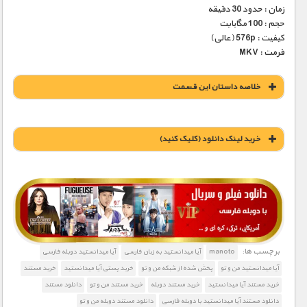
زمان : حدود 30 دقیقه
حجم : 100 مگابایت
کیفیت : 576p (عالی)
فرمت : MKV
خلاصه داستان این قسمت
خريد لينک دانلود (کليک کنيد)
1900 تومان – خريد لينک دانلود (افزودن به سبد خريد)
برچسب ها:
manoto
آیا میدانستید به زبان فارسی
آیا میدانستید دوبله فارسی
آیا میدانستید من و تو
پخش شده از شبکه من و تو
خرید پستی آیا میدانستید
خرید مستند
خرید مستند آیا میدانستید
خرید مستند دوبله
خرید مستند من و تو
دانلود مستند
دانلود مستند آیا میدانستید با دوبله فارسی
دانلود مستند دوبله من و تو