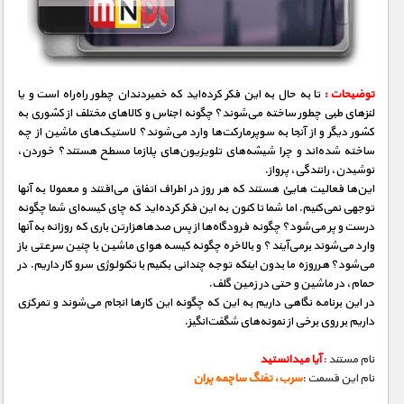
مستند های اختصاصی
توضیحات :
تا به حال به این فکر کرده‌اید که خمیردندان چطور راه‌راه است و یا
لنز‌های طبی چطور ساخته می‌شوند؟ چگونه اجناس و کالا‌ها‌ی مختلف از کشوری به
کشور دیگر و از آنجا به سوپر‌مارکت‌ها وارد می‌شوند؟ لاستیک‌ها‌ی ماشین از چه
ساخته شده‌اند و چرا شیشه‌های تلویزیون‌های پلازما مسطح هستند؟ خوردن،
نوشیدن، رانندگی‌، پرواز.
این‌ها فعالیت هایئ هستند که هر روز در اطراف اتفاق می‌افتند و معمولا به آنها
توجهی‌ نمی‌کنیم. اما شما تا کنون به این فکر کرده‌اید که چای کیسه‌ای شما چگونه
درست و پر می‌شود؟ چگونه فرودگاه‌ها از پس صدها‌هزارتن باری که روزانه به آنها
وارد می‌شوند بر‌می‌آیند؟ و بالاخره چگونه کیسه هوای ماشین با چنین سرعتی‌ باز
می‌شود؟ هرروزه ما بدون اینکه توجه چندانی بکنیم با تکنولوژی سرو کار داریم. در
حمام، در ماشین و حتی در زمین گلف.
در این برنامه نگاهی‌ داریم به این که چگونه این کارها انجام می‌شوند و تمرکزی
داریم بر روی برخی‌ از نمونه‌های شگفت‌انگیز.
نام مستند :
آیا میدانستید
نام این قسمت :
سرب، تفنگ ساچمه پران