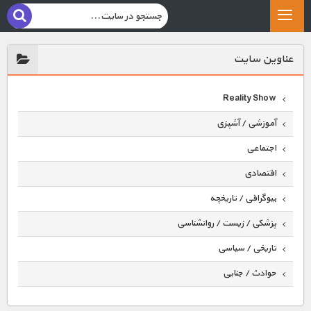
عناوين سايت
Reality Show
آموزشی / آشپزی
اجتماعی
اقتصادی
بیوگرافی / تاریخچه
پزشکی / زیست / روانشناسی
تاریخی / سیاسی
حوادث / جنایی
حیوانات