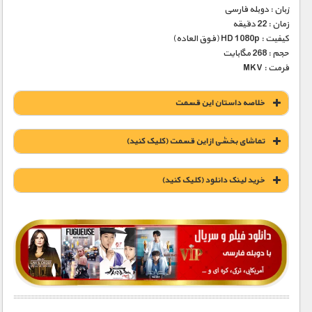
زبان : دوبله فارسی
زمان : 22 دقیقه
کیفیت : HD 1080p (فوق العاده)
حجم : 268 مگابایت
فرمت : MKV
خلاصه داستان این قسمت
تماشای بخشی از این قسمت (کلیک کنید)
خريد لينک دانلود (کليک کنيد)
1900 تومان – خريد لينک دانلود (افزودن به سبد خريد)