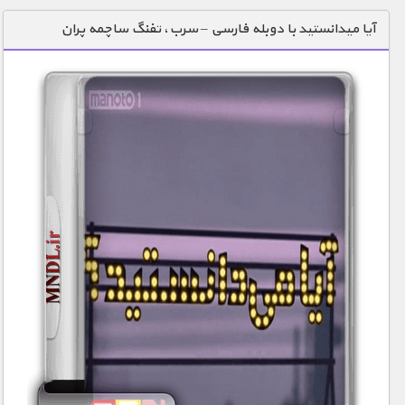
دنیای خوراکی ها
آیا میدانستید با دوبله فارسی – سرب، تفنگ ساچمه پران
زمین شناسی / محیط زیست
سازه/ معماری/ مهندسی
سرگرمی
شناخت کودکان
طبیعت
علم و فناوری
فرهنگ / هنر
کیهان / نجوم
گردشگری
ماورایی
مسابقات / ورزشی