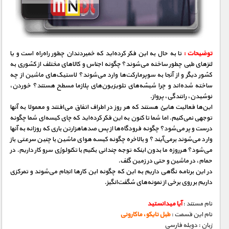
مستند های اختصاصی
توضیحات :
تا به حال به این فکر کرده‌اید که خمیردندان چطور راه‌راه است و یا
لنز‌های طبی چطور ساخته می‌شوند؟ چگونه اجناس و کالا‌ها‌ی مختلف از کشوری به
کشور دیگر و از آنجا به سوپر‌مارکت‌ها وارد می‌شوند؟ لاستیک‌ها‌ی ماشین از چه
ساخته شده‌اند و چرا شیشه‌های تلویزیون‌های پلازما مسطح هستند؟ خوردن،
نوشیدن، رانندگی‌، پرواز.
این‌ها فعالیت هایئ هستند که هر روز در اطراف اتفاق می‌افتند و معمولا به آنها
توجهی‌ نمی‌کنیم. اما شما تا کنون به این فکر کرده‌اید که چای کیسه‌ای شما چگونه
درست و پر می‌شود؟ چگونه فرودگاه‌ها از پس صدها‌هزارتن باری که روزانه به آنها
وارد می‌شوند بر‌می‌آیند؟ و بالاخره چگونه کیسه هوای ماشین با چنین سرعتی‌ باز
می‌شود؟ هرروزه ما بدون اینکه توجه چندانی بکنیم با تکنولوژی سرو کار داریم. در
حمام، در ماشین و حتی در زمین گلف.
در این برنامه نگاهی‌ داریم به این که چگونه این کارها انجام می‌شوند و تمرکزی
داریم بر روی برخی‌ از نمونه‌های شگفت‌انگیز.
نام مستند :
آیا میدانستید
نام این قسمت :
طبل تایکو، ماکارونی
زبان : دوبله فارسی