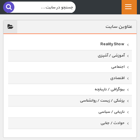
عناوين سايت
Reality Show
آموزشی / آشپزی
اجتماعی
اقتصادی
بیوگرافی / تاریخچه
پزشکی / زیست / روانشناسی
تاریخی / سیاسی
حوادث / جنایی
حیوانات