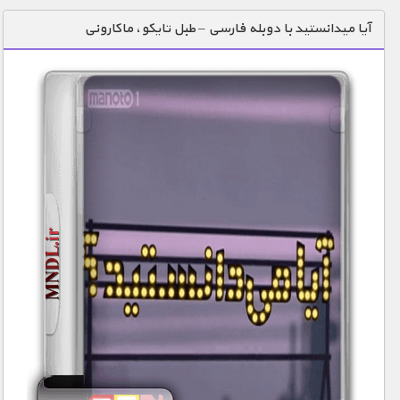
دنیای خوراکی ها
آیا میدانستید با دوبله فارسی – طبل تایکو، ماکارونی
زمین شناسی / محیط زیست
سازه/ معماری/ مهندسی
سرگرمی
شناخت کودکان
طبیعت
علم و فناوری
فرهنگ / هنر
کیهان / نجوم
گردشگری
ماورایی
مسابقات / ورزشی