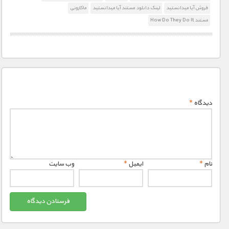
فروش آیا میدانستید
لینک دانلود مستند آیا میدانستید
ماکارونی
مستند How Do They Do It
دیدگاه
*
نام
*
ایمیل
*
وب‌ سایت