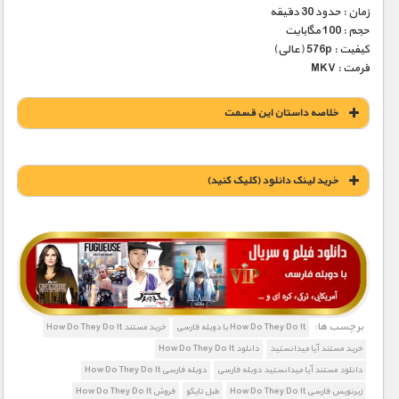
زمان : حدود 30 دقیقه
حجم : 100 مگابایت
کیفیت : 576p (عالی)
فرمت : MKV
خلاصه داستان این قسمت
خريد لينک دانلود (کليک کنيد)
1900 تومان – خريد لينک دانلود (افزودن به سبد خريد)
برچسب ها:
How Do They Do It با دوبله فارسی
خرید مستند How Do They Do It
خرید مستند آیا میدانستید
دانلود How Do They Do It
دانلود مستند آیا میدانستید دوبله فارسی
دوبله فارسی How Do They Do It
زیرنویس فارسی How Do They Do It
طبل تایکو
فروش How Do They Do It