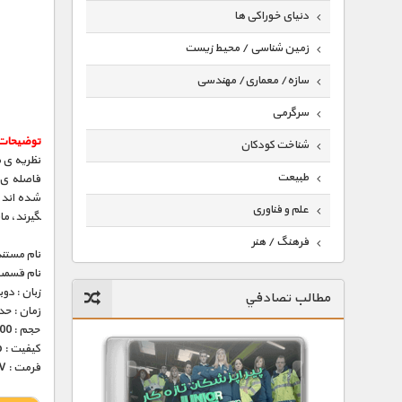
دنیای خوراکی ها
زمین شناسی / محیط زیست
سازه/ معماری/ مهندسی
سرگرمی
توضیحات
شناخت کودکان
نظریه­ ی 
طبیعت
فاصله­ ی
شده­ اند و 
علم و فناوری
گیرند، ما
فرهنگ / هنر
نام مستند
نام قسمت
کیهان / نجوم
زبان : دو
مطالب تصادفي
گردشگری
زمان : حدود 30 
حجم : 100 مگابایت
ماورایی
کیفیت : 576p (عالی)
فرمت : MKV
مسابقات / ورزشی