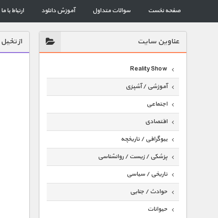
صفحه نخست
سوالات متداول
آموزش دانلود
ارتباط با ما
عناوين سايت
از تخیل
Reality Show
آموزشی / آشپزی
اجتماعی
اقتصادی
بیوگرافی / تاریخچه
پزشکی / زیست / روانشناسی
تاریخی / سیاسی
حوادث / جنایی
حیوانات