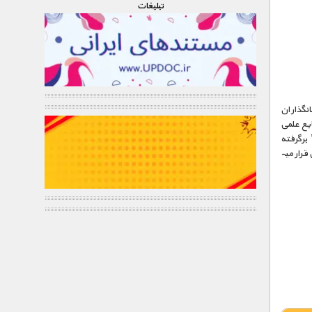
تبليغات
انگذاران
ایع علمی
برگرفته
رار می­