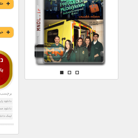
مستند های اختصاصی
خل
خر
برچسب ه
دانلود رای
دانلود مس
لینک دانل