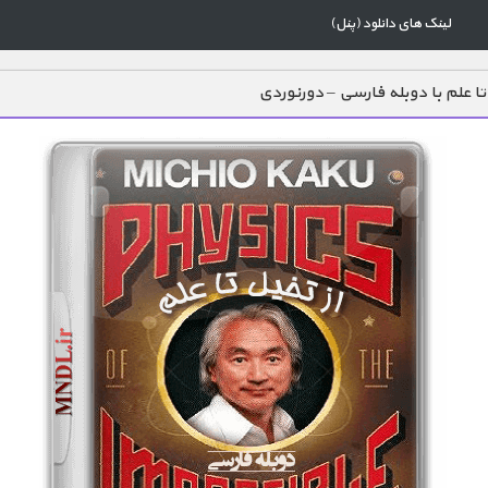
لینک های دانلود (پنل)
 تا علم با دوبله فارسی – دورنوردی