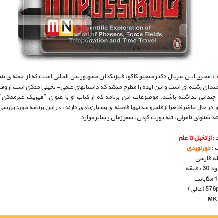
 :
مجری­ این سریال دکتر میچیو کاکو، فیزیکدان مشهور بین­ المللی است که از جمله­ ی بنی
میدان رشته ­ای است و این ایده را مطرح می­کند که داستانهای علمی- تخیلی ممکن است از وق
 چندانی نداشته باشند. موضوعات این برنامه که از کتاب او با عنوان “فیزیک غیرممکن” 
در حال حاضر ظاهرا از قلمرو شدنی­ها فاصله­ ی بسیار زیادی دارند، در این برنامه مورد بررسی ق
نند شنلهای نامرئی، تله­ پورت کردن، سفر زمان و سایر موارد
 :
از تخیل تا علم
 :
دورنوردی
بله فارسی
دقیقه