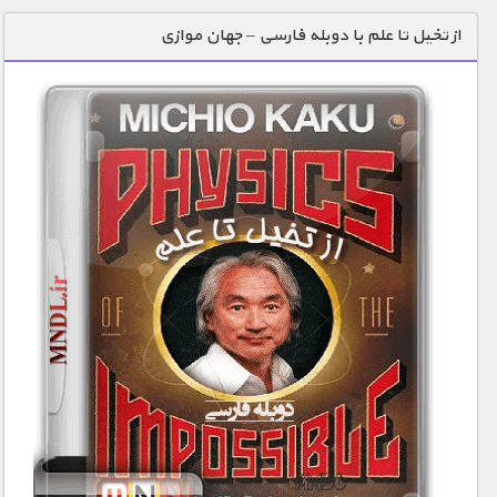
دنیای خوراکی ها
از تخیل تا علم با دوبله فارسی – جهان موازی
زمین شناسی / محیط زیست
سازه/ معماری/ مهندسی
سرگرمی
شناخت کودکان
طبیعت
علم و فناوری
فرهنگ / هنر
کیهان / نجوم
گردشگری
ماورایی
مسابقات / ورزشی