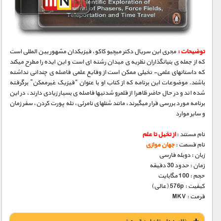
مستند های اختصاصی
توضیحات :
مجری­ این سریال دکتر میچیو کاکو، فیزیکدان مشهور بین­ المللی است
که از جمله­ ی بنیانگذاران نظریه­ ی میدان رشته ­ای است و این ایده را مطرح می­کند
که داستانهای علمی- تخیلی ممکن است از وقایع علمی فاصله­ ی چندانی نداشته
باشند. موضوعات این برنامه که از کتاب او با عنوان “فیزیک غیرممکن” برگرفته
شده­ اند و در حال حاضر ظاهرا از قلمرو شدنی­ها فاصله­ ی بسیار زیادی دارند، در این
برنامه مورد بررسی قرار می­گیرند، مانند شنلهای نامرئی، تله­ پورت کردن، سفر زمان
و سایر موارد
نام مستند :
از تخیل تا علم
نام قسمت :
جهان موازی
زبان : دوبله فارسی
زمان : حدود 30 دقیقه
حجم : 100 مگابایت
کیفیت : 576p (عالی)
فرمت : MKV