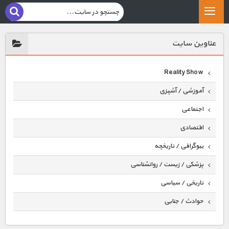
عناوين سايت
Reality Show
آموزشی / آشپزی
اجتماعی
اقتصادی
بیوگرافی / تاریخچه
پزشکی / زیست / روانشناسی
تاریخی / سیاسی
حوادث / جنایی
حیوانات