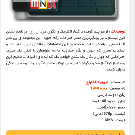
مستند های اختصاصی
توضیحات :
از هواپیما گرفته تا گیتار الکتریک و الگوی دی. ان. ای. در تاریخ بشری
قرن بیستم تاثیر برانگیزترین عصر اختراعات رقم خورد. این مجموعه ی بی نظیر
10 قسمتی، بیننده را دهه به دهه به قرن اکتشافات و ماندنی ترین اختراعات و
ابداعات بشری که جهان و نگاه متفاوت ما به اطرافمان را شکل داد میبرد.
اختراعاتی که جهان را تکان داد نشان خواهد داد که ایده ی اختراعات عظیم قرن
بیستم از کجا آغاز شد و چگونه ذهن های توانا و متفاوت آنها را به عرصه ی زندگی
ما وارد کردند.
نام مستند :
از رویا تا اختراع
نام قسمت :
دهه 1940
زبان : دوبله فارسی
زمان : حدود 45 دقیقه
حجم : 229 مگابایت
کیفیت : 576p (عالی)
فرمت : MKV