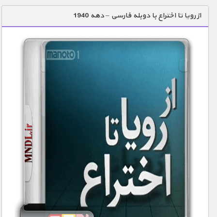
دنیای خوراکی ها
از رویا تا اختراع با دوبله فارسی – دهه 1940
زمین شناسی / محیط زیست
سازه/ معماری/ مهندسی
سرگرمی
شناخت کودکان
طبیعت
علم و فناوری
فرهنگ / هنر
کیهان / نجوم
گردشگری
ماورایی
مسابقات / ورزشی