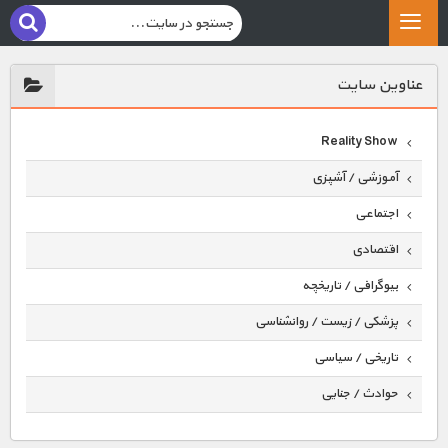
عناوين سايت
Reality Show
آموزشی / آشپزی
اجتماعی
اقتصادی
بیوگرافی / تاریخچه
پزشکی / زیست / روانشناسی
تاریخی / سیاسی
حوادث / جنایی
حیوانات