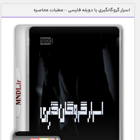
دنیای خوراکی ها
اسرار گروگانگیری با دوبله فارسی – عملیات محاصره
زمین شناسی / محیط زیست
سازه/ معماری/ مهندسی
سرگرمی
شناخت کودکان
طبیعت
علم و فناوری
فرهنگ / هنر
کیهان / نجوم
گردشگری
ماورایی
مسابقات / ورزشی