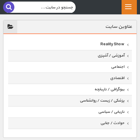
عناوين سايت
Reality Show
آموزشی / آشپزی
اجتماعی
اقتصادی
بیوگرافی / تاریخچه
پزشکی / زیست / روانشناسی
تاریخی / سیاسی
حوادث / جنایی
حیوانات