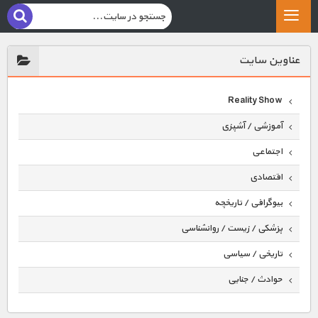
عناوين سايت
Reality Show
آموزشی / آشپزی
اجتماعی
اقتصادی
بیوگرافی / تاریخچه
پزشکی / زیست / روانشناسی
تاریخی / سیاسی
حوادث / جنایی
حیوانات