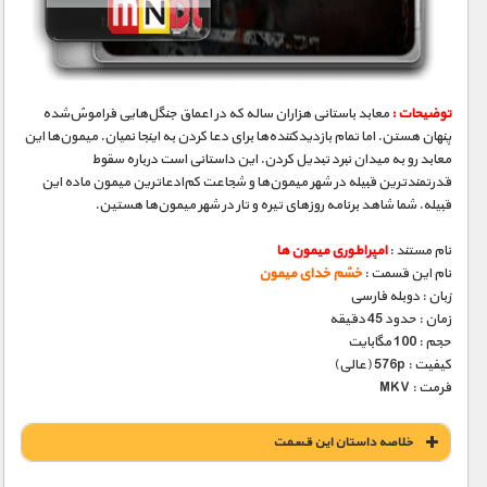
مستند های اختصاصی
توضیحات :
معابد باستانی هزاران ساله که در اعماق جنگل‌هایی فراموش‌شده
پنهان هستن. اما تمام بازدیدکننده‌ها برای دعا کردن به اینجا نمیان. میمون‌ها این
معابد رو به میدان نبرد تبدیل کردن. این داستانی است درباره‌ سقوط
قدرتمندترین قبیله در شهر میمون‌ها و شجاعت کم‌ادعاترین میمون ماده‌ این
قبیله. شما شاهد برنامه‌ روزهای تیره و تار در شهر میمون‌ها هستین.
نام مستند :
امپراطوری میمون ها
نام این قسمت :
خشم خدای میمون
زبان : دوبله فارسی
زمان : حدود 45 دقیقه
حجم : 100 مگابایت
کیفیت : 576p (عالی)
فرمت : MKV
خلاصه داستان این قسمت