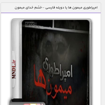
دنیای خوراکی ها
امپراطوری میمون ها با دوبله فارسی – خشم خدای میمون
زمین شناسی / محیط زیست
سازه/ معماری/ مهندسی
سرگرمی
شناخت کودکان
طبیعت
علم و فناوری
فرهنگ / هنر
کیهان / نجوم
گردشگری
ماورایی
مسابقات / ورزشی